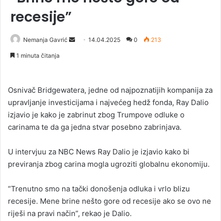
recesije”
Nemanja Gavrić
S
14.04.2025
0
213
e
1 minuta čitanja
n
d
a
Osnivač Bridgewatera, jedne od najpoznatijih kompanija za
n
upravljanje investicijama i najvećeg hedž fonda, Ray Dalio
e
izjavio je kako je zabrinut zbog Trumpove odluke o
m
carinama te da ga jedna stvar posebno zabrinjava.
a
i
U intervjuu za NBC News Ray Dalio je izjavio kako bi
l
previranja zbog carina mogla ugroziti globalnu ekonomiju.
“Trenutno smo na tački donošenja odluka i vrlo blizu
recesije. Mene brine nešto gore od recesije ako se ovo ne
riješi na pravi način”, rekao je Dalio.