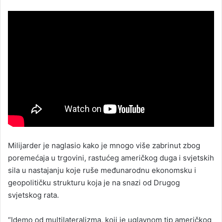
Milijarder je naglasio kako je mnogo više zabrinut zbog
poremećaja u trgovini, rastućeg američkog duga i svjetskih
sila u nastajanju koje ruše međunarodnu ekonomsku i
geopolitičku strukturu koja je na snazi od Drugog
svjetskog rata.
“Idemo od multilateralizma, koji je uglavnom tip američkog