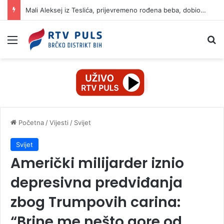
Mali Aleksej iz Teslića, prijevremeno rođena beba, dobio životnu bitku na UKC-u Srpske
Izbornik
Pr
Početna
/
Vijesti
/
Svijet
Svijet
Američki milijarder iznio
depresivna predviđanja
zbog Trumpovih carina:
“Brine me nešto gore od