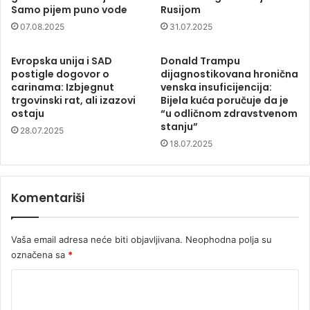
Samo pijem puno vode
Rusijom
07.08.2025
31.07.2025
Evropska unija i SAD
Donald Trampu
postigle dogovor o
dijagnostikovana hronična
carinama: Izbjegnut
venska insuficijencija:
trgovinski rat, ali izazovi
Bijela kuća poručuje da je
ostaju
“u odličnom zdravstvenom
stanju”
28.07.2025
18.07.2025
Komentariši
Vaša email adresa neće biti objavljivana.
Neophodna polja su
označena sa
*
K
o