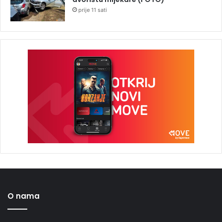
prije 11 sati
O nama