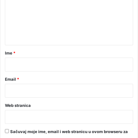
m
e
n
t
a
r
Ime
*
*
Email
*
Web stranica
Sačuvaj moje ime, email i web stranicu u ovom browseru za