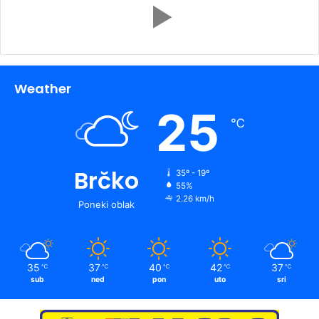
Weather
25
℃
Brčko
35º - 19º
55%
2.26 km/h
Poneki oblak
35
37
40
42
37
℃
℃
℃
℃
℃
sub
ned
pon
uto
sri