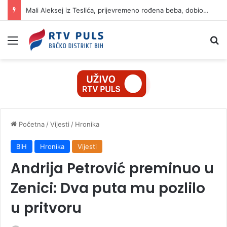
Mali Aleksej iz Teslića, prijevremeno rođena beba, dobio životnu bitku na UKC-u Srpske
Izbornik
Pr
Početna
/
Vijesti
/
Hronika
BiH
Hronika
Vijesti
Andrija Petrović preminuo u
Zenici: Dva puta mu pozlilo
u pritvoru