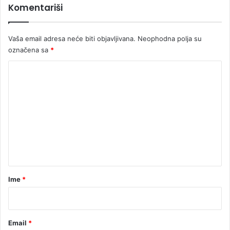
Komentariši
Vaša email adresa neće biti objavljivana.
Neophodna polja su
označena sa
*
K
o
m
e
n
t
a
r
Ime
*
*
Email
*