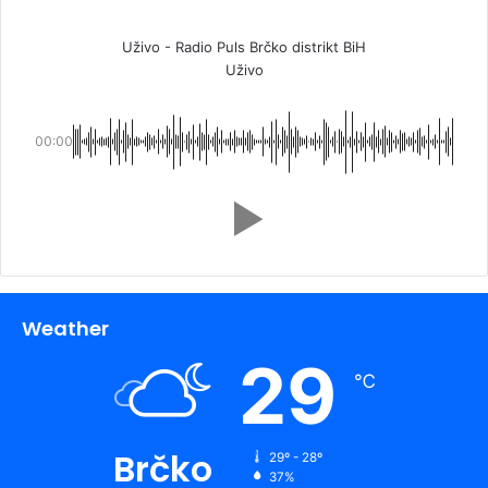
Uživo - Radio Puls Brčko distrikt BiH
Uživo
00:00
Weather
29
℃
Brčko
29º - 28º
37%