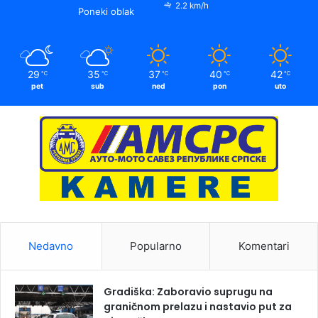
2.2 km/h
Poneki oblak
29
35
37
40
42
℃
℃
℃
℃
℃
pet
sub
ned
pon
uto
Nedavno
Popularno
Komentari
Gradiška: Zaboravio suprugu na
graničnom prelazu i nastavio put za