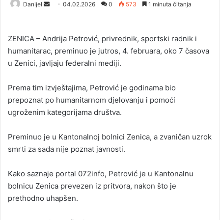
Danijel
S
04.02.2026
0
573
1 minuta čitanja
e
n
ZENICA – Andrija Petrović, privrednik, sportski radnik i
d
humanitarac, preminuo je jutros, 4. februara, oko 7 časova
a
u Zenici, javljaju federalni mediji.
n
e
Prema tim izvještajima, Petrović je godinama bio
m
a
prepoznat po humanitarnom djelovanju i pomoći
i
ugroženim kategorijama društva.
l
Preminuo je u Kantonalnoj bolnici Zenica, a zvaničan uzrok
smrti za sada nije poznat javnosti.
Kako saznaje portal 072info, Petrović je u Kantonalnu
bolnicu Zenica prevezen iz pritvora, nakon što je
prethodno uhapšen.