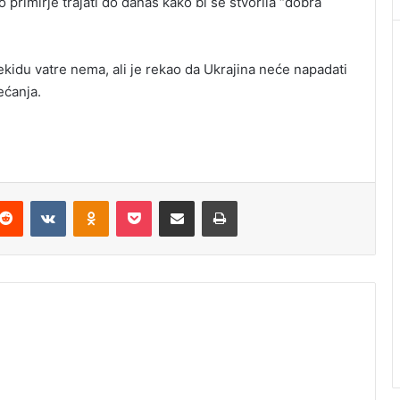
 primirje trajati do danas kako bi se stvorila “dobra
idu vatre nema, ali je rekao da Ukrajina neće napadati
ećanja.
Reddit
VKontakte
Odnoklassniki
Pocket
Podijeli putem Emaila
Štampaj