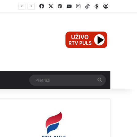
Facebook
X
Pinterest
YouTube
Instagram
TikTok
Threads
Log In
Teška nesreća u Ilijašu: Teretno vozilo udarilo biciklistu, 75-godišnjak zadržan u bolnici
Pretraži