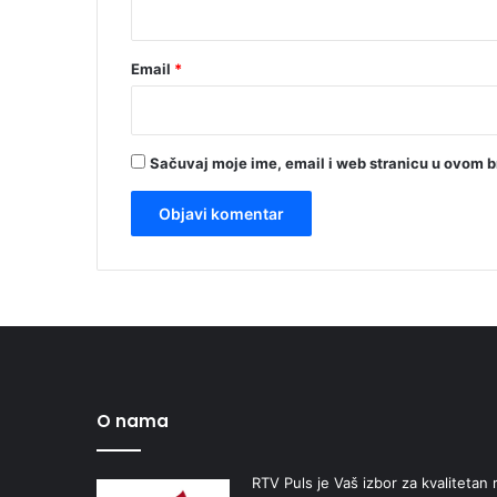
*
Email
*
Sačuvaj moje ime, email i web stranicu u ovom 
O nama
RTV Puls je Vaš izbor za kvalitetan r