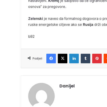
nastavljeni.
Kremlj
je saopštio da će ograničeno
osnova” za pregovore.
Zelenski
je naveo da formalnog dogovora o prek
ruske energetske ciljeve ako se
Rusija
drži ob
b92
Facebook
X
LinkedIn
Tumblr
Pinterest
Podijeli
Danijel