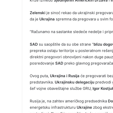
krize između
Sjedinjenih
Američkih
Država
i
I
Zelenski
je sinoć rekao da ukrajinski pregovar
da je
Ukrajina
spremna da pregovara u svim for
“Računamo na sastanke sledeće nedelje i pripr
SAD
su saopštile da su obe strane “
blizu dogo
prepreka ostaju teritorije u posleratnom reše
direktni pregovori obnovljeni nakon duge pauze
posredovanje
SAD
preko glavnog pregovarač
Ovog puta,
Ukrajina i Rusija
će pregovarati be
predstavnika.
Ukrajinsku
delegaciju
predvodi 
šef vojne obaveštajne službe GRU,
Igor Kostj
Rusija je, na zahtev američkog predsednika
Do
energetsku infrastrukturu
Ukrajine
zbog ekstre