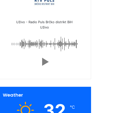
Uživo - Radio Puls Brčko distrikt BiH
Uživo
00:00
Weather
32
℃