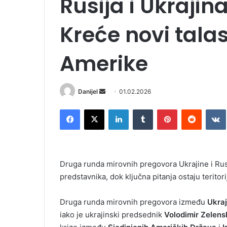
Rusija i Ukrajin
Kreće novi talas
Amerike
Danijel
S
01.02.2026
e
Facebook
X
LinkedIn
Tumblr
Pinterest
Reddit
VK
n
d
a
n
Druga runda mirovnih pregovora Ukrajine i Rus
e
predstavnika, dok ključna pitanja ostaju terito
m
a
i
Druga runda mirovnih pregovora između
Ukraj
l
iako je ukrajinski predsednik
Volodimir
Zelens