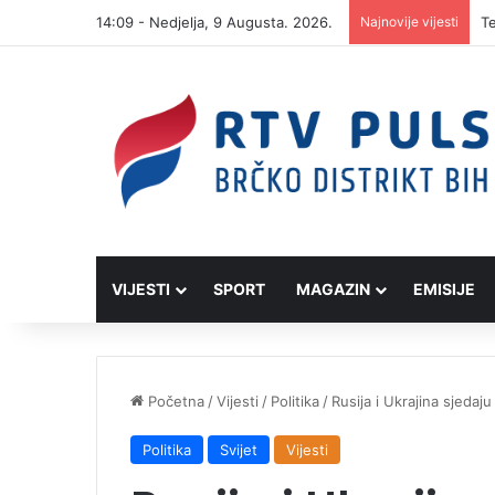
14:09 - Nedjelja, 9 Augusta. 2026.
Najnovije vijesti
VIJESTI
SPORT
MAGAZIN
EMISIJE
Početna
/
Vijesti
/
Politika
/
Rusija i Ukrajina sjedaj
Politika
Svijet
Vijesti