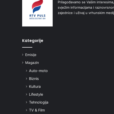
Prilagođavamo se Vašim interesima,
svježim informacijama i raznovrsn
zajednice i uživaj u vrhunskim medi
Kategorije
Emisije
Magazin
Auto-moto
Biznis
Kultura
Lifestyle
Tehnologija
TV & Film