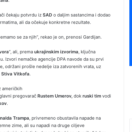
rana
.
ači čekaju potvrdu iz
SAD
o daljim sastancima i dodao
matima, ali da očekuje konkretne rezultate.
emamo se za njih”, rekao je on, prenosi Gardijan.
vora
“, ali, prema
ukrajinskim
izvorima
, ključna
nju. Izvori nemačke agencije DPA navode da su prvi
, održani prošle nedelje iza zatvorenih vrata, uz
a
Stiva Vitkofa
.
z američkih
glavni pregovarač
Rustem Umerov,
dok
ruski
tim
vodi
ukov
.
nalda Trampa
, privremeno obustavila napade na
mne zime, ali su napadi na druge ciljeve