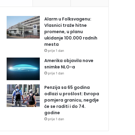
Alarm u Folksvagenu:
Vlasnici traže hitne
promene, u planu
ukidanje 100.000 radnih
mesta
prije 1 dan
Amerika objavila nove
snimke NLO-a
prije 1 dan
Penzija sa 65 godina
odlazi u prošlost: Evropa
pomjera granicu, negdje
će se raditi i do 74.
godine
prije 1 dan