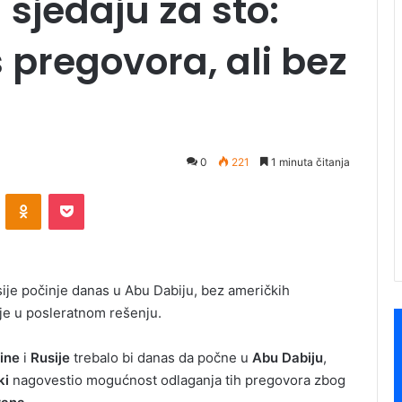
a sjedaju za sto:
 pregovora, ali bez
0
221
1 minuta čitanja
ontakte
Odnoklassniki
Pocket
ije počinje danas u Abu Dabiju, bez američkih
rije u posleratnom rešenju.
ine
i
Rusije
trebalo bi danas da počne u
Abu Dabiju
,
ki
nagovestio mogućnost odlaganja tih pregovora zbog