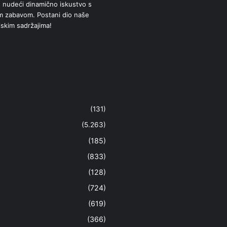
 nudeći dinamično iskustvo s
om zabavom. Postani dio naše
jskim sadržajima!
(131)
(5.263)
(185)
(833)
(128)
(724)
(619)
(366)