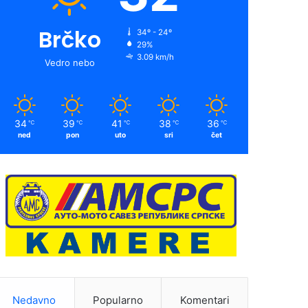
Brčko
34º - 24º
29%
3.09 km/h
Vedro nebo
34
39
41
38
36
℃
℃
℃
℃
℃
ned
pon
uto
sri
čet
Nedavno
Popularno
Komentari