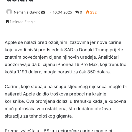
Nemanja Gavrić
S
10.04.2025
0
232
e
1 minuta čitanja
n
d
a
Apple se nalazi pred ozbiljnim izazovima jer nove carine
n
koje uvodi bivši predsjednik SAD-a Donald Trump prijete
e
znatnim povećanjem cijena njihovih uređaja. Analitičari
m
upozoravaju da bi cijena iPhonea 16 Pro Max, koji trenutno
a
košta 1.199 dolara, mogla porasti za čak 350 dolara.
i
l
Carine, koje stupaju na snagu sljedećeg mjeseca, mogle bi
natjerati Apple da dio troškova prebaci na krajnje
korisnike. Ova promjena dolazi u trenutku kada je kupovna
moć potrošača već oslabljena, što dodatno otežava
situaciju za tehnološkog giganta.
Prema izvještaju UBS-a, recipročne carine mogle bi