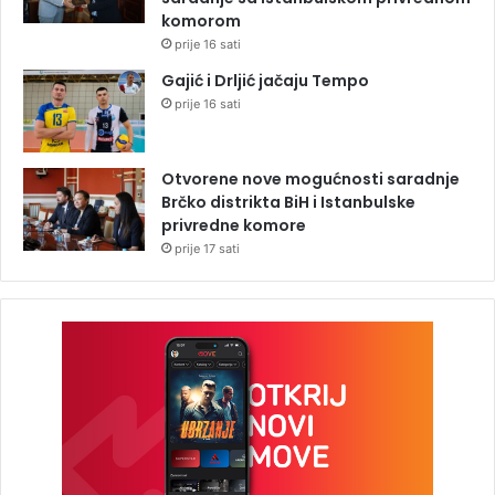
komorom
prije 16 sati
Gajić i Drljić jačaju Tempo
prije 16 sati
Otvorene nove mogućnosti saradnje
Brčko distrikta BiH i Istanbulske
privredne komore
prije 17 sati