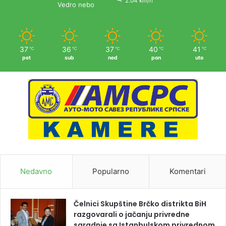
2.04 km/h
Vedro nebo
37
36
37
40
41
℃
℃
℃
℃
℃
pet
sub
ned
pon
uto
Nedavno
Popularno
Komentari
Čelnici Skupštine Brčko distrikta BiH
razgovarali o jačanju privredne
saradnje sa Istanbulskom privrednom