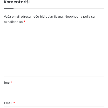
Komentariši
Vaša email adresa neće biti objavljivana.
Neophodna polja su
označena sa
*
K
o
m
e
n
t
a
r
Ime
*
*
Email
*