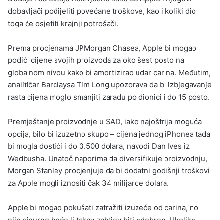
dobavljači podijeliti povećane troškove, kao i koliki dio
toga će osjetiti krajnji potrošači.
Prema procjenama JPMorgan Chasea, Apple bi mogao
podići cijene svojih proizvoda za oko šest posto na
globalnom nivou kako bi amortizirao udar carina. Međutim,
analitičar Barclaysa Tim Long upozorava da bi izbjegavanje
rasta cijena moglo smanjiti zaradu po dionici i do 15 posto.
Premještanje proizvodnje u SAD, iako najoštrija moguća
opcija, bilo bi izuzetno skupo – cijena jednog iPhonea tada
bi mogla dostići i do 3.500 dolara, navodi Dan Ives iz
Wedbusha. Unatoč naporima da diversifikuje proizvodnju,
Morgan Stanley procjenjuje da bi dodatni godišnji troškovi
za Apple mogli iznositi čak 34 milijarde dolara.
Apple bi mogao pokušati zatražiti izuzeće od carina, no
nije sigurno hoće li takav zahtjev biti odobren. Ukoliko