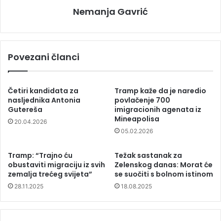
Nemanja Gavrić
Povezani članci
Četiri kandidata za
Tramp kaže da je naredio
nasljednika Antonia
povlačenje 700
Gutereša
imigracionih agenata iz
Mineapolisa
20.04.2026
05.02.2026
Tramp: “Trajno ću
Težak sastanak za
obustaviti migraciju iz svih
Zelenskog danas: Morat će
zemalja trećeg svijeta”
se suočiti s bolnom istinom
28.11.2025
18.08.2025