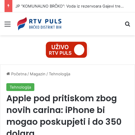
JP “KOMUNALNO BRČKO”: Voda iz rezervoara Gajevi trenutno nije za piće
Izbornik
Pr
Početna
/
Magazin
/
Tehnologija
Tehnologija
Apple pod pritiskom zbog
novih carina: iPhone bi
mogao poskupjeti i do 350
dolara