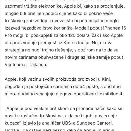
uzdrmati tržište elektronike. Apple bi, kako se procjenjuje,
mogao biti prisiljen podići cijene kako bi pokrio veće
troškove proizvodnje i uvoza, što bi potencijalno moglo
izazvati nezadovoljstvo korisnika. Modeli poput iPhonea 16
Pro mogli bi poskupjeti za oko 120 dolara, čak i ako Apple
dio proizvodnje premjesti iz Kine u Indiju. No, ni ova
strategija ne nudi trajno rješenje, s obzirom na to da su
novim carinama obuhvaćene i druge azijske zemlje poput
Vijetnama i Tajlanda.
Apple, koji većinu svojih proizvoda proizvodi u Kini,
pogođen je postojećim carinama od 54 posto, a dodatne
mjere dodatno smanjuju njegovu operativnu fleksibilnost.
„Apple je pod velikim pritiskom da pronađe način kako se
nositi s rastućim troškovima, a da ne izgubi povjerenje
kupaca“, izjavio je analitičar UBS-a Sundeep Gantori.
Dodaje i da ostaje neizvjesno kako će Apple i njegovi