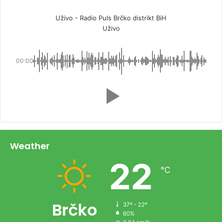
Uživo - Radio Puls Brčko distrikt BiH
Uživo
00:00
Weather
22
℃
Brčko
37º - 22º
60%