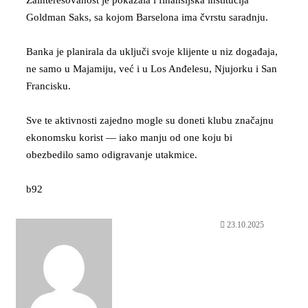
Goldman Saks, sa kojom Barselona ima čvrstu saradnju.
Banka je planirala da uključi svoje klijente u niz događaja,
ne samo u Majamiju, već i u Los Anđelesu, Njujorku i San
Francisku.
Sve te aktivnosti zajedno mogle su doneti klubu značajnu
ekonomsku korist — iako manju od one koju bi
obezbedilo samo odigravanje utakmice.
b92
23.10.2025