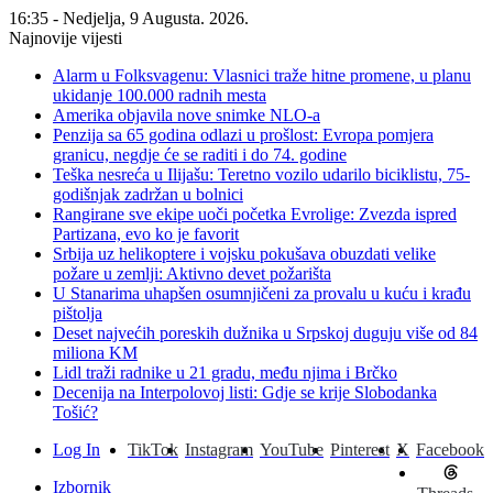
16:35 - Nedjelja, 9 Augusta. 2026.
Najnovije vijesti
Alarm u Folksvagenu: Vlasnici traže hitne promene, u planu
ukidanje 100.000 radnih mesta
Amerika objavila nove snimke NLO-a
Penzija sa 65 godina odlazi u prošlost: Evropa pomjera
granicu, negdje će se raditi i do 74. godine
Teška nesreća u Ilijašu: Teretno vozilo udarilo biciklistu, 75-
godišnjak zadržan u bolnici
Rangirane sve ekipe uoči početka Evrolige: Zvezda ispred
Partizana, evo ko je favorit
Srbija uz helikoptere i vojsku pokušava obuzdati velike
požare u zemlji: Aktivno devet požarišta
U Stanarima uhapšen osumnjičeni za provalu u kuću i krađu
pištolja
Deset najvećih poreskih dužnika u Srpskoj duguju više od 84
miliona KM
Lidl traži radnike u 21 gradu, među njima i Brčko
Decenija na Interpolovoj listi: Gdje se krije Slobodanka
Tošić?
Log In
TikTok
Instagram
YouTube
Pinterest
X
Facebook
Izbornik