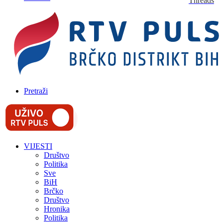
Threads
Pretraži
VIJESTI
Društvo
Politika
Sve
BiH
Brčko
Društvo
Hronika
Politika