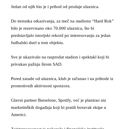
Jedan od njih bio je i prihod od prodaje ulaznica.
Do trenutka otkazivanja, za meč na stadionu “Hard Rok”
bilo je rezervisano oko 70.000 ulaznica, što bi
predstavljalo istorijski rekord po interesovanju za jedan
fudbalski duel u tom objektu.
Sve je ukazivalo na rasprodat stadion i spektakl koji bi
privukao pažnju širom SAD.
Pored zarade od ulaznica, klub je računao i na prihode iz
promotivnih aktivnosti sponzora.
Glavni partner Barselone, Spotify, već je planirao niz
marketinških događaja koji bi pratili boravak ekipe u
Americi.
Zainteresovanost je pokazala i finansijska institucija