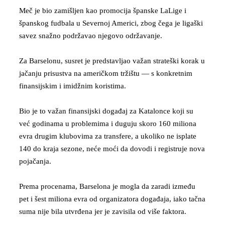
Meč je bio zamišljen kao promocija španske LaLige i
španskog fudbala u Severnoj Americi, zbog čega je ligaški
savez snažno podržavao njegovo održavanje.
Za Barselonu, susret je predstavljao važan strateški korak u
jačanju prisustva na američkom tržištu — s konkretnim
finansijskim i imidžnim koristima.
Bio je to važan finansijski događaj za Katalonce koji su
već godinama u problemima i duguju skoro 160 miliona
evra drugim klubovima za transfere, a ukoliko ne isplate
140 do kraja sezone, neće moći da dovodi i registruje nova
pojačanja.
Prema procenama, Barselona je mogla da zaradi između
pet i šest miliona evra od organizatora događaja, iako tačna
suma nije bila utvrđena jer je zavisila od više faktora.