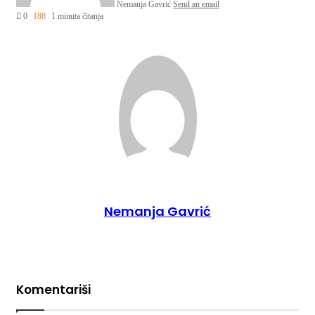
Nemanja Gavrić
Send an email
0
188
1 minuta čitanja
Nemanja Gavrić
Komentariši