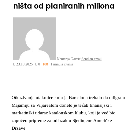
ništa od planiranih miliona
Nemanja Gavrić
Send an email
23.10.2025
0
188
1 minuta čitanja
Otkazivanje utakmice koju je Barselona trebalo da odigra u
Majamiju sa Viljarealom donelo je težak finansijski i
marketinški udarac katalonskom klubu, koji je već bio
započeo pripreme za odlazak u Sjedinjene Američke
Države.