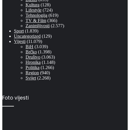
Kultura
(128)
Lifestyle
(724)
Tehnologija
(619)
TV & Film
(366)
Zanimljivosti
(2.577)
Sport
(1.839)
Uncategorized
(129)
Vijesti
(11.079)
BiH
(3.039)
Brčko
(1.398)
Društvo
(3.063)
Hronika
(1.148)
Politika
(1.266)
Region
(940)
Svijet
(2.268)
Foto vijesti