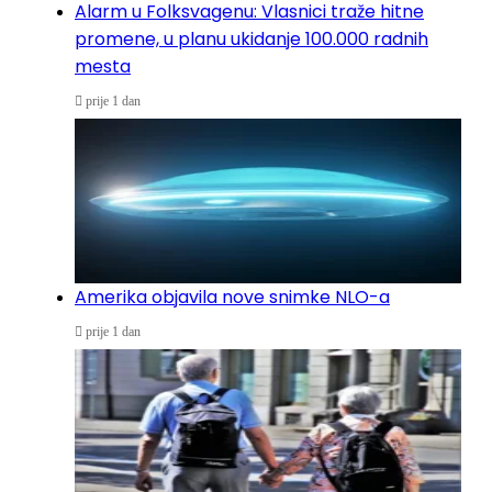
Alarm u Folksvagenu: Vlasnici traže hitne
promene, u planu ukidanje 100.000 radnih
mesta
prije 1 dan
Amerika objavila nove snimke NLO-a
prije 1 dan