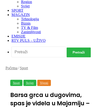
Region
Svijet
SPORT
MAGAZIN
Tehnologija
Biznis
TV & Film
Zanimljivosti
EMISIJE
RTV PULS – UŽIVO
Pretraži
Početna
/
Sport
Sport
Svijet
Vijesti
Barsa grca u dugovima,
spas je videla u Majamiju –