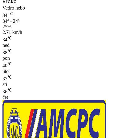
Brčko
Vedro nebo
℃
34
34º - 24º
25%
2.71 km/h
℃
34
ned
℃
38
pon
℃
40
uto
℃
37
sri
℃
36
čet