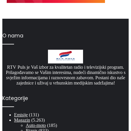
O nama
RTV Puls je Vaš izbor za kvalitetan radio i televizijski program.
Prilagođavamo se Vašim interesima, nudeći dinamično iskustvo s
svježim informacijama i raznovrsnom zabavom. Postani dio naše
zajednice i uživaj u vrhunskim medijskim sadržajima!
Kategorije
Emisije
(131)
Magazin
(5.263)
Auto-moto
(185)
Biznis
(833)