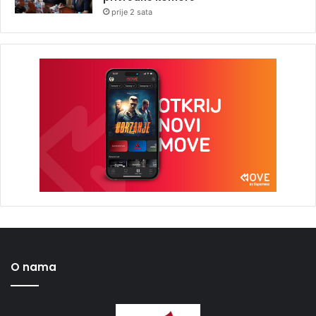
prije 2 sata
O nama