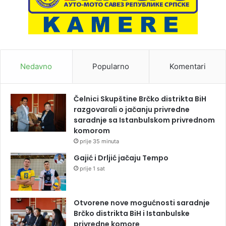
Nedavno
Popularno
Komentari
Čelnici Skupštine Brčko distrikta BiH
razgovarali o jačanju privredne
saradnje sa Istanbulskom privrednom
komorom
prije 35 minuta
Gajić i Drljić jačaju Tempo
prije 1 sat
Otvorene nove mogućnosti saradnje
Brčko distrikta BiH i Istanbulske
privredne komore