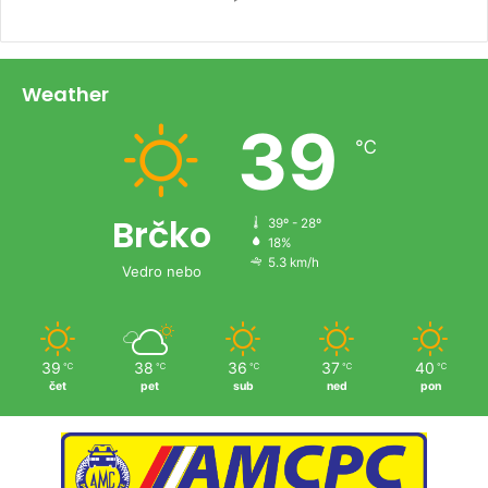
Weather
39
℃
Brčko
39º - 28º
18%
5.3 km/h
Vedro nebo
39
38
36
37
40
℃
℃
℃
℃
℃
čet
pet
sub
ned
pon