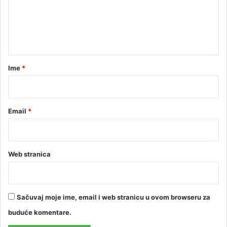
e
n
t
a
r
Ime
*
*
Email
*
Web stranica
Sačuvaj moje ime, email i web stranicu u ovom browseru za
buduće komentare.