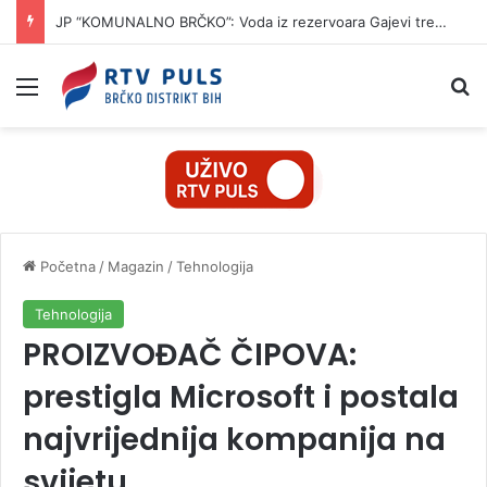
JP “KOMUNALNO BRČKO”: Voda iz rezervoara Gajevi trenutno nije za piće
Izbornik
Pr
Početna
/
Magazin
/
Tehnologija
Tehnologija
PROIZVOĐAČ ČIPOVA:
prestigla Microsoft i postala
najvrijednija kompanija na
svijetu