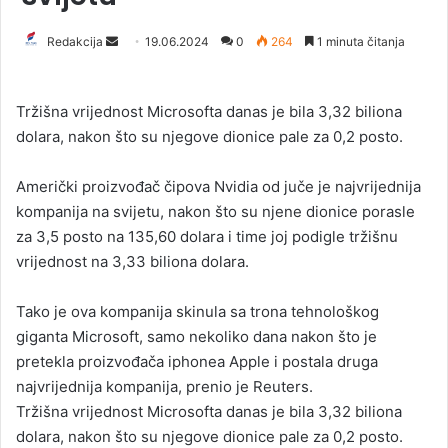
Redakcija
S
19.06.2024
0
264
1 minuta čitanja
e
n
Tržišna vrijednost Microsofta danas je bila 3,32 biliona
d
dolara, nakon što su njegove dionice pale za 0,2 posto.
a
n
Američki proizvođač čipova Nvidia od juče je najvrijednija
e
kompanija na svijetu, nakon što su njene dionice porasle
m
a
za 3,5 posto na 135,60 dolara i time joj podigle tržišnu
i
vrijednost na 3,33 biliona dolara.
l
Tako je ova kompanija skinula sa trona tehnološkog
giganta Microsoft, samo nekoliko dana nakon što je
pretekla proizvođača iphonea Apple i postala druga
najvrijednija kompanija, prenio je Reuters.
Tržišna vrijednost Microsofta danas je bila 3,32 biliona
dolara, nakon što su njegove dionice pale za 0,2 posto.