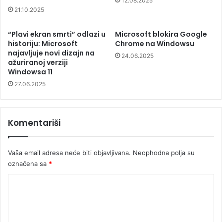
12.08.2025
21.10.2025
“Plavi ekran smrti” odlazi u
Microsoft blokira Google
historiju: Microsoft
Chrome na Windowsu
najavljuje novi dizajn na
24.06.2025
ažuriranoj verziji
Windowsa 11
27.06.2025
Komentariši
Vaša email adresa neće biti objavljivana.
Neophodna polja su
označena sa
*
K
o
m