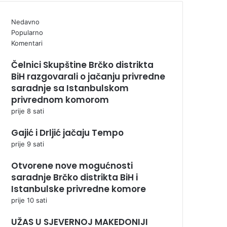
Nedavno
Popularno
Komentari
Čelnici Skupštine Brčko distrikta
BiH razgovarali o jačanju privredne
saradnje sa Istanbulskom
privrednom komorom
prije 8 sati
Gajić i Drljić jačaju Tempo
prije 9 sati
Otvorene nove mogućnosti
saradnje Brčko distrikta BiH i
Istanbulske privredne komore
prije 10 sati
UŽAS U SJEVERNOJ MAKEDONIJI