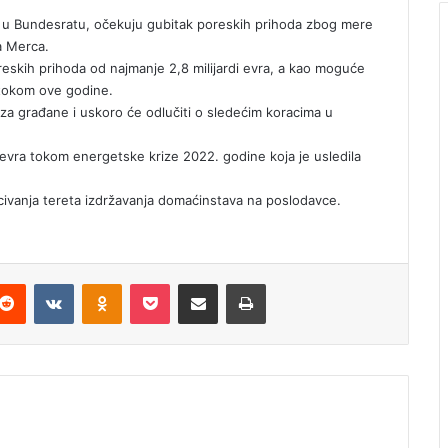
sa u Bundesratu, očekuju gubitak poreskih prihoda zbog mere
ha Merca.
oreskih prihoda od najmanje 2,8 milijardi evra, a kao moguće
 tokom ove godine.
za građane i uskoro će odlučiti o sledećim koracima u
vra tokom energetske krize 2022. godine koja je usledila
civanja tereta izdržavanja domaćinstava na poslodavce.
Reddit
VKontakte
Odnoklassniki
Pocket
Podijeli putem Emaila
Štampaj