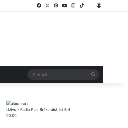
Facebook
X
Pinterest
YouTube
Instagram
TikTok
Log In
Threads
Pretraži
Uživo - Radio Puls Brčko distrikt BiH
00:00