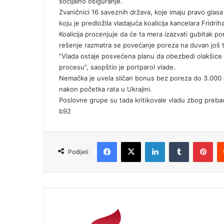
socijalno osiguranje.
Zvaničnici 16 saveznih država, koje imaju pravo gla
koju je predložila vladajuća koalicija kancelara Fridri
Koalicija procenjuje da će ta mera izazvati gubitak p
rešenje razmatra se povećanje poreza na duvan još
“Vlada ostaje posvećena planu da obezbedi olakšice 
procesu”, saopštio je portparol vlade.
Nemačka je uvela sličan bonus bez poreza do 3.000 e
nakon početka rata u Ukrajini.
Poslovne grupe su tada kritikovale vladu zbog preba
b92
Facebook
X
LinkedIn
Tumblr
Pinterest
Podijeli