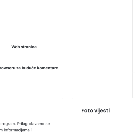
Web stranica
browseru za buduće komentare.
Foto vijesti
ki program. Prilagođavamo se
m informacijama i