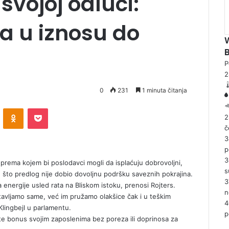
 svojoj odluci:
a u iznosu do
P
0
231
1 minuta čitanja
ontakte
Odnoklassniki
Pocket
2
č
3
p
3
 prema kojem bi poslodavci mogli da isplaćuju dobrovoljni,
s
što predlog nije dobio dovoljnu podršku saveznih pokrajina.
3
 energije usled rata na Bliskom istoku, prenosi Rojters.
n
stavljamo same, već im pružamo olakšice čak i u teškim
4
Klingbejl u parlamentu.
p
ate bonus svojim zaposlenima bez poreza ili doprinosa za