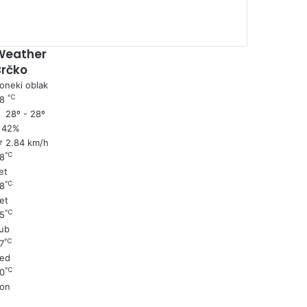
Weather
Brčko
oneki oblak
℃
28
28º - 28º
42%
2.84 km/h
℃
8
et
℃
8
et
℃
5
ub
℃
7
ed
℃
0
on