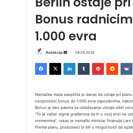
Berlin ostaje pri
Bonus radnicim
1.000 evra
Redakcija
S
08.05.2026
e
Facebook
X
LinkedIn
Tumblr
Pinterest
Reddit
VK
n
d
a
n
Nemačka vlada saopštila je danas da ostaje pri planu
e
neoporezivi bonus do 1.000 evra zaposlenima, nakon 
m
Bonus je deo paketa za ublažavanje uticaja viših cena
a
“To je važan signal građanima da ih u ovoj krizi ne o
i
vremenima”, rekao je nemački ministar finansija Lars 
l
Prema planu, poslodavci bi bili u mogućnosti da ispl