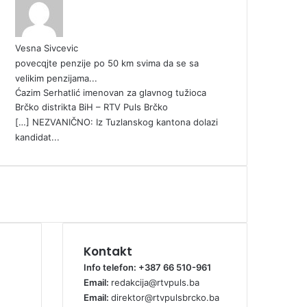
Vesna Sivcevic
povecqjte penzije po 50 km svima da se sa
velikim penzijama...
Ćazim Serhatlić imenovan za glavnog tužioca
Brčko distrikta BiH – RTV Puls Brčko
[…] NEZVANIČNO: Iz Tuzlanskog kantona dolazi
kandidat...
Kontakt
Info telefon: +387 66 510-961
Email:
redakcija@rtvpuls.ba
Email:
direktor@rtvpulsbrcko.ba