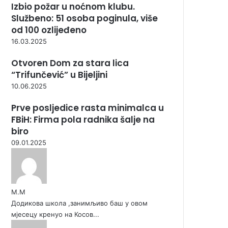
Izbio požar u noćnom klubu.
Službeno: 51 osoba poginula, više
od 100 ozlijeđeno
16.03.2025
Otvoren Dom za stara lica
“Trifunčević” u Bijeljini
10.06.2025
Prve posljedice rasta minimalca u
FBiH: Firma pola radnika šalje na
biro
09.01.2025
М.М
Додикова школа ,занимљиво баш у овом
мјесецу кренуо на Косов...