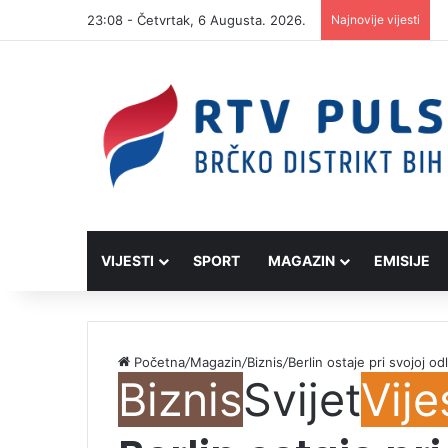
23:08 - Četvrtak, 6 Augusta. 2026.
Najnovije vijesti
VIJESTI
SPORT
MAGAZIN
EMISIJE
Početna
/
Magazin
/
Biznis
/
Berlin ostaje pri svojoj o
Biznis
Svijet
Vije