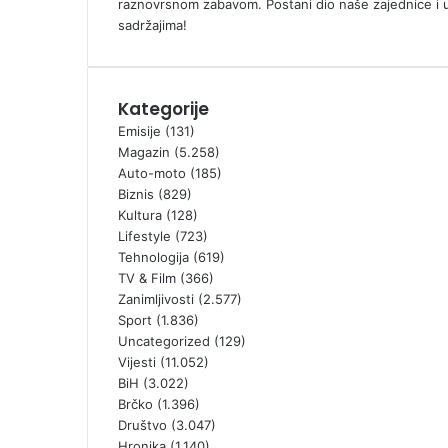
raznovrsnom zabavom. Postani dio naše zajednice i 
sadržajima!
Kategorije
Emisije
(131)
Magazin
(5.258)
Auto-moto
(185)
Biznis
(829)
Kultura
(128)
Lifestyle
(723)
Tehnologija
(619)
TV & Film
(366)
Zanimljivosti
(2.577)
Sport
(1.836)
Uncategorized
(129)
Vijesti
(11.052)
BiH
(3.022)
Brčko
(1.396)
Društvo
(3.047)
Hronika
(1.140)