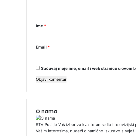
n
t
a
Ime
*
r
*
Email
*
Sačuvaj moje ime, email i web stranicu u ovom 
O nama
RTV Puls je Vaš izbor za kvalitetan radio i televizijs
Vašim interesima, nudeći dinamično iskustvo s svježi