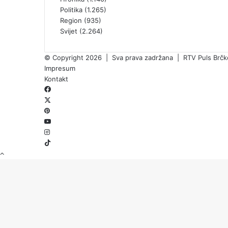
Politika
(1.265)
Region
(935)
Svijet
(2.264)
© Copyright 2026 | Sva prava zadržana | RTV Puls Brčko 
Impresum
Kontakt
Facebook
X
Pinterest
YouTube
Instagram
TikTok
Back
Threads
to
top
button