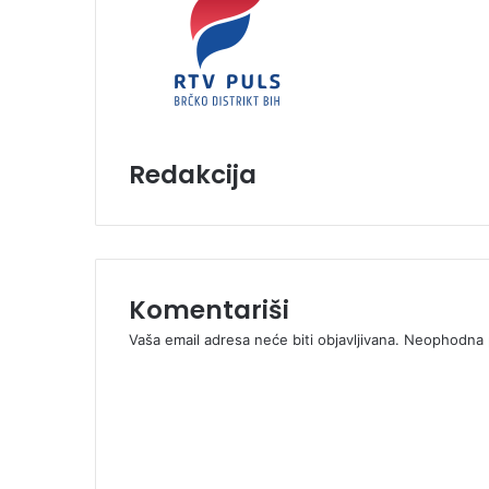
Redakcija
Komentariši
Vaša email adresa neće biti objavljivana.
Neophodna p
K
o
m
e