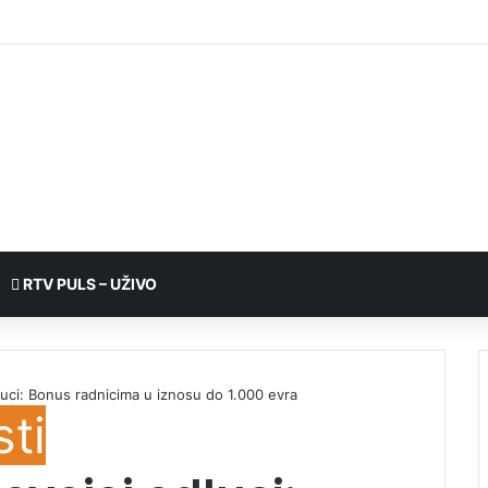
RTV PULS – UŽIVO
dluci: Bonus radnicima u iznosu do 1.000 evra
sti