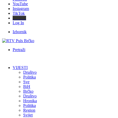
YouTube
Instagram
TikTok
Threads
Log In
Izbornik
Pretraži
VIJESTI
Društvo
Politika
Sve
BiH
Brčko
Društvo
Hronika
Politika
Region
Svijet