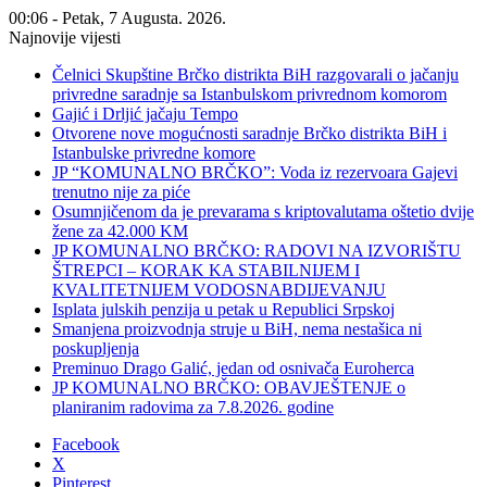
00:06 - Petak, 7 Augusta. 2026.
Najnovije vijesti
Čelnici Skupštine Brčko distrikta BiH razgovarali o jačanju
privredne saradnje sa Istanbulskom privrednom komorom
Gajić i Drljić jačaju Tempo
Otvorene nove mogućnosti saradnje Brčko distrikta BiH i
Istanbulske privredne komore
JP “KOMUNALNO BRČKO”: Voda iz rezervoara Gajevi
trenutno nije za piće
Osumnjičenom da je prevarama s kriptovalutama oštetio dvije
žene za 42.000 KM
JP KOMUNALNO BRČKO: RADOVI NA IZVORIŠTU
ŠTREPCI – KORAK KA STABILNIJEM I
KVALITETNIJEM VODOSNABDIJEVANJU
Isplata julskih penzija u petak u Republici Srpskoj
Smanjena proizvodnja struje u BiH, nema nestašica ni
poskupljenja
Preminuo Drago Galić, jedan od osnivača Euroherca
JP KOMUNALNO BRČKO: OBAVJEŠTENJE o
planiranim radovima za 7.8.2026. godine
Facebook
X
Pinterest