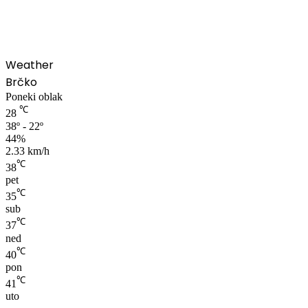
00:00
Weather
Brčko
Poneki oblak
℃
28
38º - 22º
44%
2.33 km/h
℃
38
pet
℃
35
sub
℃
37
ned
℃
40
pon
℃
41
uto