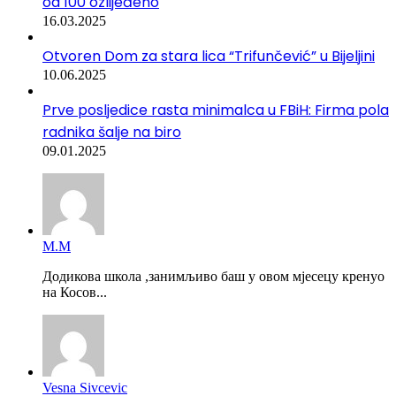
od 100 ozlijeđeno
16.03.2025
Otvoren Dom za stara lica “Trifunčević” u Bijeljini
10.06.2025
Prve posljedice rasta minimalca u FBiH: Firma pola
radnika šalje na biro
09.01.2025
М.М
Додикова школа ,занимљиво баш у овом мјесецу кренуо
на Косов...
Vesna Sivcevic