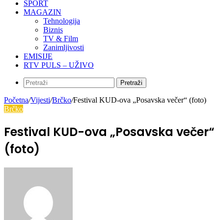
SPORT
MAGAZIN
Tehnologija
Biznis
TV & Film
Zanimljivosti
EMISIJE
RTV PULS – UŽIVO
Pretraži
Početna
/
Vijesti
/
Brčko
/
Festival KUD-ova „Posavska večer“ (foto)
Brčko
Festival KUD-ova „Posavska večer“
(foto)