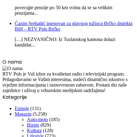
povecqjte penzije po 50 km svima da se sa velikim
penzijama...
Ćazim Serhatlić imenovan za glavnog tužioca Brčko distrikta
BiH – RTV Puls Brčko
[…] NEZVANIČNO: Iz Tuzlanskog kantona dolazi
kandidat...
O nama
RTV Puls je Vaš izbor za kvalitetan radio i televizijski program.
Prilagođavamo se Vašim interesima, nudeći dinamično iskustvo s
svježim informacijama i raznovrsnom zabavom. Postani dio naše
zajednice i uživaj u vrhunskim medijskim sadržajima!
Kategorije
Emisije
(131)
Magazin
(5.258)
Auto-moto
(185)
Biznis
(829)
Kultura
(128)
Lifestyle
(723)