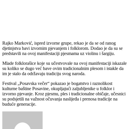
Rajko Marković, ispred izvorne grupe, rekao je da se od ranog
djetinjstva bavi izvornim pjevanjem i folklorom. Dodao je da su se
predstavili na ovoj manifestaciji pjesmama uz violinu i šargiju.
Mlade folklorašice koje su učestvovale na ovoj manifestaciji iskazale
su koliko se dugo već bave ovim tradicionalnim plesom i istakle da
im je stalo da održavaju tradiciju svog naroda.
Festival „Posavska večer“ pokazao je bogatstvo i raznolikost
kulturne baštine Posavine, okupljajući zaljubljenike u folklor i
izvorno pjevanje. Kroz pjesmu, ples i tradicionalne običaje, učesnici
su podsjetili na važnost očuvanja naslijeđa i prenosa tradicije na
buduće generacije.