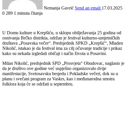
Nemanja Gavrić
Send an email
17.03.2025
0
289
1 minuta čitanja
U Domu kulture u Krepšiću, u sklopu obilježavanja 25 godina od
osnivanja Brčko distrikta, održan je festival kulturno-umjetničkih
društava „Posavska večer“. Predsjednik SPKD „Krepšić“, Mladen
Nikolić, istakao je da festival ima za cilj očuvanje tradicije i prikaz
kako su nekada izgledali običaji i način života u Posavini.
Milan Nikolić, predsjednik SPD „Prosvjeta“ Obudovac, naglasio je
da je društvo ove godine već uspješno organizovalo dvije
manifestacije, Svetosavsku besjedu i Pokladske večeri, dok su u
planu i svečani program za Vaskrs, kao i međunarodna smotra
folklora koja će se održati u septembru.