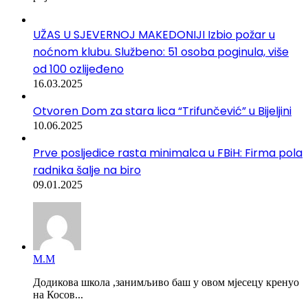
UŽAS U SJEVERNOJ MAKEDONIJI Izbio požar u
noćnom klubu. Službeno: 51 osoba poginula, više
od 100 ozlijeđeno
16.03.2025
Otvoren Dom za stara lica “Trifunčević” u Bijeljini
10.06.2025
Prve posljedice rasta minimalca u FBiH: Firma pola
radnika šalje na biro
09.01.2025
М.М
Додикова школа ,занимљиво баш у овом мјесецу кренуо
на Косов...