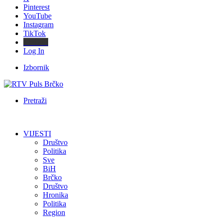
Pinterest
YouTube
Instagram
TikTok
Threads
Log In
Izbornik
Pretraži
VIJESTI
Društvo
Politika
Sve
BiH
Brčko
Društvo
Hronika
Politika
Region