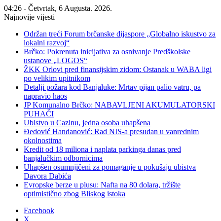
04:26 - Četvrtak, 6 Augusta. 2026.
Najnovije vijesti
Održan treći Forum brčanske dijaspore „Globalno iskustvo za
lokalni razvoj“
Brčko: Pokrenuta inicijativa za osnivanje Predškolske
ustanove „LOGOS“
ŽKK Orlovi pred finansijskim zidom: Ostanak u WABA ligi
po velikim upitnikom
Detalji požara kod Banjaluke: Mrtav pijan palio vatru, pa
napravio haos
JP Komunalno Brčko: NABAVLJENI AKUMULATORSKI
PUHAČI
Ubistvo u Cazinu, jedna osoba uhapšena
Đedović Handanović: Rad NIS-a presudan u vanrednim
okolnostima
Kredit od 18 miliona i naplata parkinga danas pred
banjalučkim odbornicima
Uhapšen osumnjičeni za pomaganje u pokušaju ubistva
Davora Dabića
Evropske berze u plusu: Nafta na 80 dolara, tržište
optimistično zbog Bliskog istoka
Facebook
X