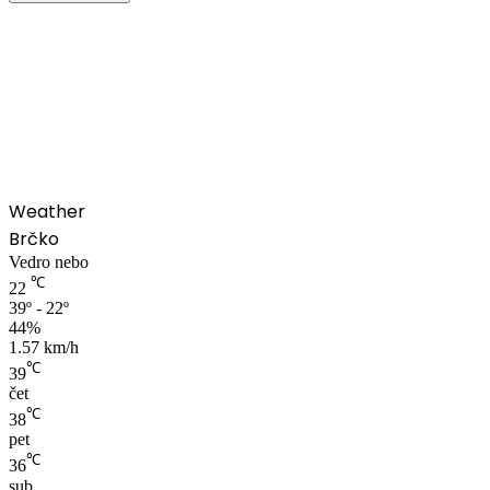
00:00
Weather
Brčko
Vedro nebo
℃
22
39º - 22º
44%
1.57 km/h
℃
39
čet
℃
38
pet
℃
36
sub