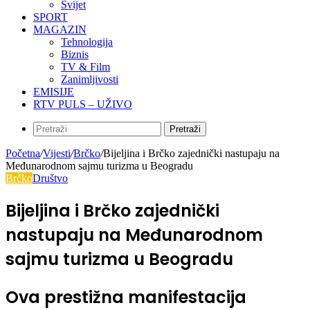
Svijet
SPORT
MAGAZIN
Tehnologija
Biznis
TV & Film
Zanimljivosti
EMISIJE
RTV PULS – UŽIVO
Pretraži
Početna
/
Vijesti
/
Brčko
/
Bijeljina i Brčko zajednički nastupaju na
Međunarodnom sajmu turizma u Beogradu
Brčko
Društvo
Bijeljina i Brčko zajednički
nastupaju na Međunarodnom
sajmu turizma u Beogradu
Ova prestižna manifestacija