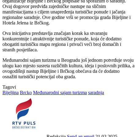
organizacije Bijeljine i Brčkog potpisale su sporazum o saradnji.
Ovaj dogovor predviđa zajedničke nastupe na sličnim
manifestacijama s ciljem unapređenja turističke ponude i jačanja
regionalne saradnje. Ove godine vrši se promocija grada Bijeljine i
Hotela Jelena iz Brčkog.
Ova inicijativa predstavlja značajan korak ka stvaranju
konkurentnije i atraktivnije turističke ponude, koja će dodatno
obogatiti turističku mapu regiona i privući veći broj domaćih i
stranih posjetilaca.
Međunarodni sajam turizma u Beogradu još jednom potvrđuje svoju
ulogu kao mjesto susreta različitih kultura, ideja i poslovnih prilika, a
ovogodišnji nastup Bijeljine i Brčkog obećava da će dodatno
osnažiti turistički potencijal oba grada.
Tagovi
Bijeljina
Brcko
Međunarodni sajam turizma
saradnja
Redakcija
Send an email
21.02.2025