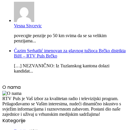
Vesna Sivcevic
povecqjte penzije po 50 km svima da se sa velikim
penzijama...
Ćazim Serhatlić imenovan za glavnog tužioca Brčko distrikta
BiH – RTV Puls Brčko
[…] NEZVANIČNO: Iz Tuzlanskog kantona dolazi
kandidat...
O nama
RTV Puls je Vaš izbor za kvalitetan radio i televizijski program.
Prilagođavamo se Vašim interesima, nudeći dinamično iskustvo s
svježim informacijama i raznovrsnom zabavom. Postani dio naše
zajednice i uživaj u vrhunskim medijskim sadržajima!
Kategorije