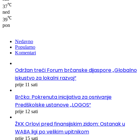
℃
37
ned
℃
39
pon
Nedavno
Popularno
Komentari
Održan treći Forum brčanske dijaspore „Globalno
iskustvo za lokalni razvoj“
prije 11 sati
Brčko: Pokrenuta inicijativa za osnivanje
Predškolske ustanove „LOGOS“
prije 12 sati
ŽKK Orlovi pred finansijskim zidom: Ostanak u
WABA ligi po velikim upitnikom
prije 15 sati