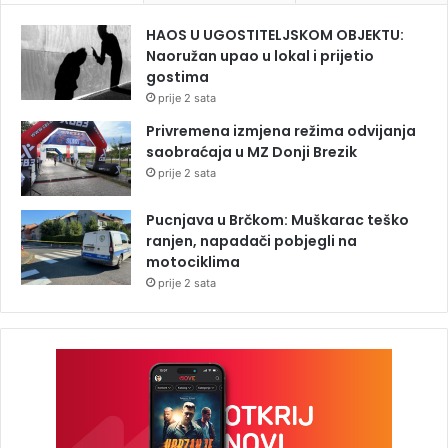
HAOS U UGOSTITELJSKOM OBJEKTU:
Naoružan upao u lokal i prijetio
gostima
prije 2 sata
Privremena izmjena režima odvijanja
saobraćaja u MZ Donji Brezik
prije 2 sata
Pucnjava u Brčkom: Muškarac teško
ranjen, napadači pobjegli na
motociklima
prije 2 sata