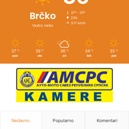
Brčko
37º - 25º
23%
3.17 km/h
Vedro nebo
37
39
36
34
35
℃
℃
℃
℃
℃
pon
uto
sri
čet
pet
Nedavno
Popularno
Komentari