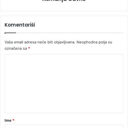
Komentariši
Vaša email adresa neće biti objavljivana.
Neophodna polja su
označena sa
*
K
o
m
e
n
t
a
r
Ime
*
*