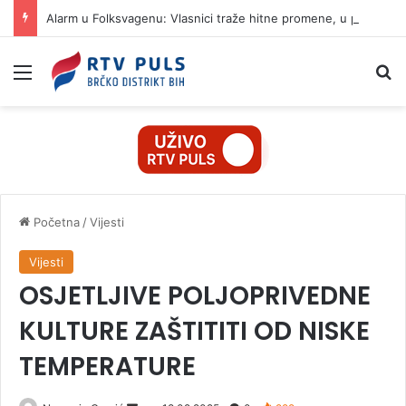
Alarm u Folksvagenu: Vlasnici traže hitne promene, u planu ukidanje 100.000 radnih mesta
Izbornik
Pr
Početna
/
Vijesti
Vijesti
OSJETLJIVE POLJOPRIVEDNE
KULTURE ZAŠTITITI OD NISKE
TEMPERATURE