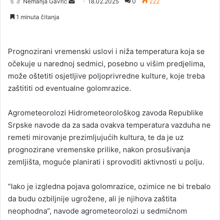
Nemanja Gavrić
S
18.02.2025
0
222
e
1 minuta čitanja
n
d
a
Prognozirani vremenski uslovi i niža temperatura koja se
n
očekuje u narednoj sedmici, posebno u višim predjelima,
e
može oštetiti osjetljive poljoprivredne kulture, koje treba
m
zaštititi od eventualne golomrazice.
a
i
Agrometeorolozi Hidrometeorološkog zavoda Republike
l
Srpske navode da za sada ovakva temperatura vazduha ne
remeti mirovanje prezimljujućih kultura, te da je uz
prognozirane vremenske prilike, nakon prosušivanja
zemljišta, moguće planirati i sprovoditi aktivnosti u polju.
“Iako je izgledna pojava golomrazice, ozimice ne bi trebalo
da budu ozbiljnije ugrožene, ali je njihova zaštita
neophodna”, navode agrometeorolozi u sedmičnom