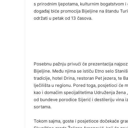
s prirodnim ljepotama, kulturnim bogatstvom 
a
i
događaj biće promocija Bijeljine na štandu Tur
l
održati u petak od 13 časova.
Posebnu pažnju privući će prezentacija najpoznat
Bijeljine. Među njima se ističu Etno selo Stani
tradicije, hotel Drina, restoran Pet jezera, te B
lječilišta u regionu. Pored toga, posjetioci će
kao i domaćim specijalitetima Udruženja žena „
od bundeve porodice Sijerić i destileriju vina i
sortama.
Tokom sajma, goste i posjetioce dočekaće grado