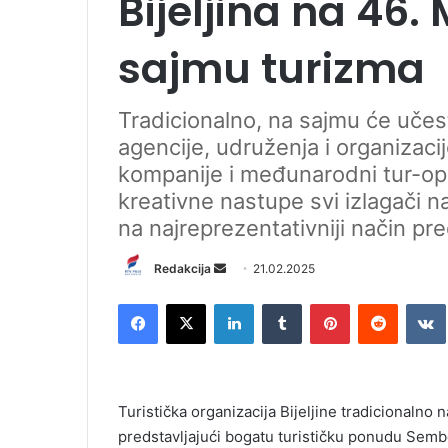
Bijeljina na 4
sajmu turizma
Tradicionalno, na sajmu će učest
agencije, udruženja i organizacije
kompanije i međunarodni tur-oper
kreativne nastupe svi izlagači n
na najreprezentativniji način pre
Redakcija
S
21.02.2025
e
Facebook
X
LinkedIn
Tumblr
Pinterest
Reddit
VK
n
d
a
n
Turistička organizacija Bijeljine tradicional
e
predstavljajući bogatu turističku ponudu Sembe
m