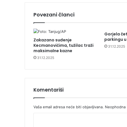
Povezani članci
Gorjela čet
parkingu u B
Zakazano suđenje
Kecmanovićima, tužilac traži
31.12.2025
maksimalne kazne
31.12.2025
Komentariši
Vaša email adresa neće biti objavljivana.
Neophodna p
K
o