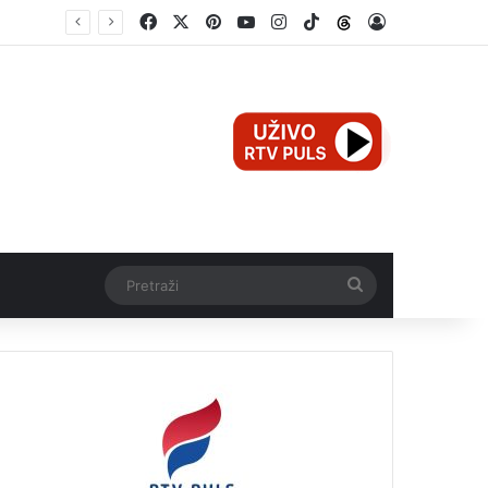
Facebook
X
Pinterest
YouTube
Instagram
TikTok
Threads
Log In
Mali Aleksej iz Teslića, prijevremeno rođena beba, dobio životnu bitku na UKC-u Srpske
Pretraži