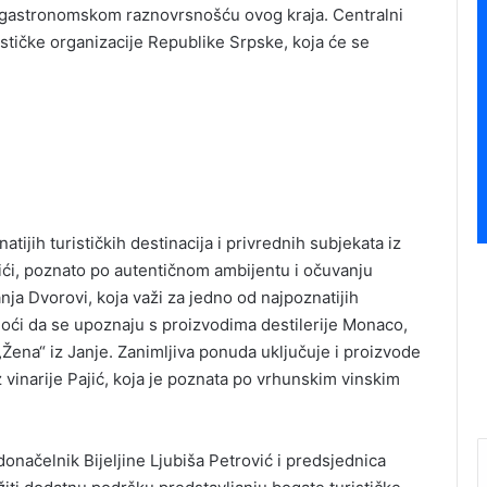
i gastronomskom raznovrsnošću ovog kraja. Centralni
ističke organizacije Republike Srpske, koja će se
ijih turističkih destinacija i privrednih subjekata iz
šići, poznato po autentičnom ambijentu i očuvanju
anja Dvorovi, koja važi za jedno od najpoznatijih
 moći da se upoznaju s proizvodima destilerije Monaco,
Žena“ iz Janje. Zanimljiva ponuda uključuje i proizvode
z vinarije Pajić, koja je poznata po vrhunskim vinskim
načelnik Bijeljine Ljubiša Petrović i predsjednica