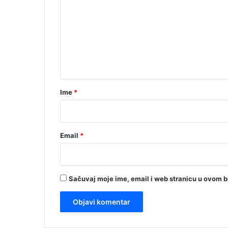
m
e
n
t
a
r
Ime
*
*
Email
*
Sačuvaj moje ime, email i web stranicu u ovom 