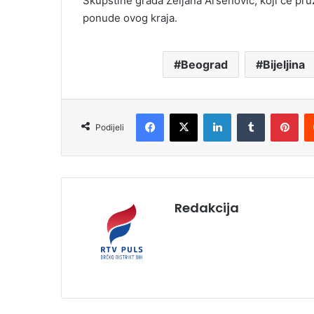
Skupštine grada Željana Arsenović, koji će pru
ponude ovog kraja.
Beograd
Bijeljina
Facebook
X
LinkedIn
Tumblr
Pinterest
Podijeli
Redakcija