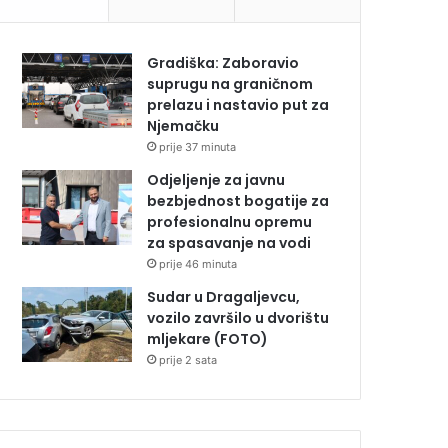
Gradiška: Zaboravio
suprugu na graničnom
prelazu i nastavio put za
Njemačku
prije 37 minuta
Odjeljenje za javnu
bezbjednost bogatije za
profesionalnu opremu
za spasavanje na vodi
prije 46 minuta
Sudar u Dragaljevcu,
vozilo završilo u dvorištu
mljekare (FOTO)
prije 2 sata