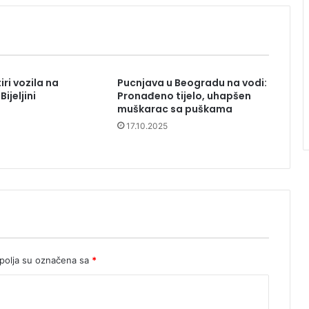
iri vozila na
Pucnjava u Beogradu na vodi:
ijeljini
Pronađeno tijelo, uhapšen
muškarac sa puškama
17.10.2025
olja su označena sa
*