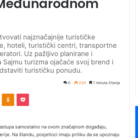
6. Međunarodnom
vovati najznačajnije turističke
, hoteli, turistički centri, transportne
atori. Uz pažljivo planirane i
a Sajmu turizma ojačaće svoj brend i
dstaviti turističku ponudu.
0
239
1 minuta čitanja
ontakte
Odnoklassniki
Pocket
no nastupa samostalno na ovom značajnom događaju,
rije. Na štandu, posjetioci imaju priliku da se upoznaju