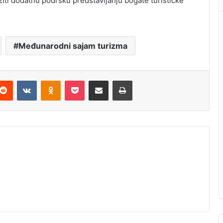
žiti dodatnu podršku predstavljanju bogate turističke
Međunarodni sajam turizma
Reddit
VKontakte
Odnoklassniki
Pocket
Podijeli putem Emaila
Štampaj