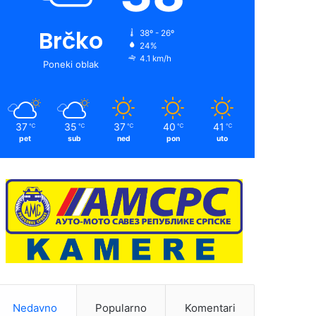
Brčko
38º - 26º
24%
4.1 km/h
Poneki oblak
37
35
37
40
41
℃
℃
℃
℃
℃
pet
sub
ned
pon
uto
Nedavno
Popularno
Komentari