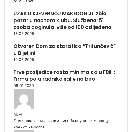
prije 13 sati
UŽAS U SJEVERNOJ MAKEDONIJI Izbio
požar u noćnom klubu. Službeno: 51
osoba poginula, više od 100 ozlijeđeno
16.03.2025
Otvoren Dom za stara lica “Trifunčević”
u Bijeljini
10.06.2025
Prve posljedice rasta minimalca u FBiH:
Firma pola radnika šalje na biro
09.01.2025
М.М
Додикова школа ,занимљиво баш у овом мјесецу
кренуо на Косов...