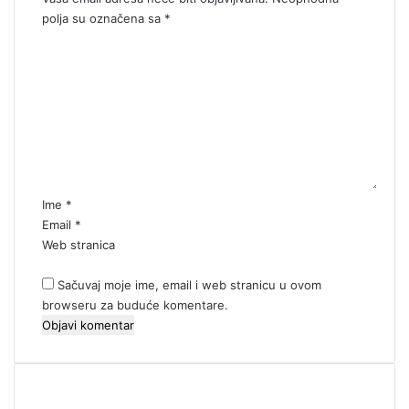
polja su označena sa
*
K
o
m
e
n
t
a
r
*
Ime
*
Email
*
Web stranica
Sačuvaj moje ime, email i web stranicu u ovom
browseru za buduće komentare.