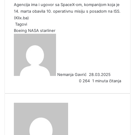
Agencija ima i ugovor sa SpaceX-om, kompanijom koja je
14. marta obavila 10. operativnu misiju s posadom na ISS.
(
Klix.ba
)
Tagovi
Boeing
NASA
starliner
S
e
n
d
a
n
Nemanja Gavrić
28.03.2025
e
0
264
1 minuta čitanja
m
a
i
l