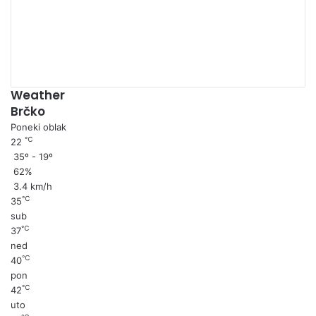
00:00
Weather
Brčko
Poneki oblak
℃
22
35º - 19º
62%
3.4 km/h
℃
35
sub
℃
37
ned
℃
40
pon
℃
42
uto