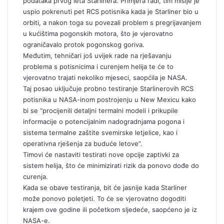
podataka prvog leta Starlinera. Primjera radi, tim misije je
uspio pokrenuti pet RCS potisnika kada je Starliner bio u
orbiti, a nakon toga su povezali problem s pregrijavanjem
u kućištima pogonskih motora, što je vjerovatno
ograničavalo protok pogonskog goriva.
Međutim, tehničari još uvijek rade na rješavanju
problema s potisnicima i curenjem helija te će to
vjerovatno trajati nekoliko mjeseci, saopćila je NASA.
Taj posao uključuje probno testiranje Starlinerovih RCS
potisnika u NASA-inom postrojenju u New Mexicu kako
bi se “procijenili detaljni termalni modeli i prikupile
informacije o potencijalnim nadogradnjama pogona i
sistema termalne zaštite svemirske letjelice, kao i
operativna rješenja za buduće letove”.
Timovi će nastaviti testirati nove opcije zaptivki za
sistem helija, što će minimizirati rizik da ponovo dođe do
curenja.
Kada se obave testiranja, bit će jasnije kada Starliner
može ponovo poletjeti. To će se vjerovatno dogoditi
krajem ove godine ili početkom sljedeće, saopćeno je iz
NASA-e.