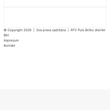
© Copyright 2026 | Sva prava zadržana | RTV Puls Brčko distrikt
BiH
Impresum
Kontakt
Facebook
X
Pinterest
YouTube
Instagram
TikTok
Facebook
X
WhatsApp
Threads
Telegram
Viber
Back
to
top
button