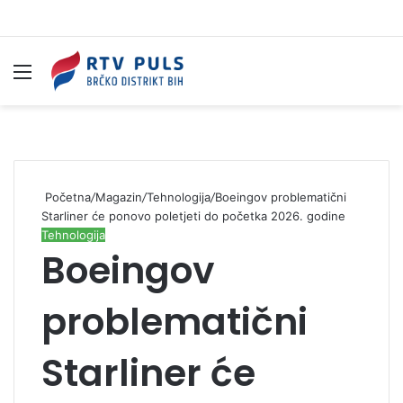
Izbornik
Pr
Početna
/
Magazin
/
Tehnologija
/
Boeingov problematični
Starliner će ponovo poletjeti do početka 2026. godine
Tehnologija
Boeingov
problematični
Starliner će