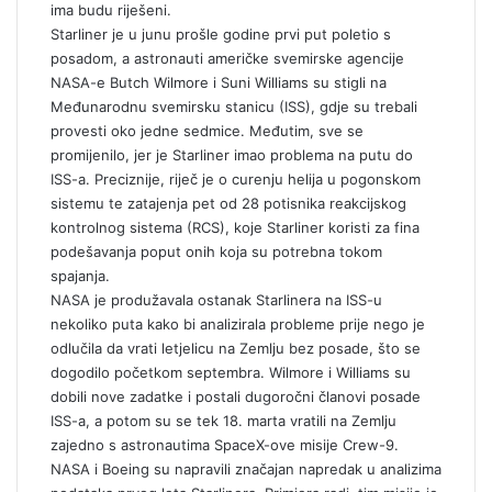
ima budu riješeni.
Starliner je u junu prošle godine prvi put poletio s
posadom, a astronauti američke svemirske agencije
NASA-e Butch Wilmore i Suni Williams su stigli na
Međunarodnu svemirsku stanicu (ISS), gdje su trebali
provesti oko jedne sedmice. Međutim, sve se
promijenilo, jer je Starliner imao problema na putu do
ISS-a. Preciznije, riječ je o curenju helija u pogonskom
sistemu te zatajenja pet od 28 potisnika reakcijskog
kontrolnog sistema (RCS), koje Starliner koristi za fina
podešavanja poput onih koja su potrebna tokom
spajanja.
NASA je produžavala ostanak Starlinera na ISS-u
nekoliko puta kako bi analizirala probleme prije nego je
odlučila da vrati letjelicu na Zemlju bez posade, što se
dogodilo početkom septembra. Wilmore i Williams su
dobili nove zadatke i postali dugoročni članovi posade
ISS-a, a potom su se tek 18. marta vratili na Zemlju
zajedno s astronautima SpaceX-ove misije Crew-9.
NASA i Boeing su napravili značajan napredak u analizima