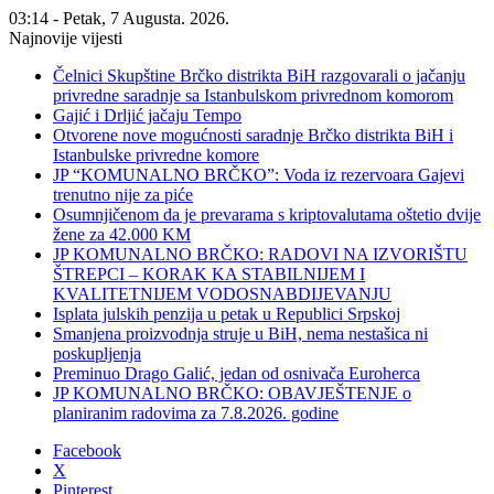
03:14 - Petak, 7 Augusta. 2026.
Najnovije vijesti
Čelnici Skupštine Brčko distrikta BiH razgovarali o jačanju
privredne saradnje sa Istanbulskom privrednom komorom
Gajić i Drljić jačaju Tempo
Otvorene nove mogućnosti saradnje Brčko distrikta BiH i
Istanbulske privredne komore
JP “KOMUNALNO BRČKO”: Voda iz rezervoara Gajevi
trenutno nije za piće
Osumnjičenom da je prevarama s kriptovalutama oštetio dvije
žene za 42.000 KM
JP KOMUNALNO BRČKO: RADOVI NA IZVORIŠTU
ŠTREPCI – KORAK KA STABILNIJEM I
KVALITETNIJEM VODOSNABDIJEVANJU
Isplata julskih penzija u petak u Republici Srpskoj
Smanjena proizvodnja struje u BiH, nema nestašica ni
poskupljenja
Preminuo Drago Galić, jedan od osnivača Euroherca
JP KOMUNALNO BRČKO: OBAVJEŠTENJE o
planiranim radovima za 7.8.2026. godine
Facebook
X
Pinterest