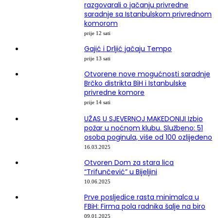
razgovarali o jačanju privredne
saradnje sa Istanbulskom privrednom
komorom
prije 12 sati
Gajić i Drljić jačaju Tempo
prije 13 sati
Otvorene nove mogućnosti saradnje
Brčko distrikta BiH i Istanbulske
privredne komore
prije 14 sati
UŽAS U SJEVERNOJ MAKEDONIJI Izbio
požar u noćnom klubu. Službeno: 51
osoba poginula, više od 100 ozlijeđeno
16.03.2025
Otvoren Dom za stara lica
“Trifunčević” u Bijeljini
10.06.2025
Prve posljedice rasta minimalca u
FBiH: Firma pola radnika šalje na biro
09.01.2025