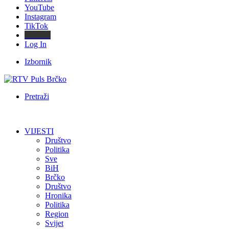
YouTube
Instagram
TikTok
Threads
Log In
Izbornik
Pretraži
VIJESTI
Društvo
Politika
Sve
BiH
Brčko
Društvo
Hronika
Politika
Region
Svijet