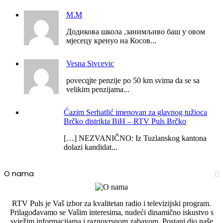
М.М
Додикова школа ,занимљиво баш у овом
мјесецу кренуо на Косов...
Vesna Sivcevic
povecqjte penzije po 50 km svima da se sa
velikim penzijama...
Ćazim Serhatlić imenovan za glavnog tužioca
Brčko distrikta BiH – RTV Puls Brčko
[…] NEZVANIČNO: Iz Tuzlanskog kantona
dolazi kandidat...
O nama
RTV Puls je Vaš izbor za kvalitetan radio i televizijski program.
Prilagođavamo se Vašim interesima, nudeći dinamično iskustvo s
svježim informacijama i raznovrsnom zabavom. Postani dio naše