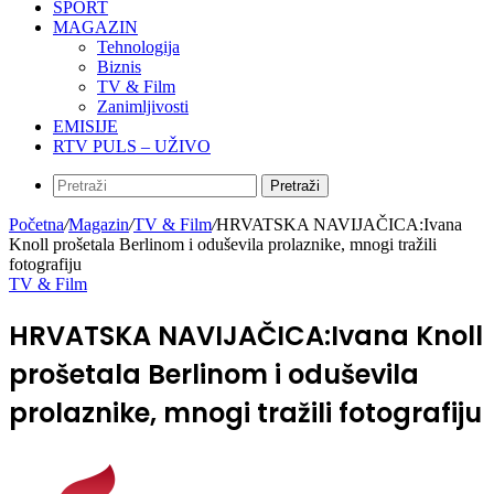
SPORT
MAGAZIN
Tehnologija
Biznis
TV & Film
Zanimljivosti
EMISIJE
RTV PULS – UŽIVO
Pretraži
Početna
/
Magazin
/
TV & Film
/
HRVATSKA NAVIJAČICA:Ivana
Knoll prošetala Berlinom i oduševila prolaznike, mnogi tražili
fotografiju
TV & Film
HRVATSKA NAVIJAČICA:Ivana Knoll
prošetala Berlinom i oduševila
prolaznike, mnogi tražili fotografiju