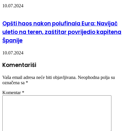
10.07.2024
Opšti haos nakon polufinala Eura: Navijač
uletio na teren, zaštitar povrijedio kapitena
Španije
10.07.2024
Komentariši
Vaša email adresa neće biti objavljivana.
Neophodna polja su
označena sa
*
Komentar
*