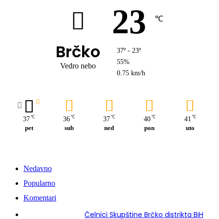
23
℃
Brčko
37º - 23º
55%
Vedro nebo
0.75 km/h
℃
℃
℃
℃
℃
37
36
37
40
41
pet
sub
ned
pon
uto
Nedavno
Popularno
Komentari
Čelnici Skupštine Brčko distrikta BiH