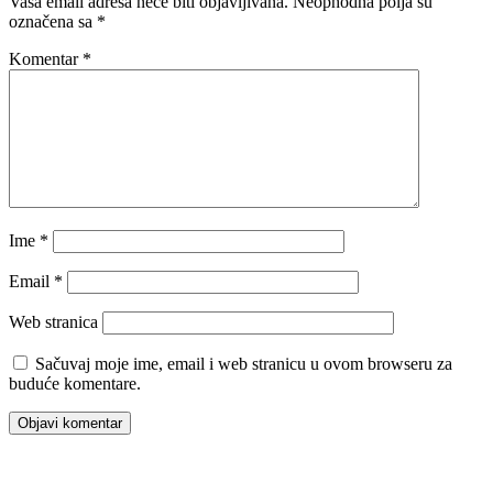
Vaša email adresa neće biti objavljivana.
Neophodna polja su
označena sa
*
Komentar
*
Ime
*
Email
*
Web stranica
Sačuvaj moje ime, email i web stranicu u ovom browseru za
buduće komentare.