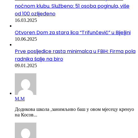
noćnom klubu. Službeno: 51 osoba poginula, više
od 100 ozlijeđeno
16.03.2025
Otvoren Dom za stara lica “Trifunčević” u Bijeljini
10.06.2025
Prve posljedice rasta minimalca u FBiH: Firma pola
radnika šalje na biro
09.01.2025
М.М
Додикова школа ,занимљиво баш у овом мјесецу кренуо
на Косов...