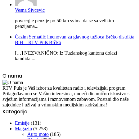
Vesna Sivcevic
povecqjte penzije po 50 km svima da se sa velikim
penzijama...
Ćazim Serhatlić imenovan za glavnog tužioca Brčko distrikta
BiH – RTV Puls Brčko
[…] NEZVANIČNO: Iz Tuzlanskog kantona dolazi
kandidat...
O nama
RTV Puls je Vaš izbor za kvalitetan radio i televizijski program.
Prilagođavamo se Vašim interesima, nudeći dinamično iskustvo s
svježim informacijama i raznovrsnom zabavom. Postani dio naše
zajednice i uživaj u vrhunskim medijskim sadržajima!
Kategorije
Emisije
(131)
Magazin
(5.258)
Auto-moto
(185)