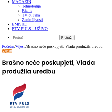
MAGAZIN
Tehnologija
Biznis
TV & Film
Zanimljivosti
EMISIJE
RTV PULS – UŽIVO
Pretraži
Početna
/
Vijesti
/
Brašno neće poskupjeti, Vlada produžila uredbu
Vijesti
Brašno neće poskupjeti, Vlada
produžila uredbu