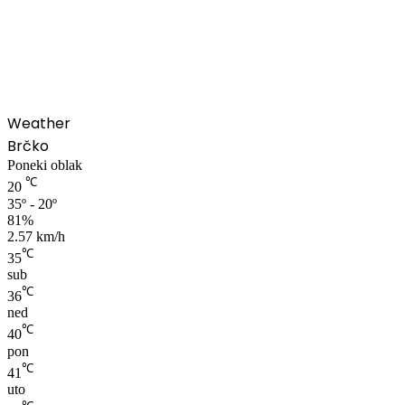
00:00
Weather
Brčko
Poneki oblak
℃
20
35º - 20º
81%
2.57 km/h
℃
35
sub
℃
36
ned
℃
40
pon
℃
41
uto