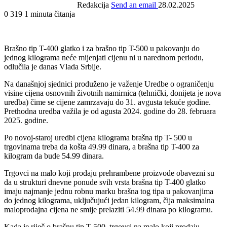
Redakcija
Send an email
28.02.2025
0
319
1 minuta čitanja
Brašno tip T-400 glatko i za brašno tip T-500 u pakovanju do
jednog kilograma neće mijenjati cijenu ni u narednom periodu,
odlučila je danas Vlada Srbije.
Na današnjoj sjednici produženo je važenje Uredbe o ograničenju
visine cijena osnovnih životnih namirnica (tehnički, donijeta je nova
uredba) čime se cijene zamrzavaju do 31. avgusta tekuće godine.
Prethodna uredba važila je od agusta 2024. godine do 28. februara
2025. godine.
Po novoj-staroj uredbi cijena kilograma brašna tip T- 500 u
trgovinama treba da košta 49.99 dinara, a brašna tip T-400 za
kilogram da bude 54.99 dinara.
Trgovci na malo koji prodaju prehrambene proizvode obavezni su
da u strukturi dnevne ponude svih vrsta brašna tip T-400 glatko
imaju najmanje jednu robnu marku brašna tog tipa u pakovanjima
do jednog kilograma, uključujući jedan kilogram, čija maksimalna
maloprodajna cijena ne smije prelaziti 54.99 dinara po kilogramu.
Kada je riječ o brašnu tip T-500, trgovci na malo koji prodaju