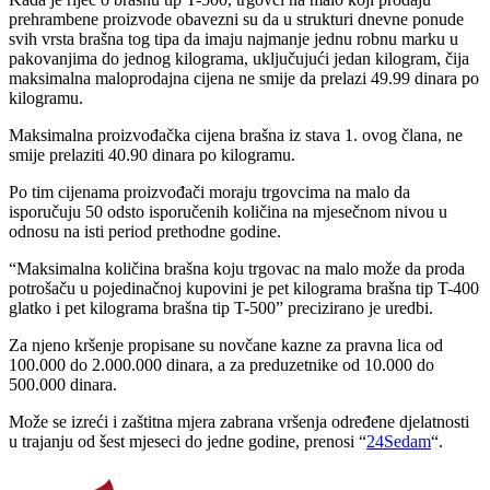
prehrambene proizvode obavezni su da u strukturi dnevne ponude
svih vrsta brašna tog tipa da imaju najmanje jednu robnu marku u
pakovanjima do jednog kilograma, uključujući jedan kilogram, čija
maksimalna maloprodajna cijena ne smije da prelazi 49.99 dinara po
kilogramu.
Maksimalna proizvođačka cijena brašna iz stava 1. ovog člana, ne
smije prelaziti 40.90 dinara po kilogramu.
Po tim cijenama proizvođači moraju trgovcima na malo da
isporučuju 50 odsto isporučenih količina na mjesečnom nivou u
odnosu na isti period prethodne godine.
“Maksimalna količina brašna koju trgovac na malo može da proda
potrošaču u pojedinačnoj kupovini je pet kilograma brašna tip T-400
glatko i pet kilograma brašna tip T-500” precizirano je uredbi.
Za njeno kršenje propisane su novčane kazne za pravna lica od
100.000 do 2.000.000 dinara, a za preduzetnike od 10.000 do
500.000 dinara.
Može se izreći i zaštitna mjera zabrana vršenja određene djelatnosti
u trajanju od šest mjeseci do jedne godine, prenosi “
24Sedam
“.