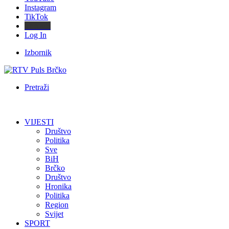
Instagram
TikTok
Threads
Log In
Izbornik
Pretraži
VIJESTI
Društvo
Politika
Sve
BiH
Brčko
Društvo
Hronika
Politika
Region
Svijet
SPORT