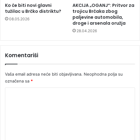
Ko će biti novi glavni
AKCIJA „OGANJ“: Pritvor za
tužilac u Brčko distriktu?
trojicu Brčaka zbog
paljevine automobila,
08.05.2026
droge i arsenala oružja
28.04.2026
Komentariši
Vaša email adresa neće biti objavljivana.
Neophodna polja su
označena sa
*
K
o
m
e
n
t