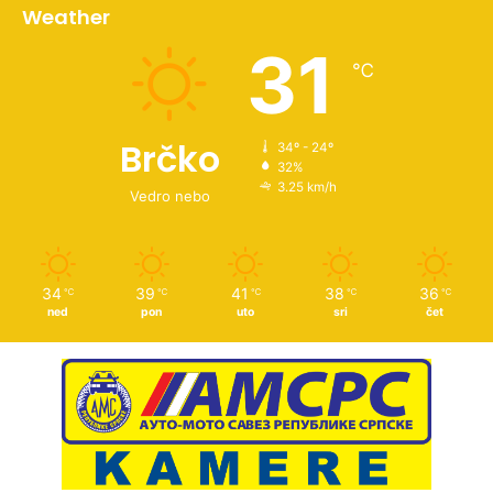
Weather
31
℃
Brčko
34º - 24º
32%
3.25 km/h
Vedro nebo
34
39
41
38
36
℃
℃
℃
℃
℃
ned
pon
uto
sri
čet