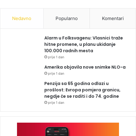
Nedavno
Popularno
Komentari
Alarm u Folksvagenu: Vlasnici traže
hitne promene, u planu ukidanje
100.000 radnih mesta
prije 1 dan
Amerika objavila nove snimke NLO-a
prije 1 dan
Penzija sa 65 godina odlazi u
prošlost: Evropa pomjera granicu,
negdje će se raditi i do 74. godine
prije 1 dan