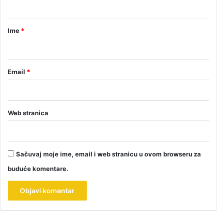
a
r
Ime
*
*
Email
*
Web stranica
Sačuvaj moje ime, email i web stranicu u ovom browseru za
buduće komentare.