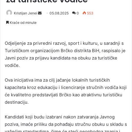
Kristijan Jenei
S
05.08.2025
0
553
e
Kraće od minute
n
d
a
Odjeljenje za privredni razvoj, sport i kulturu, u saradnji s
n
Turističkom organizacijom Brčko distrikta BiH, raspisalo je
e
Javni poziv za prijavu kandidata na obuku za turističke
m
vodiče.
a
i
Ova inicijativa ima za cilj jačanje lokalnih turističkih
l
kapaciteta kroz edukaciju i licenciranje stručnih vodiča koji
će kvalitetno predstavljati Brčko kao atraktivnu turističku
destinaciju.
Kandidati koji budu izabrani nakon zatvaranja Javnog
poziva, imaće priliku da pohađaju stručnu obuku u skladu s
važećim standardima, čime će steći neophodna znanja i