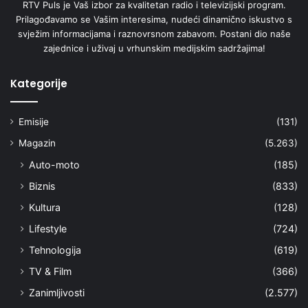
RTV Puls je Vaš izbor za kvalitetan radio i televizijski program.
Prilagođavamo se Vašim interesima, nudeći dinamično iskustvo s
svježim informacijama i raznovrsnom zabavom. Postani dio naše
zajednice i uživaj u vrhunskim medijskim sadržajima!
Kategorije
Emisije
(131)
Magazin
(5.263)
Auto-moto
(185)
Biznis
(833)
Kultura
(128)
Lifestyle
(724)
Tehnologija
(619)
TV & Film
(366)
Zanimljivosti
(2.577)