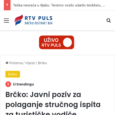
Teška nesreća u Ilijašu: Teretno vozilo udarilo biciklistu, 75-godišnjak zadržan u bolnici
Izbornik
Pr
Početna
/
Vijesti
/
Brčko
Brčko
U trendingu
Brčko: Javni poziv za
polaganje stručnog ispita
za turističke vodiče