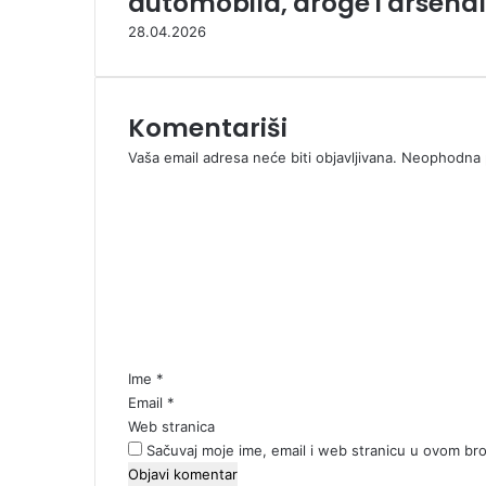
automobila, droge i arsenal
28.04.2026
Komentariši
Vaša email adresa neće biti objavljivana.
Neophodna p
K
o
m
e
n
t
a
r
*
Ime
*
Email
*
Web stranica
Sačuvaj moje ime, email i web stranicu u ovom b