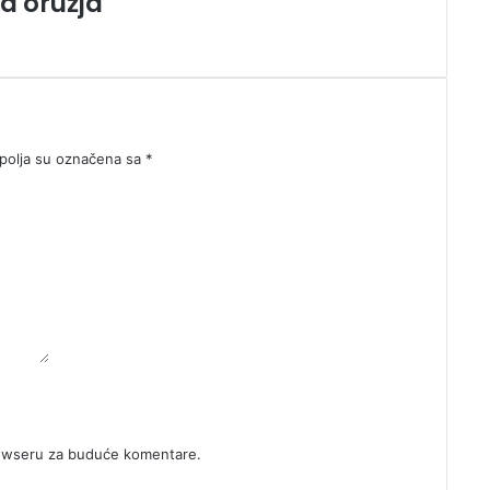
a oružja
olja su označena sa
*
rowseru za buduće komentare.