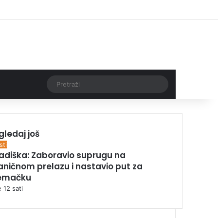
Facebook
X
Pinterest
YouTube
Instagram
TikTok
Log In
Threads
Pretraži
gledaj još
sti
adiška: Zaboravio suprugu na
aničnom prelazu i nastavio put za
emačku
e 12 sati