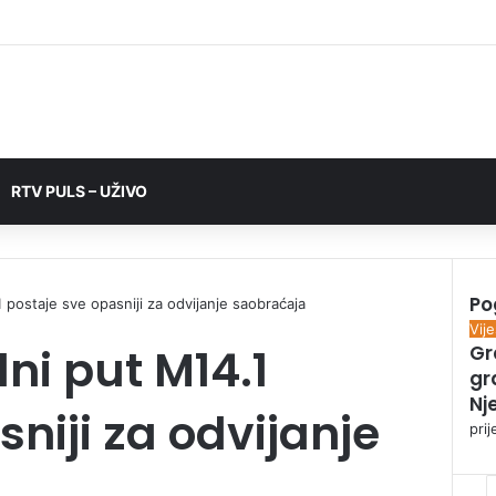
RTV PULS – UŽIVO
Po
 postaje sve opasniji za odvijanje saobraćaja
C
Vije
ni put M14.1
Gr
l
gr
o
s
Nj
niji za odvijanje
e
prij