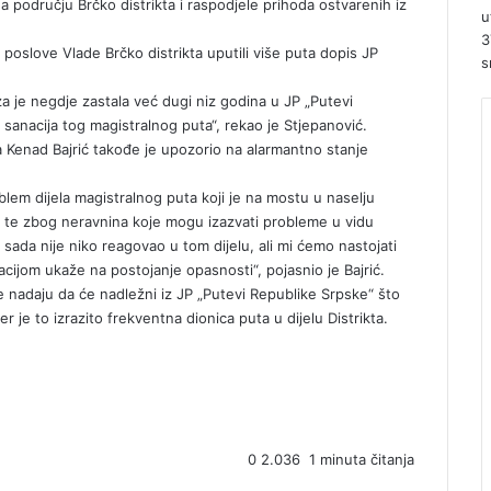
 području Brčko distrikta i raspodjele prihoda ostvarenih iz
u
3
 poslove Vlade Brčko distrikta uputili više puta dopis JP
s
a je negdje zastala već dugi niz godina u JP „Putevi
 sanacija tog magistralnog puta“, rekao je Stjepanović.
a Kenad Bajrić takođe je upozorio na alarmantno stanje
lem dijela magistralnog puta koji je na mostu u naselju
lta, te zbog neravnina koje mogu izazvati probleme u vidu
ada nije niko reagovao u tom dijelu, ali mi ćemo nastojati
ijom ukaže na postojanje opasnosti“, pojasnio je Bajrić.
se nadaju da će nadležni iz JP „Putevi Republike Srpske“ što
r je to izrazito frekventna dionica puta u dijelu Distrikta.
0
2.036
1 minuta čitanja