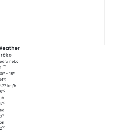
00:00
Weather
Brčko
edro nebo
℃
1
5º - 18º
64%
2.77 km/h
℃
5
ub
℃
6
ed
℃
0
on
℃
2