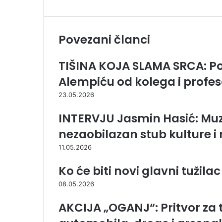
m
a
i
l
Povezani članci
a
TIŠINA KOJA SLAMA SRCA: Po
Alempiću od kolega i profe
23.05.2026
INTERVJU Jasmin Hasić: Muz
nezaobilazan stub kulture i
11.05.2026
Ko će biti novi glavni tužilac
08.05.2026
AKCIJA „OGANJ“: Pritvor za 