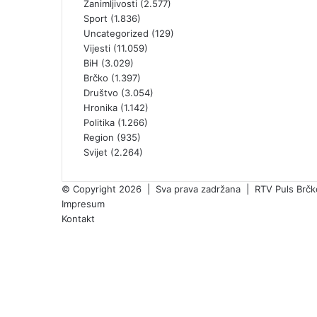
Zanimljivosti
(2.577)
Sport
(1.836)
Uncategorized
(129)
Vijesti
(11.059)
BiH
(3.029)
Brčko
(1.397)
Društvo
(3.054)
Hronika
(1.142)
Politika
(1.266)
Region
(935)
Svijet
(2.264)
© Copyright 2026 | Sva prava zadržana | RTV Puls Brčko 
Impresum
Kontakt
Facebook
X
Pinterest
YouTube
Instagram
TikTok