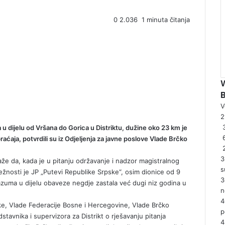
0
2.036
1 minuta čitanja
V
2
3
a u dijelu od Vršana do Gorica u Distriktu, dužine oko 23 km je
raćaja, potvrdili su iz Odjeljenja za javne poslove Vlade Brčko
3
aže da, kada je u pitanju održavanje i nadzor magistralnog
s
žnosti je JP „Putevi Republike Srpske“, osim dionice od 9
3
azuma u dijelu obaveze negdje zastala već dugi niz godina u
n
4
e, Vlade Federacije Bosne i Hercegovine, Vlade Brčko
p
tavnika i supervizora za Distrikt o rješavanju pitanja
4