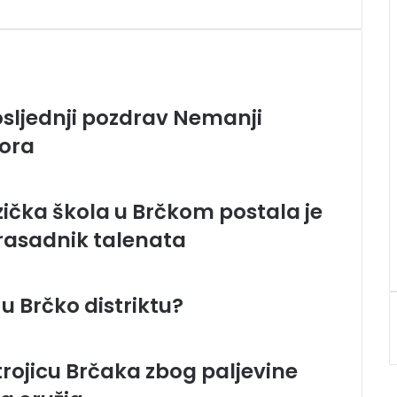
sljednji pozdrav Nemanji
sora
ička škola u Brčkom postala je
 rasadnik talenata
 u Brčko distriktu?
trojicu Brčaka zbog paljevine