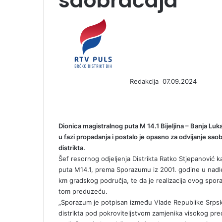
saobraćaja
S
e
n
d
a
n
Redakcija
07.09.2024
e
F
X
L
T
P
R
V
O
P
m
a
i
u
i
e
K
d
o
a
c
n
m
n
d
o
n
c
i
e
k
b
t
d
n
o
k
l
Dionica magistralnog puta M 14.1 Bijeljina – Banja Luk
b
e
l
e
i
t
k
e
u fazi propadanja i postalo je opasno za odvijanje saob
o
d
r
r
t
a
l
t
distrikta.
o
I
e
k
a
Šef resornog odjeljenja Distrikta Ratko Stjepanović k
k
n
s
t
s
puta M14.1, prema Sporazumu iz 2001. godine u nadle
t
e
s
km gradskog područja, te da je realizacija ovog spor
n
tom preduzeću.
i
„Sporazum je potpisan između Vlade Republike Srpsk
k
distrikta pod pokroviteljstvom zamjenika visokog preds
i