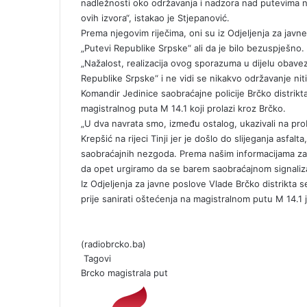
nadležnosti oko održavanja i nadzora nad putevima na
ovih izvora“, istakao je Stjepanović.
Prema njegovim riječima, oni su iz Odjeljenja za javne
„Putevi Republike Srpske“ ali da je bilo bezuspješno.
„Nažalost, realizacija ovog sporazuma u dijelu obavez
Republike Srpske“ i ne vidi se nikakvo održavanje niti
Komandir Jedinice saobraćajne policije Brčko distrikt
magistralnog puta M 14.1 koji prolazi kroz Brčko.
„U dva navrata smo, između ostalog, ukazivali na prob
Krepšić na rijeci Tinji jer je došlo do slijeganja asfa
saobraćajnih nezgoda. Prema našim informacijama za s
da opet urgiramo da se barem saobraćajnom signalizac
Iz Odjeljenja za javne poslove Vlade Brčko distrikta 
prije sanirati oštećenja na magistralnom putu M 14.1 je
(radiobrcko.ba)
Tagovi
Brcko
magistrala
put
S
e