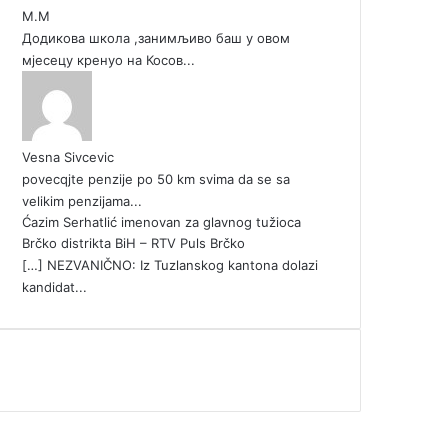
М.М
Додикова школа ,занимљиво баш у овом
мјесецу кренуо на Косов...
Vesna Sivcevic
povecqjte penzije po 50 km svima da se sa
velikim penzijama...
Ćazim Serhatlić imenovan za glavnog tužioca
Brčko distrikta BiH – RTV Puls Brčko
[…] NEZVANIČNO: Iz Tuzlanskog kantona dolazi
kandidat...