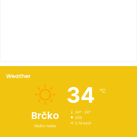
00:00
Weather
34
℃
Brčko
34º - 24º
23%
2.76 km/h
Vedro nebo