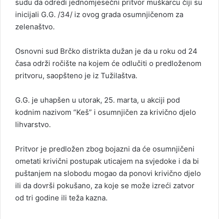
sudu da odredi jednomjesečni pritvor muškarcu čiji su
inicijali G.G. /34/ iz ovog grada osumnjičenom za
zelenaštvo.
Osnovni sud Brčko distrikta dužan je da u roku od 24
časa održi ročište na kojem će odlučiti o predloženom
pritvoru, saopšteno je iz Tužilaštva.
G.G. je uhapšen u utorak, 25. marta, u akciji pod
kodnim nazivom “Keš” i osumnjičen za krivično djelo
lihvarstvo.
Pritvor je predložen zbog bojazni da će osumnjičeni
ometati krivični postupak uticajem na svjedoke i da bi
puštanjem na slobodu mogao da ponovi krivično djelo
ili da dovrši pokušano, za koje se može izreći zatvor
od tri godine ili teža kazna.