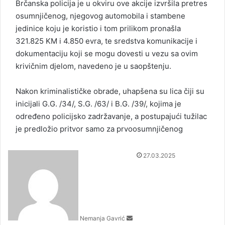
Brčanska policija je u okviru ove akcije izvršila pretres
osumnjičenog, njegovog automobila i stambene
jedinice koju je koristio i tom prilikom pronašla
321.825 KM i 4.850 evra, te sredstva komunikacije i
dokumentaciju koji se mogu dovesti u vezu sa ovim
krivičnim djelom, navedeno je u saopštenju.
Nakon kriminalističke obrade, uhapšena su lica čiji su
inicijali G.G. /34/, S.G. /63/ i B.G. /39/, kojima je
određeno policijsko zadržavanje, a postupajući tužilac
je predložio pritvor samo za prvoosumnjičenog
S
27.03.2025
e
n
d
a
n
Nemanja Gavrić
e