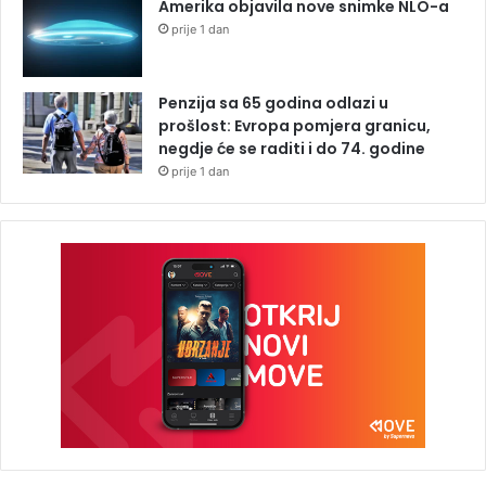
Amerika objavila nove snimke NLO-a
prije 1 dan
Penzija sa 65 godina odlazi u
prošlost: Evropa pomjera granicu,
negdje će se raditi i do 74. godine
prije 1 dan