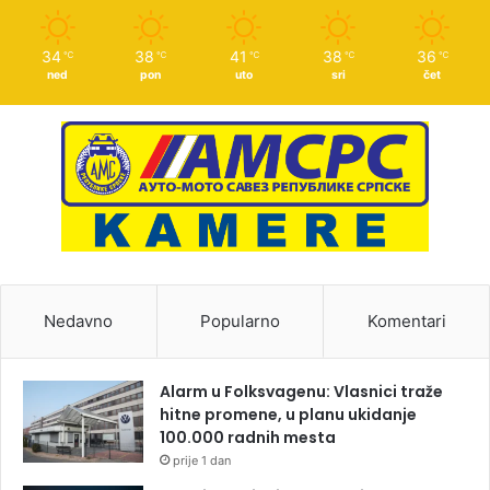
34
38
41
38
36
℃
℃
℃
℃
℃
ned
pon
uto
sri
čet
Nedavno
Popularno
Komentari
Alarm u Folksvagenu: Vlasnici traže
hitne promene, u planu ukidanje
100.000 radnih mesta
prije 1 dan