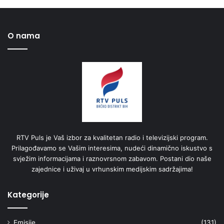
O nama
RTV Puls je Vaš izbor za kvalitetan radio i televizijski program.
Prilagođavamo se Vašim interesima, nudeći dinamično iskustvo s
svježim informacijama i raznovrsnom zabavom. Postani dio naše
zajednice i uživaj u vrhunskim medijskim sadržajima!
Kategorije
Emisije
(131)