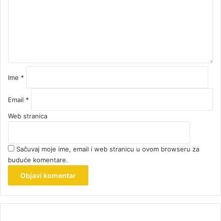
n
t
a
r
*
Ime
*
Email
*
Web stranica
Sačuvaj moje ime, email i web stranicu u ovom browseru za
buduće komentare.