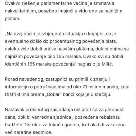
Ovakvo rješenje parlamentarne većina je smatarala
nakvalitetnijim, posebno imajući u vidu one sa najnižim
platam.
„Na ovaj način je izbjegnuta situacija u kojoj bi, da je
eventualno došlo do procentualnog povećanja plata,
daleko više dobili oni sa najvišim platama, dok bi onima sa
najnižim povećanje bilo 165 maraka. Ovako svi su dobili
identičnih 165 maraka povećanja“ naglasio je Milić.
Pored navedenog, zastupnici su primili k znanju i
informaciju o potraživanjima od oko 21 milion maraka, koja
Distrikt ima prema „Bobar“ banci koja je u stečaju.
Nastavak prekinutog zasjedanja uslijedit će za petnaest
dana, dok bi vanredna sjednica , posvećena rebalansu
budžeta Distrikta za tekuću godinu, trebala biti zakazana
već naredne sedmice.