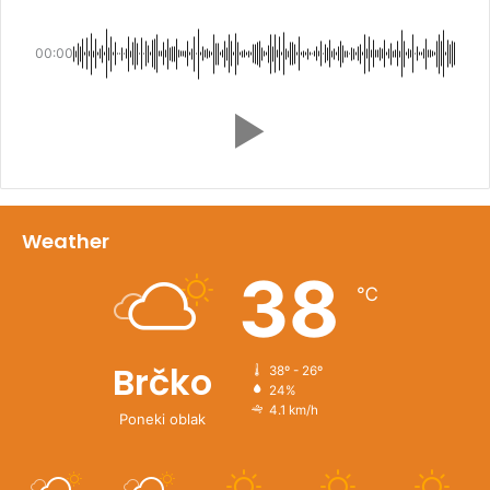
00:00
Weather
38
℃
Brčko
38º - 26º
24%
4.1 km/h
Poneki oblak