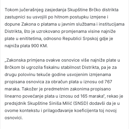
n
Tokom jučerašnjeg zasjedanja Skupštine Brčko distrikta
d
zastupnici su usvojili po hitnom postupku izmjene i
a
dopune Zakona o platama u javnim službama i institucijama
n
Distrikta, što je uzrokovano promjenama visine najniže
e
plate u enititetima, odnosno Republici Srpskoj gdje je
m
a
najniža plata 900 KM.
i
l
„Zakonska primjena ovakve osnovice više najniže plate u
Brčkom bi ugrozila fiskalnu stabilnost Distrikta, pa je za
drugu polovinu tekuće godine usvojenim izmjenama
propisana osnovica za obračun plata u iznosu od 767
maraka. Takožer je predmetnim zakonima propisano
linearno povećanje plata u iznosu od 165 maraka“, rekao je
predsjdnik Skupštine Siniša Milić (SNSD) dodavši da je u
ovome kontekstu i prilagođavanje koeficijenta toj novoj
osnovici.