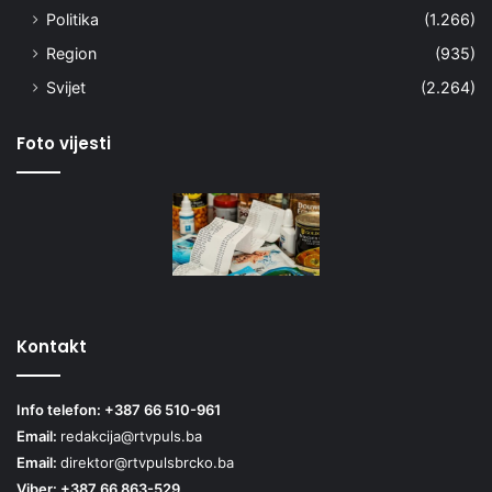
Politika
(1.266)
Region
(935)
Svijet
(2.264)
Foto vijesti
Kontakt
Info telefon: +387 66 510-961
Email:
redakcija@rtvpuls.ba
Email:
direktor@rtvpulsbrcko.ba
Viber: +387 66 863-529