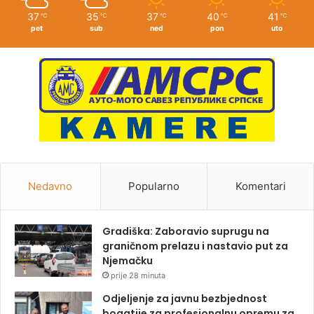
37
35
37
40
41
℃
℃
℃
℃
℃
pet
sub
ned
pon
uto
Nedavno
Popularno
Komentari
Gradiška: Zaboravio suprugu na
graničnom prelazu i nastavio put za
Njemačku
prije 28 minuta
Odjeljenje za javnu bezbjednost
bogatije za profesionalnu opremu za