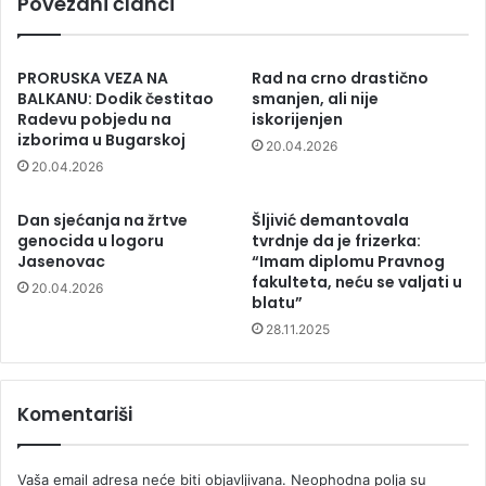
Povezani članci
PRORUSKA VEZA NA
Rad na crno drastično
BALKANU: Dodik čestitao
smanjen, ali nije
Radevu pobjedu na
iskorijenjen
izborima u Bugarskoj
20.04.2026
20.04.2026
Dan sjećanja na žrtve
Šljivić demantovala
genocida u logoru
tvrdnje da je frizerka:
Jasenovac
“Imam diplomu Pravnog
fakulteta, neću se valjati u
20.04.2026
blatu”
28.11.2025
Komentariši
Vaša email adresa neće biti objavljivana.
Neophodna polja su