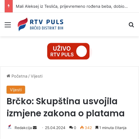
Mali Aleksej iz Teslića, prijevremeno rođena beba, dobio životnu bitku na UKC-u Srpske
Izbornik
Pr
Početna
/
Vijesti
Vijesti
Brčko: Skupština usvojila
izmjene zakona o platama
Redakcija
S
25.04.2024
0
342
1 minuta čitanja
e