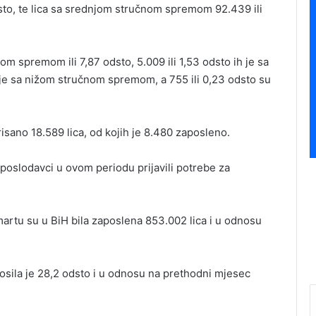
dsto, te lica sa srednjom stručnom spremom 92.439 ili
om spremom ili 7,87 odsto, 5.009 ili 1,53 odsto ih je sa
je sa nižom stručnom spremom, a 755 ili 0,23 odsto su
risano 18.589 lica, od kojih je 8.480 zaposleno.
poslodavci u ovom periodu prijavili potrebe za
artu su u BiH bila zaposlena 853.002 lica i u odnosu
osila je 28,2 odsto i u odnosu na prethodni mjesec