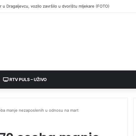
RTV PULS – UŽIVO
soba manje nezaposlenih u odnosu na mart