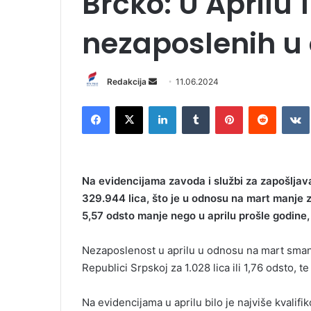
Brčko: U Aprilu
nezaposlenih u
Redakcija
S
11.06.2024
e
Facebook
X
LinkedIn
Tumblr
Pinterest
Reddit
VK
n
d
a
n
Na evidencijama zavoda i službi za zapošljavan
e
329.944 lica, što je u odnosu na mart manje za
m
5,57 odsto manje nego u aprilu prošle godine,
a
i
l
Nezaposlenost u aprilu u odnosu na mart smanjil
Republici Srpskoj za 1.028 lica ili 1,76 odsto, te
Na evidencijama u aprilu bilo je najviše kvalifik