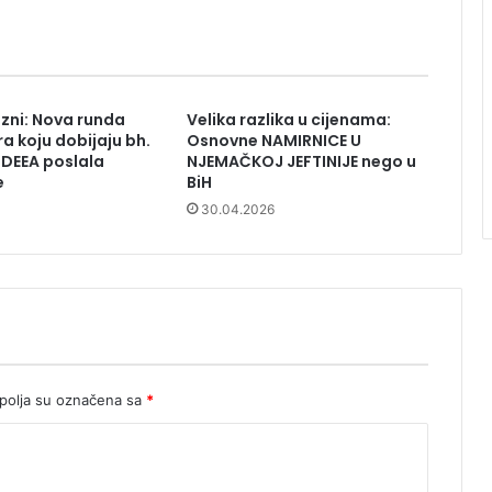
zni: Nova runda
Velika razlika u cijenama:
a koju dobijaju bh.
Osnovne NAMIRNICE U
DDEEA poslala
NJEMAČKOJ JEFTINIJE nego u
e
BiH
30.04.2026
olja su označena sa
*