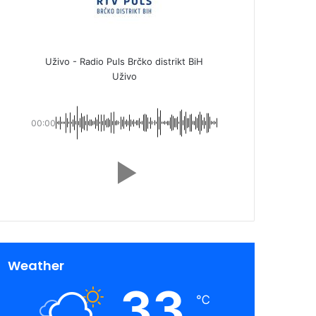
Uživo - Radio Puls Brčko distrikt BiH
Uživo
00:00
Weather
33
℃