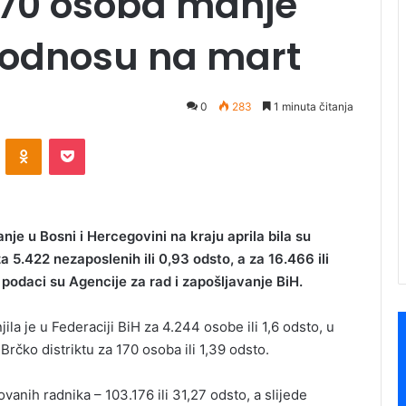
 170 osoba manje
 odnosu na mart
0
283
1 minuta čitanja
ontakte
Odnoklassniki
Pocket
je u Bosni i Hercegovini na kraju aprila bila su
 5.422 nezaposlenih ili 0,93 odsto, a za 16.466 ili
 podaci su Agencije za rad i zapošljavanje BiH.
a je u Federaciji BiH za 4.244 osobe ili 1,6 odsto, u
 Brčko distriktu za 170 osoba ili 1,39 odsto.
ovanih radnika – 103.176 ili 31,27 odsto, a slijede