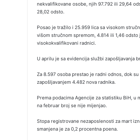
nekvalifikovane osobe, njih 97.792 ili 29,64 o
28,02 odsto.
Posao je tražilo i 25.959 lica sa visokom stručn
višom stručnom spremom, 4.814 ili 1,46 odsto 
visokokvalifikovani radnici.
U aprilu je sa evidencija službi zapošljavanja b
Za 8.597 osoba prestao je radni odnos, dok su 
zapošljavanjem 4.482 nova radnika.
Prema podacima Agencije za statistiku BiH, u m
na februar broj se nije mijenjao.
Stopa registrovane nezaposlenosti za mart izn
smanjena je za 0,2 procentna poena.