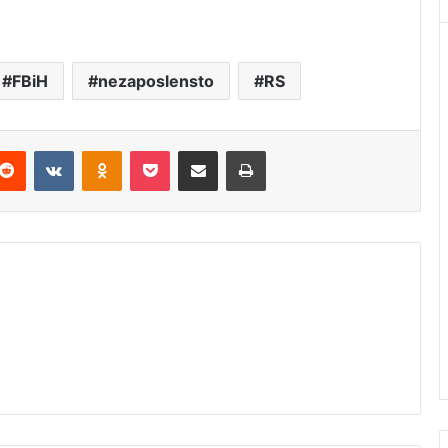
FBiH
nezaposlensto
RS
Reddit
VKontakte
Odnoklassniki
Pocket
Podijeli putem Emaila
Štampaj