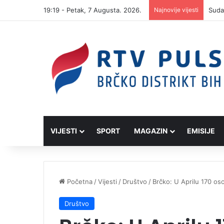
19:19 - Petak, 7 Augusta. 2026.
Najnovije vijesti
VIJESTI
SPORT
MAGAZIN
EMISIJE
Početna
/
Vijesti
/
Društvo
/
Brčko: U Aprilu 170 o
Društvo