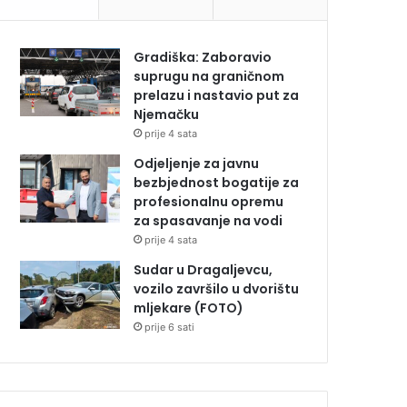
Gradiška: Zaboravio
suprugu na graničnom
prelazu i nastavio put za
Njemačku
prije 4 sata
Odjeljenje za javnu
bezbjednost bogatije za
profesionalnu opremu
za spasavanje na vodi
prije 4 sata
Sudar u Dragaljevcu,
vozilo završilo u dvorištu
mljekare (FOTO)
prije 6 sati