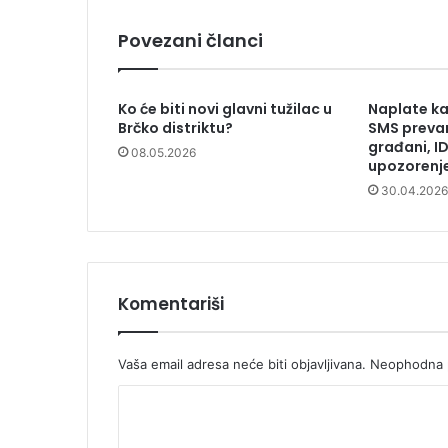
Povezani članci
Ko će biti novi glavni tužilac u
Naplate ka
Brčko distriktu?
SMS prevar
građani, I
08.05.2026
upozorenj
30.04.2026
Komentariši
Vaša email adresa neće biti objavljivana.
Neophodna p
K
o