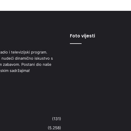
Foto vijesti
adio i televizijski program.
 nudeći dinamično iskustvo s
om zabavom. Postani dio naše
jskim sadržajima!
(131)
(5.258)