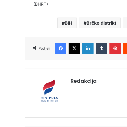
(BHRT)
BIH
Brčko distrikt
Facebook
X
LinkedIn
Tumblr
Pinterest
Podijeli
Redakcija