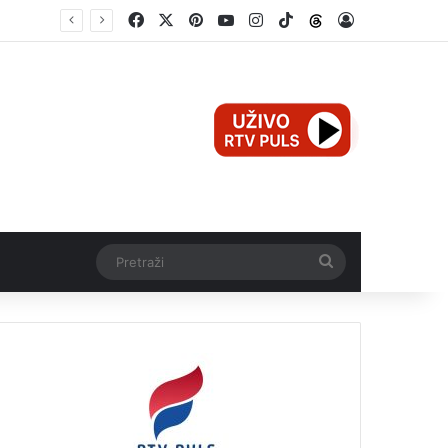
Facebook
X
Pinterest
YouTube
Instagram
TikTok
Threads
Log In
Mali Aleksej iz Teslića, prijevremeno rođena beba, dobio životnu bitku na UKC-u Srpske
Pretraži