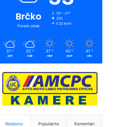
Brčko
33º - 27º
33%
0.32 km/h
Poneki oblak
31
35
37
40
41
℃
℃
℃
℃
℃
pet
sub
ned
pon
uto
Nedavno
Popularno
Komentari