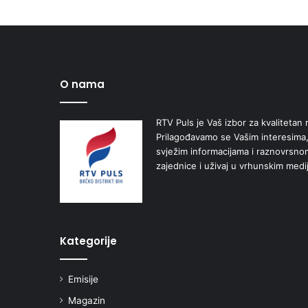
O nama
RTV Puls je Vaš izbor za kvalitetan r
Prilagođavamo se Vašim interesima,
svježim informacijama i raznovrsn
zajednice i uživaj u vrhunskim medi
Kategorije
Emisije
Magazin