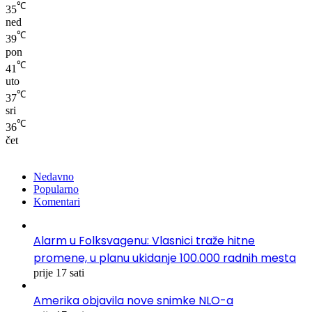
℃
35
ned
℃
39
pon
℃
41
uto
℃
37
sri
℃
36
čet
Nedavno
Popularno
Komentari
Alarm u Folksvagenu: Vlasnici traže hitne
promene, u planu ukidanje 100.000 radnih mesta
prije 17 sati
Amerika objavila nove snimke NLO-a