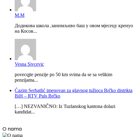
М.М
Додикова школа ,занимљиво баш у овом мјесецу кренуо
на Косов...
Vesna Sivcevic
povecqjte penzije po 50 km svima da se sa velikim
penzijama...
Ćazim Serhatlić imenovan za glavnog tužioca Brčko distrikta
BiH – RTV Puls Brčko
[…] NEZVANIČNO: Iz Tuzlanskog kantona dolazi
kandidat...
O nama