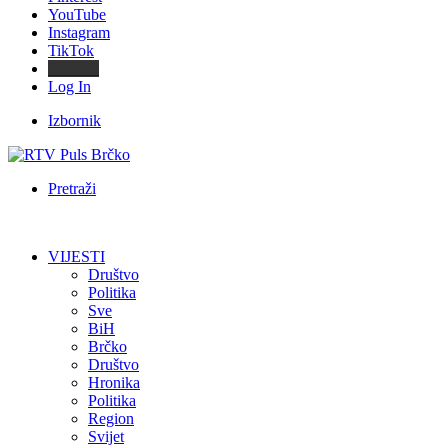
YouTube
Instagram
TikTok
Threads
Log In
Izbornik
Pretraži
VIJESTI
Društvo
Politika
Sve
BiH
Brčko
Društvo
Hronika
Politika
Region
Svijet