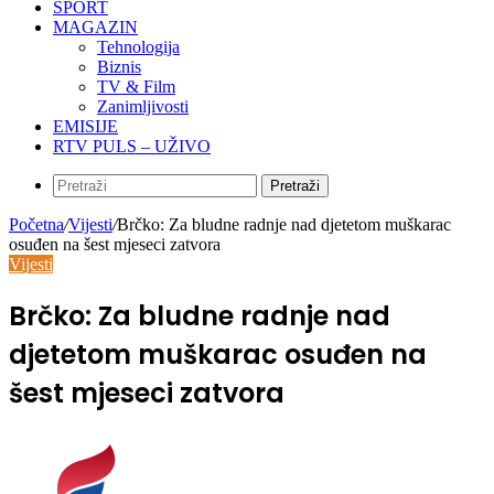
SPORT
MAGAZIN
Tehnologija
Biznis
TV & Film
Zanimljivosti
EMISIJE
RTV PULS – UŽIVO
Pretraži
Početna
/
Vijesti
/
Brčko: Za bludne radnje nad djetetom muškarac
osuđen na šest mjeseci zatvora
Vijesti
Brčko: Za bludne radnje nad
djetetom muškarac osuđen na
šest mjeseci zatvora