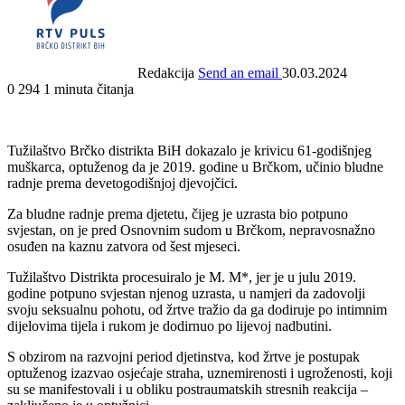
Redakcija
Send an email
30.03.2024
0
294
1 minuta čitanja
Tužilaštvo Brčko distrikta BiH dokazalo je krivicu 61-godišnjeg
muškarca, optuženog da je 2019. godine u Brčkom, učinio bludne
radnje prema devetogodišnjoj djevojčici.
Za bludne radnje prema djetetu, čijeg je uzrasta bio potpuno
svjestan, on je pred Osnovnim sudom u Brčkom, nepravosnažno
osuđen na kaznu zatvora od šest mjeseci.
Tužilaštvo Distrikta procesuiralo je M. M*, jer je u julu 2019.
godine potpuno svjestan njenog uzrasta, u namjeri da zadovolji
svoju seksualnu pohotu, od žrtve tražio da ga dodiruje po intimnim
dijelovima tijela i rukom je dodirnuo po lijevoj nadbutini.
S obzirom na razvojni period djetinstva, kod žrtve je postupak
optuženog izazvao osjećaje straha, uznemirenosti i ugroženosti, koji
su se manifestovali i u obliku postraumatskih stresnih reakcija –