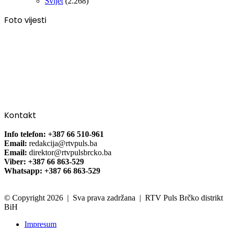
Svijet
(2.268)
Foto vijesti
Kontakt
Info telefon: +387 66 510-961
Email:
redakcija@rtvpuls.ba
Email:
direktor@rtvpulsbrcko.ba
Viber: +387 66 863-529
Whatsapp: +387 66 863-529
© Copyright 2026 | Sva prava zadržana | RTV Puls Brčko distrikt
BiH
Impresum