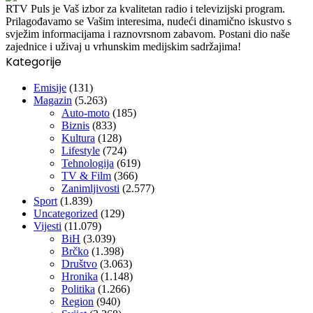
RTV Puls je Vaš izbor za kvalitetan radio i televizijski program.
Prilagođavamo se Vašim interesima, nudeći dinamično iskustvo s
svježim informacijama i raznovrsnom zabavom. Postani dio naše
zajednice i uživaj u vrhunskim medijskim sadržajima!
Kategorije
Emisije
(131)
Magazin
(5.263)
Auto-moto
(185)
Biznis
(833)
Kultura
(128)
Lifestyle
(724)
Tehnologija
(619)
TV & Film
(366)
Zanimljivosti
(2.577)
Sport
(1.839)
Uncategorized
(129)
Vijesti
(11.079)
BiH
(3.039)
Brčko
(1.398)
Društvo
(3.063)
Hronika
(1.148)
Politika
(1.266)
Region
(940)