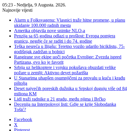
05:23 - Nedjelja, 9 Augusta. 2026.
Najnovije vijesti
Alarm u Folksvagenu: Vlasnici traže hitne promene, u planu
ukidanje 100.000 radnih mesta
Amerika objavila nove snimke NLO-a
Penzija sa 65 godina odlazi u prošlost: Evropa pomjera
granicu, negdje će se raditi i do 74. godine
Teška nesreća u Ilijašu: Teretno vozilo udarilo biciklistu, 75-
godišnjak zadržan u bolnici
Rangirane sve ekipe uoči početka Evrolige: Zvezda ispred
Partizana, evo ko je favorit
Srbija uz helikoptere i vojsku pokušava obuzdati velike
požare u zemlji: Aktivno devet požarišta
U Stanarima uhapšen osumnjičeni za provalu u kuću i krađu
pištolja
Deset najvećih poreskih dužnika u Srpskoj duguju više od 84
miliona KM
Lidl traži radnike u 21 gradu, među njima i Brčko
Decenija na Interpolovoj listi: Gdje se krije Slobodanka
Tošić?
Facebook
X
Pinterest