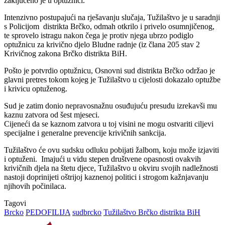
zaključeno je u optužnici.
Intenzivno postupajući na rješavanju slučaja, Tužilaštvo je u saradnji
s Policijom distrikta Brčko, odmah otkrilo i privelo osumnjičenog,
te sprovelo istragu nakon čega je protiv njega ubrzo podiglo
optužnicu za krivično djelo Bludne radnje (iz člana 205 stav 2
Krivičnog zakona Brčko distrikta BiH.
Pošto je potvrdio optužnicu, Osnovni sud distrikta Brčko održao je
glavni pretres tokom kojeg je Tužilaštvo u cijelosti dokazalo optužbe
i krivicu optuženog.
Sud je zatim donio nepravosnažnu osuđujuću presudu izrekavši mu
kaznu zatvora od šest mjeseci.
Cijeneći da se kaznom zatvora u toj visini ne mogu ostvariti ciljevi
specijalne i generalne prevencije krivičnih sankcija.
Tužilaštvo će ovu sudsku odluku pobijati žalbom, koju može izjaviti
i optuženi. Imajući u vidu stepen društvene opasnosti ovakvih
krivičnih djela na štetu djece, Tužilaštvo u okviru svojih nadležnosti
nastoji doprinijeti oštrijoj kaznenoj politici i strogom kažnjavanju
njihovih počinilaca.
Tagovi
Brcko
PEDOFILIJA
sudbrcko
Tužilaštvo Brčko distrikta BiH