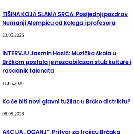
TIŠINA KOJA SLAMA SRCA: Posljednji pozdrav
Nemanji Alempiću od kolega i profesora
23.05.2026
INTERVJU Jasmin Hasić: Muzička škola u
Brčkom postala je nezaobilazan stub kulture i
rasadnik talenata
11.05.2026
Ko će biti novi glavni tužilac u Brčko distriktu?
08.05.2026
AKCIJA „OGANJ“: Pritvor za trojicu Brčaka