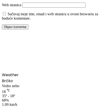
Web stranica
Sačuvaj moje ime, email i web stranicu u ovom browseru za
buduće komentare.
00:00
Weather
Brčko
Vedro nebo
℃
18
35º - 18º
68%
1.09 km/h