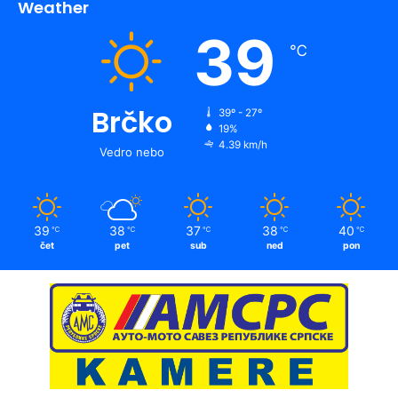
Weather
39
℃
Brčko
39º - 27º
19%
4.39 km/h
Vedro nebo
39
38
37
38
40
℃
℃
℃
℃
℃
čet
pet
sub
ned
pon