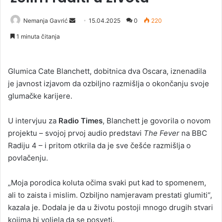
Nemanja Gavrić
S
15.04.2025
0
220
e
1 minuta čitanja
n
d
a
Glumica Cate Blanchett, dobitnica dva Oscara, iznenadila
n
je javnost izjavom da ozbiljno razmišlja o okončanju svoje
e
glumačke karijere.
m
a
U intervjuu za
Radio Times
, Blanchett je govorila o novom
i
projektu – svojoj prvoj audio predstavi
The Fever
na BBC
l
Radiju 4 – i pritom otkrila da je sve češće razmišlja o
povlačenju.
„Moja porodica koluta očima svaki put kad to spomenem,
ali to zaista i mislim. Ozbiljno namjeravam prestati glumiti“,
kazala je. Dodala je da u životu postoji mnogo drugih stvari
kojima bi voljela da se posveti.