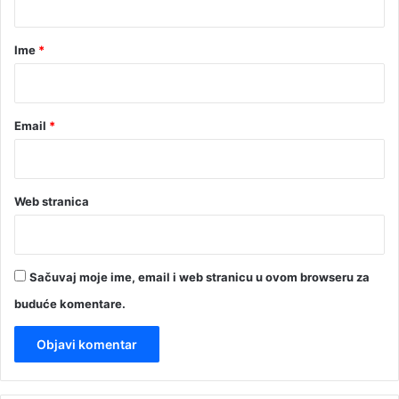
a
r
Ime
*
*
Email
*
Web stranica
Sačuvaj moje ime, email i web stranicu u ovom browseru za
buduće komentare.