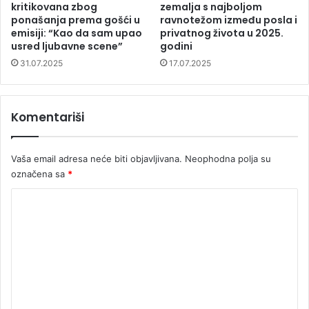
kritikovana zbog
zemalja s najboljom
ponašanja prema gošći u
ravnotežom između posla i
emisiji: “Kao da sam upao
privatnog života u 2025.
usred ljubavne scene”
godini
31.07.2025
17.07.2025
Komentariši
Vaša email adresa neće biti objavljivana.
Neophodna polja su
označena sa
*
K
o
m
e
n
t