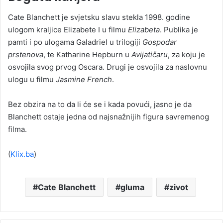
Cate Blanchett je svjetsku slavu stekla 1998. godine
ulogom kraljice Elizabete I u filmu
Elizabeta
. Publika je
pamti i po ulogama Galadriel u trilogiji
Gospodar
prstenova
, te Katharine Hepburn u
Avijatičaru
, za koju je
osvojila svog prvog Oscara. Drugi je osvojila za naslovnu
ulogu u filmu
Jasmine French
.
Bez obzira na to da li će se i kada povući, jasno je da
Blanchett ostaje jedna od najsnažnijih figura savremenog
filma.
(
Klix.ba
)
Cate Blanchett
gluma
zivot