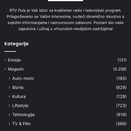
RTV Puls je Vaš izbor za kvalitetan radio i televizijski program.
Prilagođavamo se Vašim interesima, nudeći dinamično iskustvo s
svježim informacijama i raznovrsnom zabavom. Postani dio naše
zajednice i uživaj u vrhunskim medijskim sadržajima!
Kategorije
Emisije
(131)
Magazin
(5.258)
Auto-moto
(185)
Biznis
(829)
Kultura
(128)
Lifestyle
(723)
Tehnologija
(619)
TV & Film
(366)