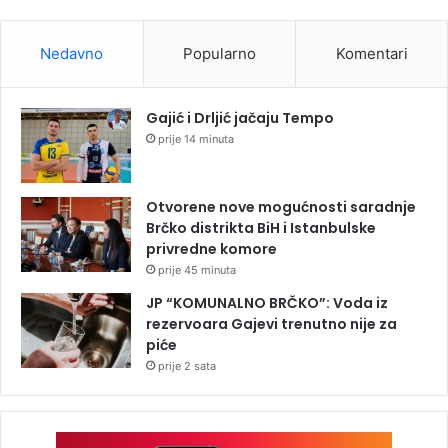
Nedavno
Popularno
Komentari
Gajić i Drljić jačaju Tempo
prije 14 minuta
Otvorene nove mogućnosti saradnje
Brčko distrikta BiH i Istanbulske
privredne komore
prije 45 minuta
JP “KOMUNALNO BRČKO”: Voda iz
rezervoara Gajevi trenutno nije za
piće
prije 2 sata