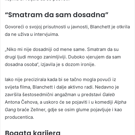
“Smatram da sam dosadna”
Govoreći o svojoj prisutnosti u javnosti, Blanchett je otkrila
da ne uživa u intervjuima.
„Niko mi nije dosadniji od mene same. Smatram da su
drugi ljudi mnogo zanimljiviji. Duboko vjerujem da sam
dosadna osoba“, izjavila je s dozom ironije.
Iako nije precizirala kada bi se tačno mogla povući iz
svijeta filma, Blanchett i dalje aktivno radi. Nedavno je
završila šestosedmični angažman u predstavi
Galeb
Antona Čehova, a uskoro će se pojaviti i u komediji
Alpha
Gang
braće Zellner, gdje se osim glume pojavljuje i kao
producentica.
Bogata karijera