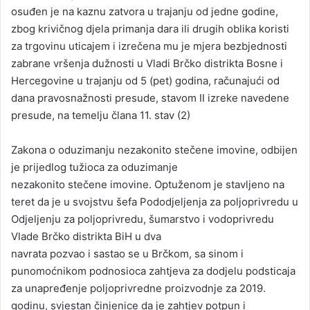
osuđen je na kaznu zatvora u trajanju od jedne godine,
zbog krivičnog djela primanja dara ili drugih oblika koristi
za trgovinu uticajem i izrečena mu je mjera bezbjednosti
zabrane vršenja dužnosti u Vladi Brčko distrikta Bosne i
Hercegovine u trajanju od 5 (pet) godina, računajući od
dana pravosnažnosti presude, stavom II izreke navedene
presude, na temelju člana 11. stav (2)
Zakona o oduzimanju nezakonito stečene imovine, odbijen
je prijedlog tužioca za oduzimanje
nezakonito stečene imovine. Optuženom je stavljeno na
teret da je u svojstvu šefa Pododjeljenja za poljoprivredu u
Odjeljenju za poljoprivredu, šumarstvo i vodoprivredu
Vlade Brčko distrikta BiH u dva
navrata pozvao i sastao se u Brčkom, sa sinom i
punomoćnikom podnosioca zahtjeva za dodjelu podsticaja
za unapređenje poljoprivredne proizvodnje za 2019.
godinu, svjestan činjenice da je zahtjev potpun i