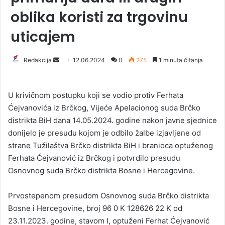
oblika koristi za trgovinu
uticajem
Redakcija
S
12.06.2024
0
275
1 minuta čitanja
e
n
U krivičnom postupku koji se vodio protiv Ferhata
d
Ćejvanovića iz Brčkog, Vijeće Apelacionog suda Brčko
a
distrikta BiH dana 14.05.2024. godine nakon javne sjednice
n
donijelo je presudu kojom je odbilo žalbe izjavljene od
e
strane Tužilaštva Brčko distrikta BiH i branioca optuženog
m
a
Ferhata Ćejvanović iz Brčkog i potvrdilo presudu
i
Osnovnog suda Brčko distrikta Bosne i Hercegovine.
l
Prvostepenom presudom Osnovnog suda Brčko distrikta
Bosne i Hercegovine, broj 96 0 K 128626 22 K od
23.11.2023. godine, stavom I, optuženi Ferhat Ćejvanović