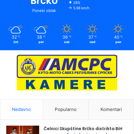
Brčko
28%
5.98 km/h
Poneki oblak
32
38
36
37
40
℃
℃
℃
℃
℃
čet
pet
sub
ned
pon
Nedavno
Popularno
Komentari
Čelnici Skupštine Brčko distrikta BiH