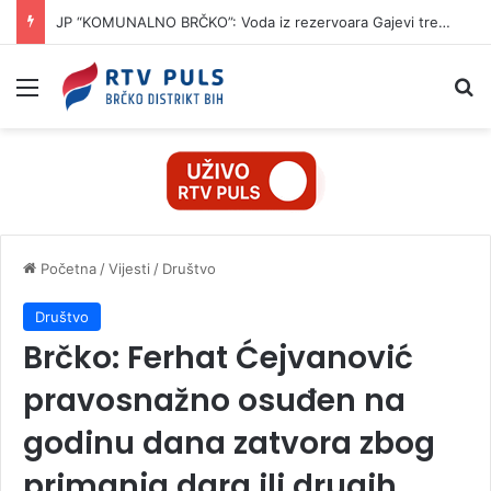
JP “KOMUNALNO BRČKO”: Voda iz rezervoara Gajevi trenutno nije za piće
Izbornik
Pr
Početna
/
Vijesti
/
Društvo
Društvo
Brčko: Ferhat Ćejvanović
pravosnažno osuđen na
godinu dana zatvora zbog
primanja dara ili drugih