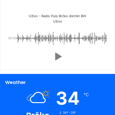
Uživo - Radio Puls Brčko distrikt BiH
Uživo
00:00
Weather
34
℃
34º - 29º