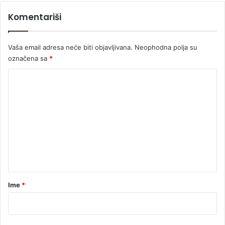
Komentariši
Vaša email adresa neće biti objavljivana.
Neophodna polja su
označena sa
*
K
o
m
e
n
t
a
r
Ime
*
*