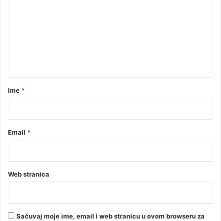
m
e
n
t
a
r
Ime
*
*
Email
*
Web stranica
Sačuvaj moje ime, email i web stranicu u ovom browseru za