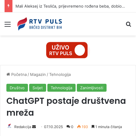
Mali Aleksej iz Teslića, prijevremeno rođena beba, dobio životnu bitku na UKC-u Srpske
Izbornik
Pr
Početna
/
Magazin
/
Tehnologija
Društvo
Svijet
Tehnologija
Zanimljivosti
ChatGPT postaje društvena
mreža
Redakcija
S
07.10.2025
0
193
1 minuta čitanja
e