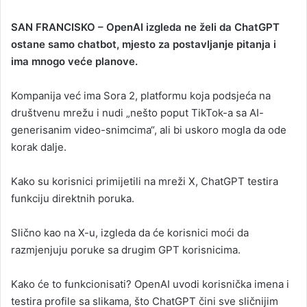
n
SAN FRANCISKO – OpenAI izgleda ne želi da ChatGPT
d
ostane samo chatbot, mjesto za postavljanje pitanja i
a
ima mnogo veće planove.
n
e
Kompanija već ima Sora 2, platformu koja podsjeća na
m
a
društvenu mrežu i nudi „nešto poput TikTok-a sa AI-
i
generisanim video-snimcima“, ali bi uskoro mogla da ode
l
korak dalje.
Kako su korisnici primijetili na mreži X, ChatGPT testira
funkciju direktnih poruka.
Slično kao na X-u, izgleda da će korisnici moći da
razmjenjuju poruke sa drugim GPT korisnicima.
Kako će to funkcionisati? OpenAI uvodi korisnička imena i
testira profile sa slikama, što ChatGPT čini sve sličnijim