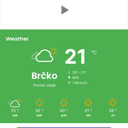
Weather
21
℃
Brčko
35º - 21º
80%
1.98 km/h
Poneki oblak
35
36
40
41
38
℃
℃
℃
℃
℃
sub
ned
pon
uto
sri