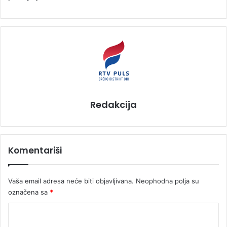
Redakcija
Komentariši
Vaša email adresa neće biti objavljivana.
Neophodna polja su
označena sa
*
K
o