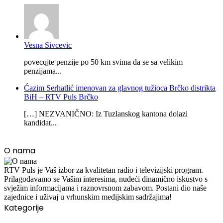
Vesna Sivcevic
povecqjte penzije po 50 km svima da se sa velikim
penzijama...
Ćazim Serhatlić imenovan za glavnog tužioca Brčko distrikta
BiH – RTV Puls Brčko
[…] NEZVANIČNO: Iz Tuzlanskog kantona dolazi
kandidat...
O nama
RTV Puls je Vaš izbor za kvalitetan radio i televizijski program.
Prilagođavamo se Vašim interesima, nudeći dinamično iskustvo s
svježim informacijama i raznovrsnom zabavom. Postani dio naše
zajednice i uživaj u vrhunskim medijskim sadržajima!
Kategorije