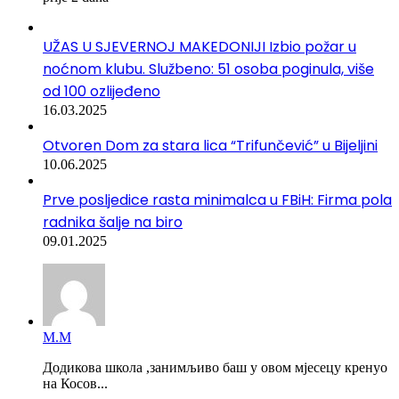
UŽAS U SJEVERNOJ MAKEDONIJI Izbio požar u
noćnom klubu. Službeno: 51 osoba poginula, više
od 100 ozlijeđeno
16.03.2025
Otvoren Dom za stara lica “Trifunčević” u Bijeljini
10.06.2025
Prve posljedice rasta minimalca u FBiH: Firma pola
radnika šalje na biro
09.01.2025
М.М
Додикова школа ,занимљиво баш у овом мјесецу кренуо
на Косов...