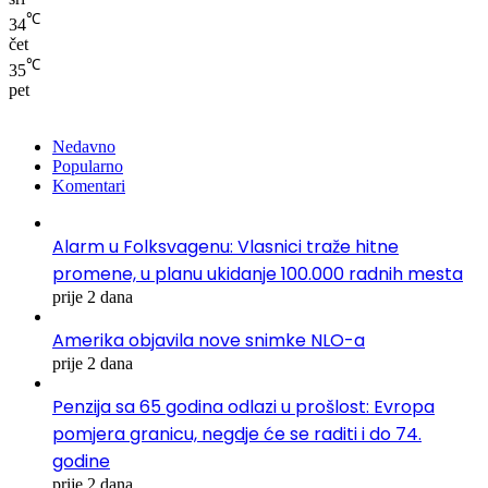
℃
34
čet
℃
35
pet
Nedavno
Popularno
Komentari
Alarm u Folksvagenu: Vlasnici traže hitne
promene, u planu ukidanje 100.000 radnih mesta
prije 2 dana
Amerika objavila nove snimke NLO-a
prije 2 dana
Penzija sa 65 godina odlazi u prošlost: Evropa
pomjera granicu, negdje će se raditi i do 74.
godine
prije 2 dana