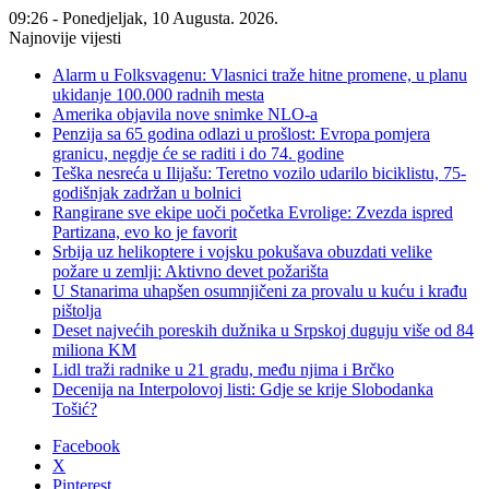
09:26 - Ponedjeljak, 10 Augusta. 2026.
Najnovije vijesti
Alarm u Folksvagenu: Vlasnici traže hitne promene, u planu
ukidanje 100.000 radnih mesta
Amerika objavila nove snimke NLO-a
Penzija sa 65 godina odlazi u prošlost: Evropa pomjera
granicu, negdje će se raditi i do 74. godine
Teška nesreća u Ilijašu: Teretno vozilo udarilo biciklistu, 75-
godišnjak zadržan u bolnici
Rangirane sve ekipe uoči početka Evrolige: Zvezda ispred
Partizana, evo ko je favorit
Srbija uz helikoptere i vojsku pokušava obuzdati velike
požare u zemlji: Aktivno devet požarišta
U Stanarima uhapšen osumnjičeni za provalu u kuću i krađu
pištolja
Deset najvećih poreskih dužnika u Srpskoj duguju više od 84
miliona KM
Lidl traži radnike u 21 gradu, među njima i Brčko
Decenija na Interpolovoj listi: Gdje se krije Slobodanka
Tošić?
Facebook
X
Pinterest