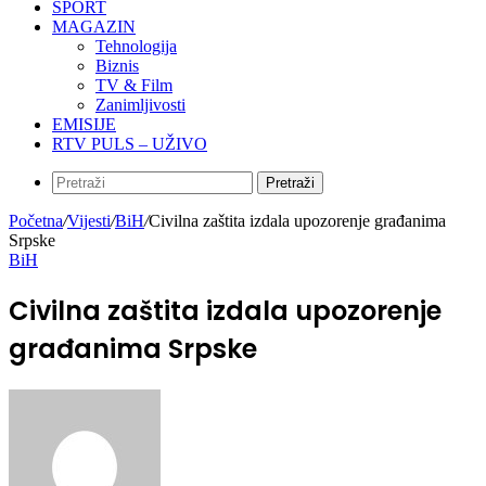
SPORT
MAGAZIN
Tehnologija
Biznis
TV & Film
Zanimljivosti
EMISIJE
RTV PULS – UŽIVO
Pretraži
Početna
/
Vijesti
/
BiH
/
Civilna zaštita izdala upozorenje građanima
Srpske
BiH
Civilna zaštita izdala upozorenje
građanima Srpske