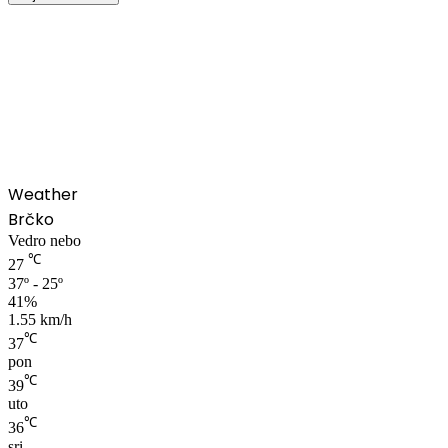
00:00
Weather
Brčko
Vedro nebo
℃
27
37º - 25º
41%
1.55 km/h
℃
37
pon
℃
39
uto
℃
36
sri