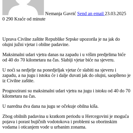
Nemanja Gavrić
Send an email
23.03.2025
0
290
Kraće od minute
Uprava Civilne zaštite Republike Srpske upozorila je na jak do
olujni južni vjetar i obilne padavine.
Maksimalni udari vjetra danas na zapadu i u višim predjelima biće
od 40 do 70 kilometara na čas. Slabiji vjetar biće na sjeveru.
U noći sa nedjelje na ponedjeljak vjetar će slabiti na sjeveru i
zapadu, a na jugu i istoku će i dalje duvati jak do olujni, saopšteno je
iz Civilne zaštite.
Prognozirani su maksimalni udari vjetra na jugu i istoku od 40 do 70
kilometara na čas.
U naredna dva dana na jugu se očekuje obilna kiša.
Zbog obilnih padavina u kratkom periodu u Hercegovini je moguća
pojava i porast bujičnih vodotokova i problemi sa oborinskim
vodama i oticanjem vode u urbanim zonama.