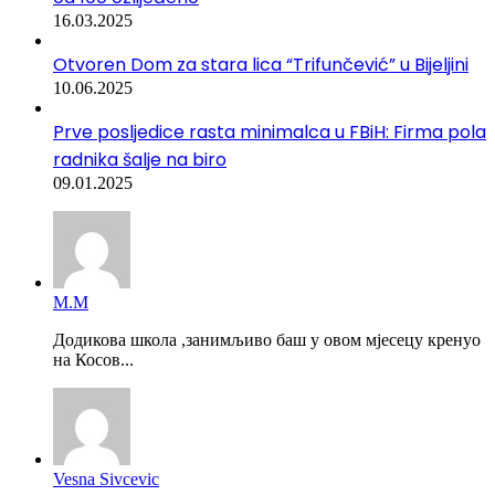
16.03.2025
Otvoren Dom za stara lica “Trifunčević” u Bijeljini
10.06.2025
Prve posljedice rasta minimalca u FBiH: Firma pola
radnika šalje na biro
09.01.2025
М.М
Додикова школа ,занимљиво баш у овом мјесецу кренуо
на Косов...
Vesna Sivcevic