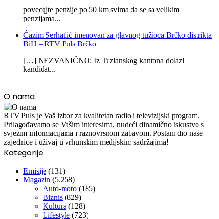
povecqjte penzije po 50 km svima da se sa velikim
penzijama...
Ćazim Serhatlić imenovan za glavnog tužioca Brčko distrikta
BiH – RTV Puls Brčko
[…] NEZVANIČNO: Iz Tuzlanskog kantona dolazi
kandidat...
O nama
RTV Puls je Vaš izbor za kvalitetan radio i televizijski program.
Prilagođavamo se Vašim interesima, nudeći dinamično iskustvo s
svježim informacijama i raznovrsnom zabavom. Postani dio naše
zajednice i uživaj u vrhunskim medijskim sadržajima!
Kategorije
Emisije
(131)
Magazin
(5.258)
Auto-moto
(185)
Biznis
(829)
Kultura
(128)
Lifestyle
(723)