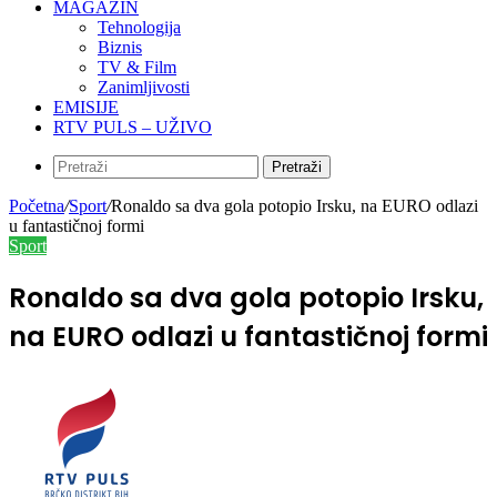
MAGAZIN
Tehnologija
Biznis
TV & Film
Zanimljivosti
EMISIJE
RTV PULS – UŽIVO
Pretraži
Početna
/
Sport
/
Ronaldo sa dva gola potopio Irsku, na EURO odlazi
u fantastičnoj formi
Sport
Ronaldo sa dva gola potopio Irsku,
na EURO odlazi u fantastičnoj formi