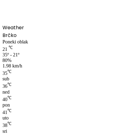
Weather
Brčko
Poneki oblak
℃
21
35º - 21º
80%
1.98 km/h
℃
35
sub
℃
36
ned
℃
40
pon
℃
41
uto
℃
38
sri