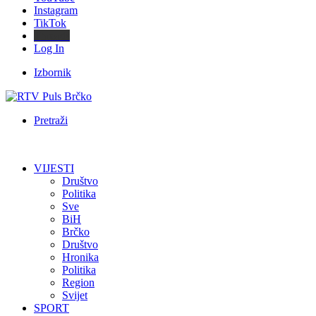
Instagram
TikTok
Threads
Log In
Izbornik
Pretraži
VIJESTI
Društvo
Politika
Sve
BiH
Brčko
Društvo
Hronika
Politika
Region
Svijet
SPORT