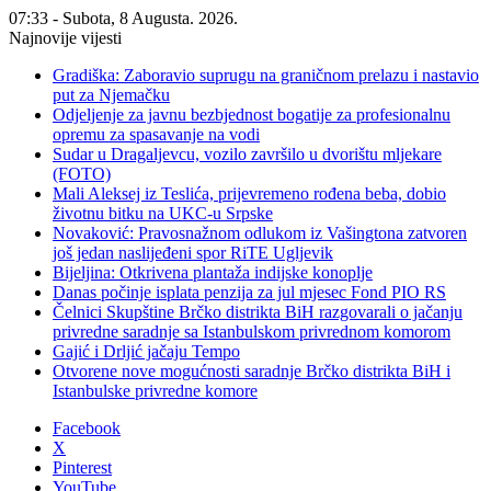
07:33 - Subota, 8 Augusta. 2026.
Najnovije vijesti
Gradiška: Zaboravio suprugu na graničnom prelazu i nastavio
put za Njemačku
Odjeljenje za javnu bezbjednost bogatije za profesionalnu
opremu za spasavanje na vodi
Sudar u Dragaljevcu, vozilo završilo u dvorištu mljekare
(FOTO)
Mali Aleksej iz Teslića, prijevremeno rođena beba, dobio
životnu bitku na UKC-u Srpske
Novaković: Pravosnažnom odlukom iz Vašingtona zatvoren
još jedan naslijeđeni spor RiTE Ugljevik
Bijeljina: Otkrivena plantaža indijske konoplje
Danas počinje isplata penzija za jul mjesec Fond PIO RS
Čelnici Skupštine Brčko distrikta BiH razgovarali o jačanju
privredne saradnje sa Istanbulskom privrednom komorom
Gajić i Drljić jačaju Tempo
Otvorene nove mogućnosti saradnje Brčko distrikta BiH i
Istanbulske privredne komore
Facebook
X
Pinterest
YouTube