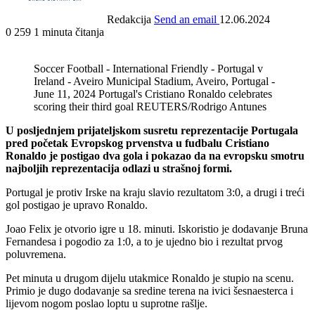
Redakcija
Send an email
12.06.2024
0
259
1 minuta čitanja
Soccer Football - International Friendly - Portugal v
Ireland - Aveiro Municipal Stadium, Aveiro, Portugal -
June 11, 2024 Portugal's Cristiano Ronaldo celebrates
scoring their third goal REUTERS/Rodrigo Antunes
U posljednjem prijateljskom susretu reprezentacije Portugala
pred početak Evropskog prvenstva u fudbalu Cristiano
Ronaldo je postigao dva gola i pokazao da na evropsku smotru
najboljih reprezentacija odlazi u strašnoj formi.
Portugal je protiv Irske na kraju slavio rezultatom 3:0, a drugi i treći
gol postigao je upravo Ronaldo.
Joao Felix je otvorio igre u 18. minuti. Iskoristio je dodavanje Bruna
Fernandesa i pogodio za 1:0, a to je ujedno bio i rezultat prvog
poluvremena.
Pet minuta u drugom dijelu utakmice Ronaldo je stupio na scenu.
Primio je dugo dodavanje sa sredine terena na ivici šesnaesterca i
lijevom nogom poslao loptu u suprotne rašlje.