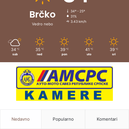
Brčko
34º - 25º
31%
3.43 km/h
Vedro nebo
34
35
39
41
39
℃
℃
℃
℃
℃
sub
ned
pon
uto
sri
Nedavno
Popularno
Komentari