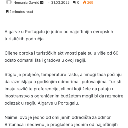
Nemanja Gavrić
S
31.03.2025
0
269
e
2 minutes read
n
d
a
Algarve u Portugalu je jedno od najjeftinijih evropskih
n
turističkih područja.
e
m
Cijene obroka i turističkih aktivnosti pale su u više od 60
a
odsto odmarališta i gradova u ovoj regiji.
i
l
Stiglo je proljeće, temperature rastu, a mnogi tada počinju
da razmišljaju o godišnjim odmorima i putovanjima. Turisti
imaju različite preferencije, ali oni koji žele da putuju u
inostranstvo s ograničenim budžetom mogli bi da razmotre
odlazak u regiju Algarve u Portugalu.
Naime, ovo je jedno od omiljenih odredišta za odmor
Britanaca i nedavno je proglašeno jednim od najjeftinijih