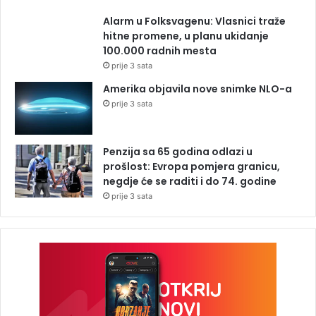
Alarm u Folksvagenu: Vlasnici traže
hitne promene, u planu ukidanje
100.000 radnih mesta
prije 3 sata
Amerika objavila nove snimke NLO-a
prije 3 sata
Penzija sa 65 godina odlazi u
prošlost: Evropa pomjera granicu,
negdje će se raditi i do 74. godine
prije 3 sata