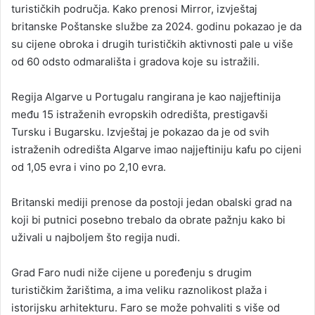
turističkih područja. Kako prenosi Mirror, izvještaj
britanske Poštanske službe za 2024. godinu pokazao je da
su cijene obroka i drugih turističkih aktivnosti pale u više
od 60 odsto odmarališta i gradova koje su istražili.
Regija Algarve u Portugalu rangirana je kao najjeftinija
među 15 istraženih evropskih odredišta, prestigavši
Tursku i Bugarsku. Izvještaj je pokazao da je od svih
istraženih odredišta Algarve imao najjeftiniju kafu po cijeni
od 1,05 evra i vino po 2,10 evra.
Britanski mediji prenose da postoji jedan obalski grad na
koji bi putnici posebno trebalo da obrate pažnju kako bi
uživali u najboljem što regija nudi.
Grad Faro nudi niže cijene u poređenju s drugim
turističkim žarištima, a ima veliku raznolikost plaža i
istorijsku arhitekturu. Faro se može pohvaliti s više od