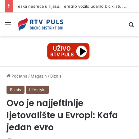
Teška nesreća u Ilijašu: Teretno vozilo udarilo biciklistu, 75-godišnjak zadržan u bolnici
Izbornik
Pr
Početna
/
Magazin
/
Biznis
Biznis
Lifestyle
Ovo je najjeftinije
ljetovalište u Evropi: Kafa
jedan evro