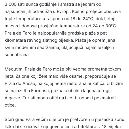
3.000 sati sunca godišnje i smatra se jednim od
najsunčanijih odredišta u Evropi. Kasno proljeće obećava
tople temperature u rasponu od 18 do 24°C, dok ljetnji
mjeseci donose prosječne temperature od 24 do 30°C.
Praia de Faro je najpopularnija gradska plaža s pet
kilometara ravnog zlatnog pijeska. Plaža je opremljena
svim modernim sadržajima, uključujući najam ležaljki i
suncobrana.
Međutim, Praia de Faro može biti veoma prometna tokom
ljeta. Za one koji žele malo više osame, preporučuje se
Praia do Ancão, na kojoj nema restorana ni kafića. U blizini
se nalazi Ria Formosa, poznata obalna laguna u regiji
Algarve. Turisti mogu otići na izlet brodom i posmatrati
ptice.
Stari grad Fara većim dijelom je pretvoren u pješačku zonu
kako bi se očuvale njegove ulice i arhitektura iz 18. vijeka.