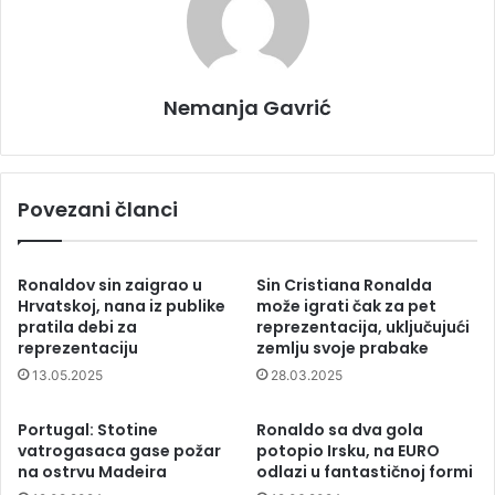
Nemanja Gavrić
Povezani članci
Ronaldov sin zaigrao u
Sin Cristiana Ronalda
Hrvatskoj, nana iz publike
može igrati čak za pet
pratila debi za
reprezentacija, uključujući
reprezentaciju
zemlju svoje prabake
13.05.2025
28.03.2025
Portugal: Stotine
Ronaldo sa dva gola
vatrogasaca gase požar
potopio Irsku, na EURO
na ostrvu Madeira
odlazi u fantastičnoj formi