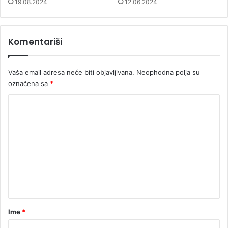
19.08.2024
12.06.2024
Komentariši
Vaša email adresa neće biti objavljivana.
Neophodna polja su
označena sa
*
K
o
m
e
n
t
a
r
Ime
*
*