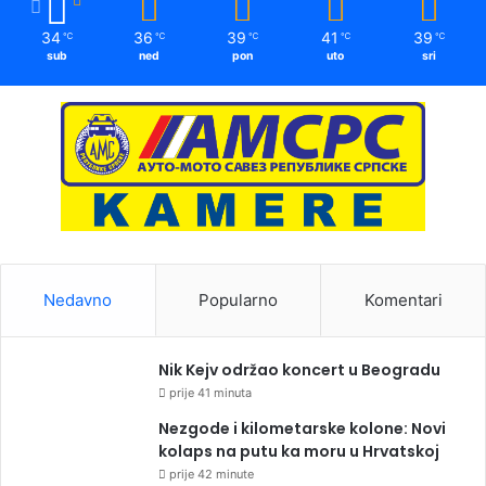
34
36
39
41
39
℃
℃
℃
℃
℃
sub
ned
pon
uto
sri
Nedavno
Popularno
Komentari
Nik Kejv održao koncert u Beogradu
prije 41 minuta
Nezgode i kilometarske kolone: Novi
kolaps na putu ka moru u Hrvatskoj
prije 42 minute