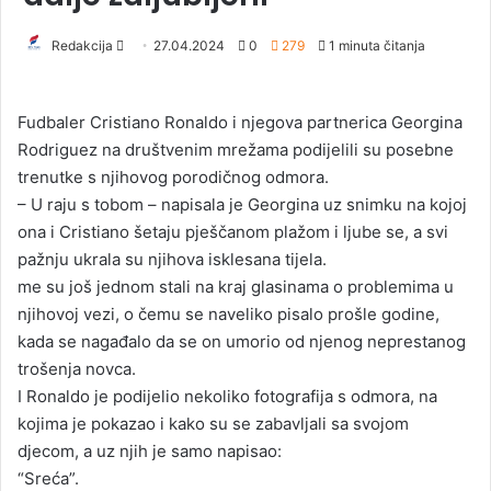
Redakcija
S
27.04.2024
0
279
1 minuta čitanja
e
n
Fudbaler Cristiano Ronaldo i njegova partnerica Georgina
d
Rodriguez na društvenim mrežama podijelili su posebne
a
trenutke s njihovog porodičnog odmora.
n
– U raju s tobom – napisala je Georgina uz snimku na kojoj
e
ona i Cristiano šetaju pješčanom plažom i ljube se, a svi
m
a
pažnju ukrala su njihova isklesana tijela.
i
me su još jednom stali na kraj glasinama o problemima u
l
njihovoj vezi, o čemu se naveliko pisalo prošle godine,
kada se nagađalo da se on umorio od njenog neprestanog
trošenja novca.
I Ronaldo je podijelio nekoliko fotografija s odmora, na
kojima je pokazao i kako su se zabavljali sa svojom
djecom, a uz njih je samo napisao:
“Sreća”.