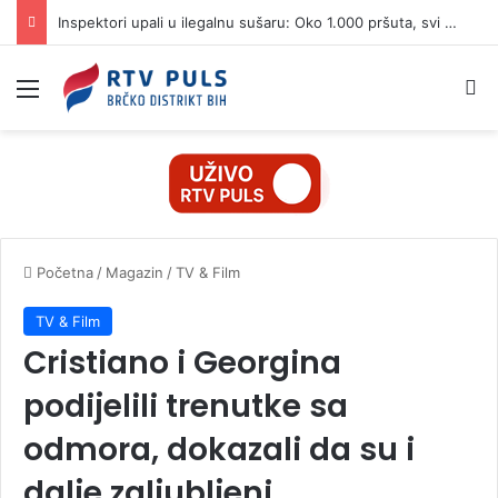
Inspektori upali u ilegalnu sušaru: Oko 1.000 pršuta, svi će biti uništeni
Izbornik
Pr
Početna
/
Magazin
/
TV & Film
TV & Film
Cristiano i Georgina
podijelili trenutke sa
odmora, dokazali da su i
dalje zaljubljeni