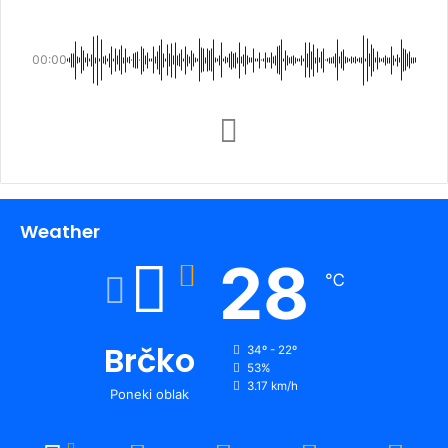
00:00
Weather
28
℃
Brčko
34º - 22º
53%
3.17 km/h
Poneki oblak