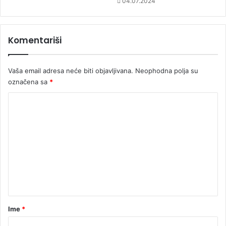
04.07.2024
Komentariši
Vaša email adresa neće biti objavljivana.
Neophodna polja su
označena sa
*
K
o
m
e
n
t
a
r
Ime
*
*