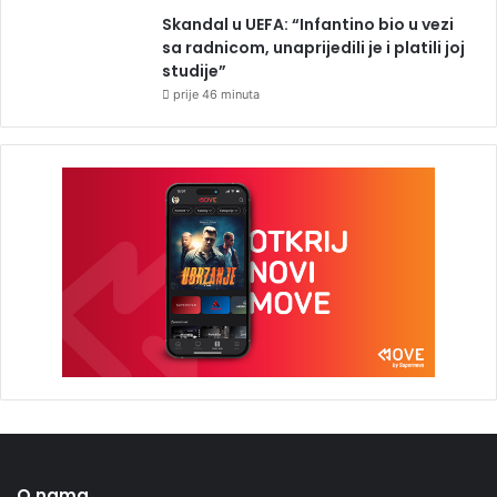
Skandal u UEFA: “Infantino bio u vezi
sa radnicom, unaprijedili je i platili joj
studije”
prije 46 minuta
O nama