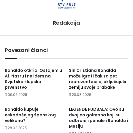
Redakcija
Povezani članci
Ronaldo otkrio: Ostajem u
Sin Cristiana Ronalda
Al-Nasru i ne idem na
može igrati čak za pet
Svjetsko klupsko
reprezentacija, uključujući
prvenstvo
zemlju svoje prabake
09.06.2025
28.03.2025
Ronaldo kupuje
LEGENDE FUDBALA: Ovo su
nekadašnjeg španskog
dvojica golmana koji su
velikana?
odbranili penale i Ronaldu i
Mesiju
28.02.2025