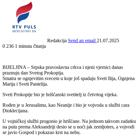
Redakcija
Send an email
21.07.2025
0
236
1 minuta čitanja
BIJELJINA – Srpska pravoslavna crkva i njeni vjernici danas
praznuju dan Svetog Prokopija.
Smatra se ognjevitim svecem u koje još spadaju Sveti Ilija, Ognjena
Marija i Sveti Pantelija.
Sveti Prokopije bio je hrišćanski svetitelj iz četvrtog vijeka.
Rođen je u Jerusalimu, kao Neanije i bio je vojvoda u službi cara
Dioklecijana.
U vojničkoj službi progonio je hrišćane. Na jednom takvom zadatku
na putu prema Aleksandriji desio se u noći jak zemljotres, a vojvodi
se javio Gospod i pokazao krst na nebu.