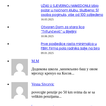
UŽAS U SJEVERNOJ MAKEDONIJI Izbio
požar u noćnom klubu. Službeno: 51
osoba poginula, više od 100 ozlijeđeno
16.03.2025
Otvoren Dom za stara lica
“Trifunčević” u Bijeljini
10.06.2025
Prve posljedice rasta minimalca u
FBiH: Firma pola radnika šalje na biro
09.01.2025
М.М
Додикова школа ,занимљиво баш у овом
мјесецу кренуо на Косов...
Vesna Sivcevic
povecqjte penzije po 50 km svima da se sa
velikim penzijama...