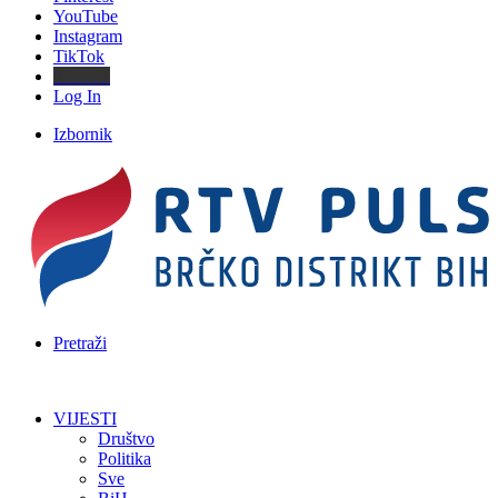
YouTube
Instagram
TikTok
Threads
Log In
Izbornik
Pretraži
VIJESTI
Društvo
Politika
Sve