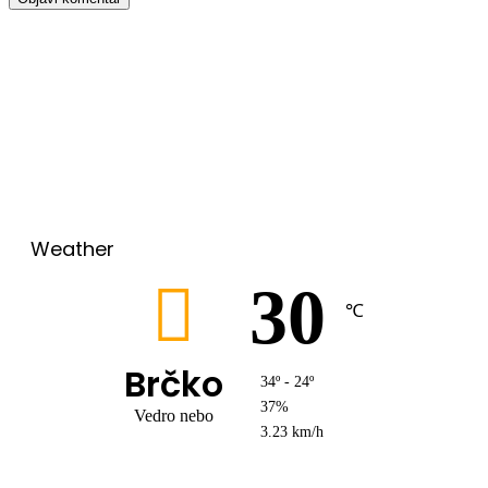
00:00
Weather
30
℃
Brčko
34º - 24º
37%
Vedro nebo
3.23 km/h