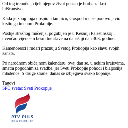
Od tog trenutka, cijeli njegov život postao je borba za krst i
hrišćanstvo.
Kada je zbog toga dospio u tamnicu, Gospod mu se ponovo javio i
krstio ga imenom Prokopije.
Poslije strašnog mučenja, pogubljen je u Kesariji Palestinskoj i
uvenčao vijencem besmrtne slave na današnji dan 303. godine.
Kamenoresci i rudari praznuju Svetog Prokopija kao slavu svojih
zanata.
Po narodnom običajnom kalendaru, ovaj dan se, u nekim krajevima,
smatra pogodnim za svadbe, jer Sveti Prokopije pohodi i blagosilja
mladence. S druge strane, danas se izbjegava svako kopanje.
Tagovi
SPC
svetac
Sveti Prokopije