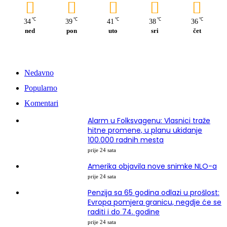
℃
℃
℃
℃
℃
34
39
41
38
36
ned
pon
uto
sri
čet
Nedavno
Popularno
Komentari
Alarm u Folksvagenu: Vlasnici traže
hitne promene, u planu ukidanje
100.000 radnih mesta
prije 24 sata
Amerika objavila nove snimke NLO-a
prije 24 sata
Penzija sa 65 godina odlazi u prošlost:
Evropa pomjera granicu, negdje će se
raditi i do 74. godine
prije 24 sata