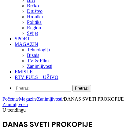
BiH
Brčko
Društvo
Hronika
Politika
Region
Svijet
SPORT
MAGAZIN
Tehnologija
Biznis
TV & Film
Zanimljivosti
EMISIJE
RTV PULS – UŽIVO
Pretraži
Početna
/
Magazin
/
Zanimljivosti
/
DANAS SVETI PROKOPIJE
Zanimljivosti
U trendingu
DANAS SVETI PROKOPIJE