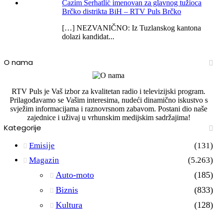
Ćazim Serhatlić imenovan za glavnog tužioca
Brčko distrikta BiH – RTV Puls Brčko
[…] NEZVANIČNO: Iz Tuzlanskog kantona
dolazi kandidat...
O nama
RTV Puls je Vaš izbor za kvalitetan radio i televizijski program.
Prilagođavamo se Vašim interesima, nudeći dinamično iskustvo s
svježim informacijama i raznovrsnom zabavom. Postani dio naše
zajednice i uživaj u vrhunskim medijskim sadržajima!
Kategorije
Emisije
(131)
Magazin
(5.263)
Auto-moto
(185)
Biznis
(833)
Kultura
(128)