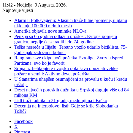
11:42 - Nedjelja, 9 Augusta. 2026.
Najnovije vijesti
Alarm u Folksvagenu: Vlasnici traže hitne promene, u planu
ukidanje 100.000 radnih mesta
Amerika objavila nove snimke NLO-a
Penzija sa 65 godina odlazi u prošlost: Evropa pomjera
granicu, negdje će se raditi i do 74. godine
Teška nesreća u Ilijašu: Teretno vozilo udarilo biciklistu, 75-
godišnjak zadržan u bolnici
Rangirane sve ekipe uoči početka Evrolige: Zvezda ispred
Partizana, evo ko je favorit
Srbija uz helikoptere i vojsku pokušava obuzdati velike
požare u zemlji: Aktivno devet požarišta
U Stanarima uhapšen osumnjičeni za provalu u kuću i krađu
pištolja
Deset najvećih poreskih dužnika u Srpskoj duguju više od 84
miliona KM
Lidl traži radnike u 21 gradu, među njima i Brčko
Decenija na Interpolovoj listi: Gdje se krije Slobodanka
Tošić?
Facebook
X
Pinterest