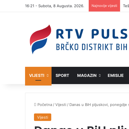
16:21 - Subota, 8 Augusta. 2026.
Najnovije vijesti
VIJESTI
SPORT
MAGAZIN
EMISIJE
Početna
/
Vijesti
/
Danas u BiH pljuskovi, ponegdje s
Vijesti