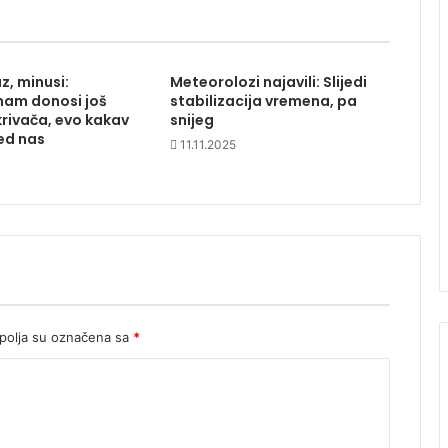
z, minusi:
Meteorolozi najavili: Slijedi
nam donosi još
stabilizacija vremena, pa
krivača, evo kakav
snijeg
red nas
11.11.2025
olja su označena sa
*