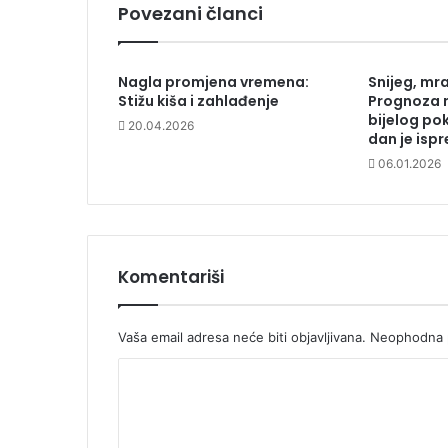
Povezani članci
Nagla promjena vremena:
Snijeg, mra
Stižu kiša i zahlađenje
Prognoza 
bijelog po
20.04.2026
dan je isp
06.01.2026
Komentariši
Vaša email adresa neće biti objavljivana.
Neophodna p
K
o
m