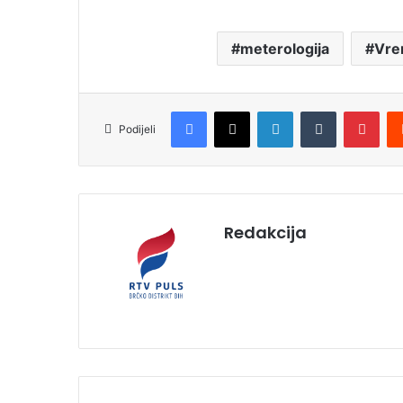
meterologija
Vre
Facebook
X
LinkedIn
Tumblr
Pinterest
Podijeli
Redakcija