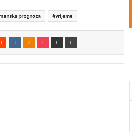
menska prognoza
vrijeme
Reddit
VKontakte
Odnoklassniki
Pocket
Podijeli putem Emaila
Štampaj