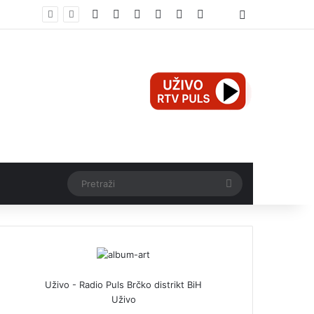
Facebook
X
Pinterest
YouTube
Instagram
TikTok
Threads
Log In
Teška nesreća u Ilijašu: Teretno vozilo udarilo biciklistu, 75-godišnjak zadržan u bolnici
Pretraži
Uživo - Radio Puls Brčko distrikt BiH
Uživo