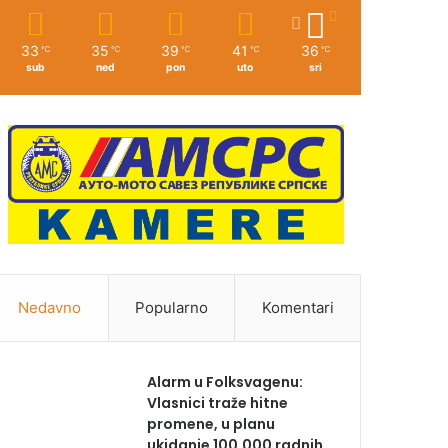
33
35
39
41
36
℃
℃
℃
℃
℃
sub
ned
pon
uto
sri
Nedavno
Popularno
Komentari
Alarm u Folksvagenu:
Vlasnici traže hitne
promene, u planu
ukidanje 100.000 radnih