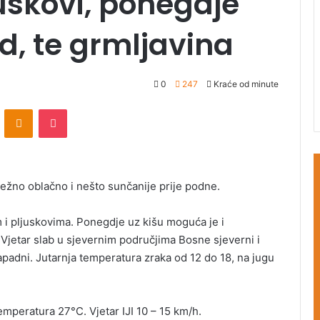
uskovi, ponegdje
d, te grmljavina
0
247
Kraće od minute
ontakte
Odnoklassniki
Pocket
žno oblačno i nešto sunčanije prije podne.
 i pljuskovima. Ponegdje uz kišu moguća je i
 Vjetar slab u sjevernim područjima Bosne sjeverni i
zapadni. Jutarnja temperatura zraka od 12 do 18, na jugu
mperatura 27°C. Vjetar IJI 10 – 15 km/h.