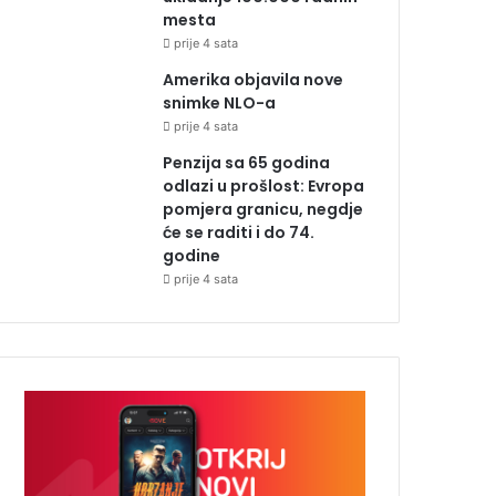
mesta
prije 4 sata
Amerika objavila nove
snimke NLO-a
prije 4 sata
Penzija sa 65 godina
odlazi u prošlost: Evropa
pomjera granicu, negdje
će se raditi i do 74.
godine
prije 4 sata