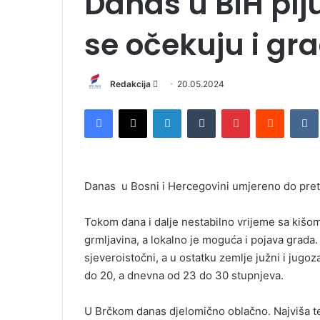
Danas u BiH plj
se očekuju i gra
Redakcija
S
20.05.2024
e
Facebook
X
LinkedIn
Tumblr
Pinterest
Reddit
VK
n
d
a
n
Danas u Bosni i Hercegovini umjereno do prete
e
m
Tokom dana i dalje nestabilno vrijeme sa kišom
a
i
grmljavina, a lokalno je moguća i pojava grada.
l
sjeveroistočni, a u ostatku zemlje južni i jugo
do 20, a dnevna od 23 do 30 stupnjeva.
U Brčkom danas djelomično oblačno. Najviša te