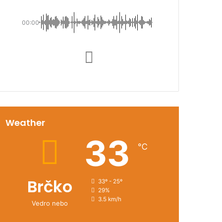
00:00
Weather
33
℃
Brčko
33º - 25º
29%
3.5 km/h
Vedro nebo