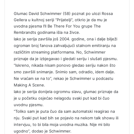
i
l
Glumac David Schwimmer (58) poznat po ulozi Rossa
Gellera u kultnoj seriji “Prijatelji”, otkrio je da mu je
uvodna pjesma I’ll Be There For You grupe The
Rembrandts godinama išla na živce.
Iako je serija završila još 2004. godine, ona i dalje bilježi
ogroman broj fanova zahvaljujući stalnom emitiranju na
različitim streaming platformama. No, Schwimmer
priznaje da je izbjegavao i gledati seriju i slušati pjesmu.
“Iskreno, nikada nisam ponovo gledao seriju nakon što
smo završili snimanje. Snimio sam, odradio, idem dalje.
Ne vraćam se na to”, rekao je Schwimmer u podcastu
Making A Scene.
Iako je serija donijela ogromnu slavu, glumac priznaje da
je u početku osjećao nelagodu svaki put kad bi čuo
uvodnu pjesmu.
“Toliko sam je puta čuo da sam automatski reagirao na
nju. Svaki put kad bih se pojavio na nekom talk showu ili
intervjuu, to bi bila moja uvodna muzika. Nije mi bilo
ugodno”, dodao je Schwimmer.