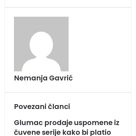
a
i
l
Nemanja Gavrić
Povezani članci
Glumac prodaje uspomene iz
čuvene serije kako bi platio