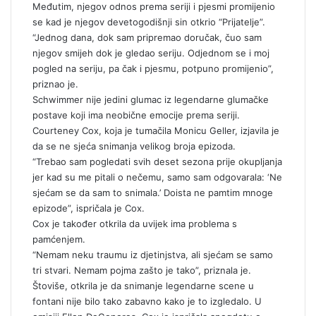
Međutim, njegov odnos prema seriji i pjesmi promijenio
se kad je njegov devetogodišnji sin otkrio “Prijatelje”.
“Jednog dana, dok sam pripremao doručak, čuo sam
njegov smijeh dok je gledao seriju. Odjednom se i moj
pogled na seriju, pa čak i pjesmu, potpuno promijenio”,
priznao je.
Schwimmer nije jedini glumac iz legendarne glumačke
postave koji ima neobične emocije prema seriji.
Courteney Cox, koja je tumačila Monicu Geller, izjavila je
da se ne sjeća snimanja velikog broja epizoda.
“Trebao sam pogledati svih deset sezona prije okupljanja
jer kad su me pitali o nečemu, samo sam odgovarala: ‘Ne
sjećam se da sam to snimala.’ Doista ne pamtim mnoge
epizode”, ispričala je Cox.
Cox je također otkrila da uvijek ima problema s
pamćenjem.
“Nemam neku traumu iz djetinjstva, ali sjećam se samo
tri stvari. Nemam pojma zašto je tako”, priznala je.
Štoviše, otkrila je da snimanje legendarne scene u
fontani nije bilo tako zabavno kako je to izgledalo. U