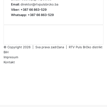
Email:
direktor@rtvpulsbrcko.ba
Viber: +387 66 863-529
Whatsapp: +387 66 863-529
© Copyright 2026 | Sva prava zadržana | RTV Puls Brčko distrikt
BiH
Impresum
Kontakt
Facebook
X
Pinterest
YouTube
Instagram
TikTok
Facebook
X
WhatsApp
Threads
Telegram
Viber
Back