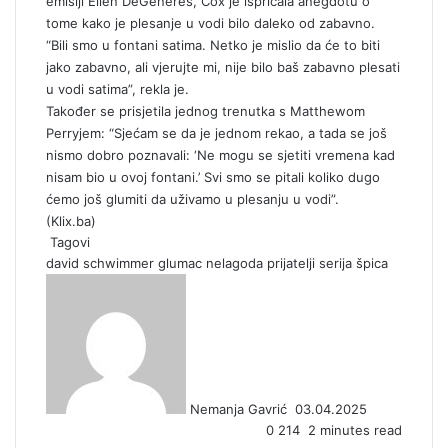
emisiji Ellen DeGeneres, Cox je ispričala anegdotu o
tome kako je plesanje u vodi bilo daleko od zabavno.
“Bili smo u fontani satima. Netko je mislio da će to biti
jako zabavno, ali vjerujte mi, nije bilo baš zabavno plesati
u vodi satima”, rekla je.
Također se prisjetila jednog trenutka s Matthewom
Perryjem: “Sjećam se da je jednom rekao, a tada se još
nismo dobro poznavali: ‘Ne mogu se sjetiti vremena kad
nisam bio u ovoj fontani.’ Svi smo se pitali koliko dugo
ćemo još glumiti da uživamo u plesanju u vodi”.
(
Klix.ba
)
Tagovi
david schwimmer
glumac
nelagoda
prijatelji
serija
špica
S
e
n
d
a
n
Nemanja Gavrić
03.04.2025
e
0
214
2 minutes read
m