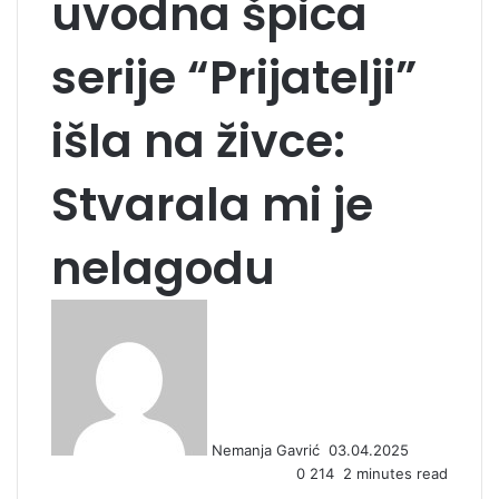
uvodna špica
serije “Prijatelji”
išla na živce:
Stvarala mi je
nelagodu
S
e
n
d
a
n
Nemanja Gavrić
03.04.2025
e
0
214
2 minutes read
m
a