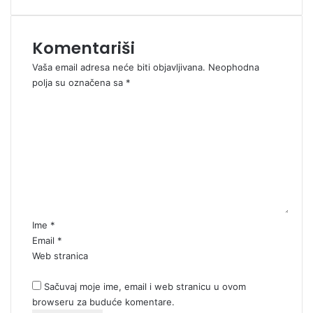
Komentariši
Vaša email adresa neće biti objavljivana.
Neophodna
polja su označena sa
*
K
o
m
e
n
t
a
r
*
Ime
*
Email
*
Web stranica
Sačuvaj moje ime, email i web stranicu u ovom
browseru za buduće komentare.