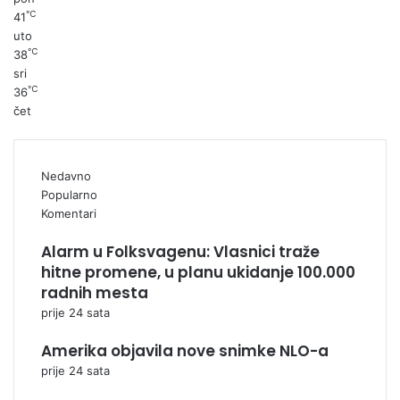
℃
41
uto
℃
38
sri
℃
36
čet
Nedavno
Popularno
Komentari
Alarm u Folksvagenu: Vlasnici traže
hitne promene, u planu ukidanje 100.000
radnih mesta
prije 24 sata
Amerika objavila nove snimke NLO-a
prije 24 sata