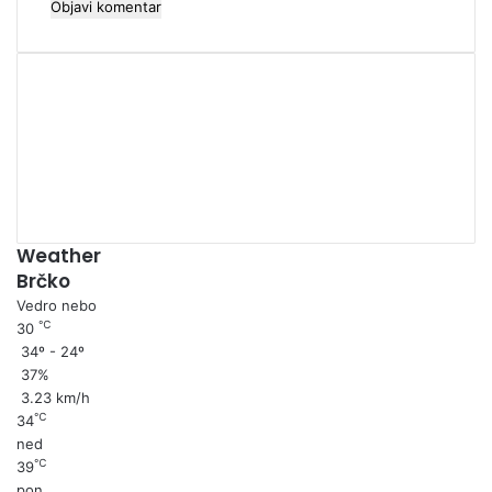
00:00
Weather
Brčko
Vedro nebo
℃
30
34º - 24º
37%
3.23 km/h
℃
34
ned
℃
39
pon