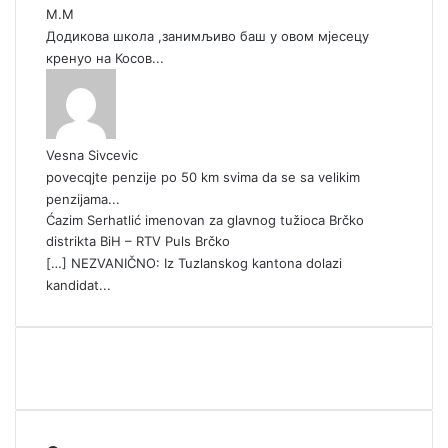
М.М
Додикова школа ,занимљиво баш у овом мјесецу
кренуо на Косов...
Vesna Sivcevic
povecqjte penzije po 50 km svima da se sa velikim
penzijama...
Ćazim Serhatlić imenovan za glavnog tužioca Brčko
distrikta BiH – RTV Puls Brčko
[…] NEZVANIČNO: Iz Tuzlanskog kantona dolazi
kandidat...