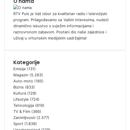
O nama
RTV Puls je Vaš izbor za kvalitetan radio i televizijski
program. Prilagođavamo se Vašim interesima, nudeći
dinamično iskustvo s svježim informacijama i
raznovrsnom zabavom. Postani dio naše zajednice i
uživaj u vrhunskim medijskim sadržajima!
Kategorije
Emisije
(131)
Magazin
(5.263)
Auto-moto
(185)
Biznis
(833)
Kultura
(128)
Lifestyle
(724)
Tehnologija
(619)
TV & Film
(366)
Zanimljivosti
(2.577)
Sport
(1.839)
Uncategorized
(129)