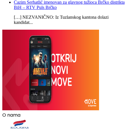
Ćazim Serhatlić imenovan za glavnog tužioca Brčko distrikta
BiH – RTV Puls Brčko
[…] NEZVANIČNO: Iz Tuzlanskog kantona dolazi
kandidat...
O nama