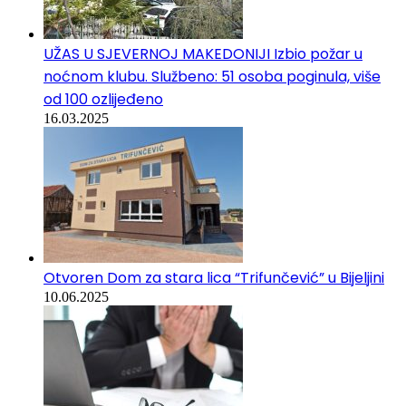
UŽAS U SJEVERNOJ MAKEDONIJI Izbio požar u
noćnom klubu. Službeno: 51 osoba poginula, više
od 100 ozlijeđeno
16.03.2025
Otvoren Dom za stara lica “Trifunčević” u Bijeljini
10.06.2025