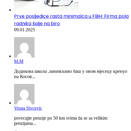
Prve posljedice rasta minimalca u FBiH: Firma pola
radnika šalje na biro
09.01.2025
М.М
Додикова школа ,занимљиво баш у овом мјесецу кренуо
на Косов...
Vesna Sivcevic
povecqjte penzije po 50 km svima da se sa velikim
penzijama...