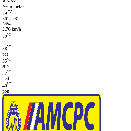
Brčko
Vedro nebo
℃
29
30º - 28º
34%
2.76 km/h
℃
30
čet
℃
38
pet
℃
35
sub
℃
37
ned
℃
40
pon