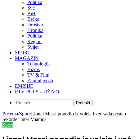
Politika
Sve
BiH
Brčko
Društvo
Hronika
Politika
Region
Svijet
SPORT
MAGAZIN
Tehnologija
Biznis
TV & Film
Zanimljivosti
EMISIJE
RTV PULS – UŽIVO
Pretraži
Početna
/
Sport
/
Lionel Messi pogodio iz voleja i već sada postao
rekorder Inter Miamija
Sport