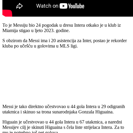
To je Messiju bio 24 pogodak u dresu Intera otkako je u klub iz
Miamija stigao u ljeto 2023. godine.
S obzirom da Messi ima i 20 asistencija za Inter, postao je rekorder
kluba po učešću u golovima u MLS ligi.
Messi je tako direktno učestvovao u 44 gola Intera u 29 odigranih
utakmica i skinuo sa trona sunarodnjaka Gonzala Higuaina.
Higuain je učestvovao u 44 gola Intera u 67 utakmica, a naredni
Messijev cilj je skinuti Higuaina s čela liste strijelaca Intera. Za to
mu je potrebno još pet golova.