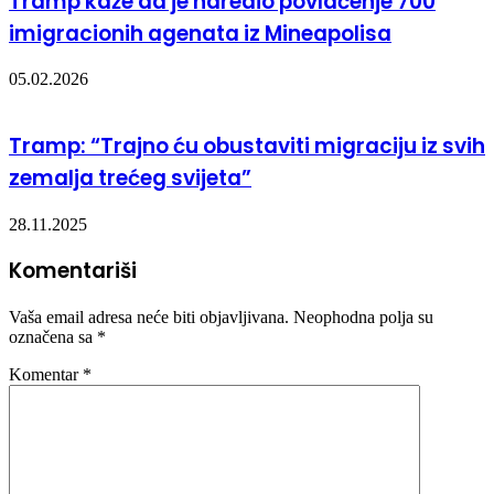
Tramp kaže da je naredio povlačenje 700
imigracionih agenata iz Mineapolisa
05.02.2026
Tramp: “Trajno ću obustaviti migraciju iz svih
zemalja trećeg svijeta”
28.11.2025
Komentariši
Vaša email adresa neće biti objavljivana.
Neophodna polja su
označena sa
*
Komentar
*