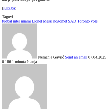
(
Klix.ba
)
Tagovi
fudbal
inter miami
Lionel Messi
nogomet
SAD
Toronto
volej
Nemanja Gavrić
Send an email
07.04.2025
0
186
1 minuta čitanja