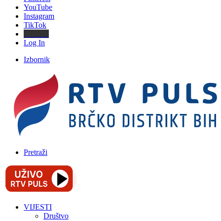
YouTube
Instagram
TikTok
Threads
Log In
Izbornik
Pretraži
VIJESTI
Društvo