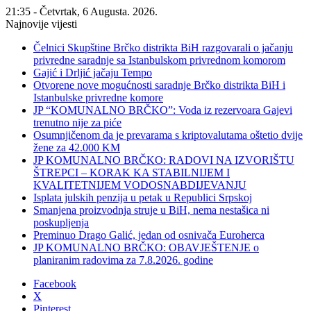
21:35 - Četvrtak, 6 Augusta. 2026.
Najnovije vijesti
Čelnici Skupštine Brčko distrikta BiH razgovarali o jačanju
privredne saradnje sa Istanbulskom privrednom komorom
Gajić i Drljić jačaju Tempo
Otvorene nove mogućnosti saradnje Brčko distrikta BiH i
Istanbulske privredne komore
JP “KOMUNALNO BRČKO”: Voda iz rezervoara Gajevi
trenutno nije za piće
Osumnjičenom da je prevarama s kriptovalutama oštetio dvije
žene za 42.000 KM
JP KOMUNALNO BRČKO: RADOVI NA IZVORIŠTU
ŠTREPCI – KORAK KA STABILNIJEM I
KVALITETNIJEM VODOSNABDIJEVANJU
Isplata julskih penzija u petak u Republici Srpskoj
Smanjena proizvodnja struje u BiH, nema nestašica ni
poskupljenja
Preminuo Drago Galić, jedan od osnivača Euroherca
JP KOMUNALNO BRČKO: OBAVJEŠTENJE o
planiranim radovima za 7.8.2026. godine
Facebook
X
Pinterest