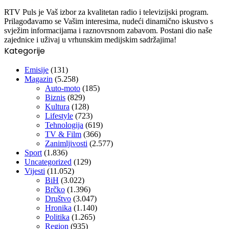
RTV Puls je Vaš izbor za kvalitetan radio i televizijski program.
Prilagođavamo se Vašim interesima, nudeći dinamično iskustvo s
svježim informacijama i raznovrsnom zabavom. Postani dio naše
zajednice i uživaj u vrhunskim medijskim sadržajima!
Kategorije
Emisije
(131)
Magazin
(5.258)
Auto-moto
(185)
Biznis
(829)
Kultura
(128)
Lifestyle
(723)
Tehnologija
(619)
TV & Film
(366)
Zanimljivosti
(2.577)
Sport
(1.836)
Uncategorized
(129)
Vijesti
(11.052)
BiH
(3.022)
Brčko
(1.396)
Društvo
(3.047)
Hronika
(1.140)
Politika
(1.265)
Region
(935)