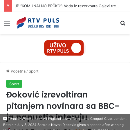
JP “KOMUNALNO BRČKO”: Voda iz rezervoara Gajevi trenutno nije za piće
Izbornik
Pr
Početna
/
Sport
Sport
Đoković izrevoltiran
pitanjem novinara sa BBC-
ja napustio intervju
Tennis - Wimbledon - All England Lawn Tennis and Croquet Club, London,
Britain - July 8, 2024 Serbia's Novak Djokovic gives a speech after winning