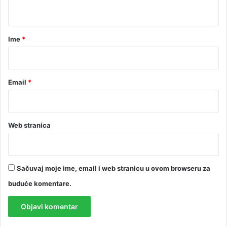
t
a
r
Ime
*
*
Email
*
Web stranica
Sačuvaj moje ime, email i web stranicu u ovom browseru za
buduće komentare.