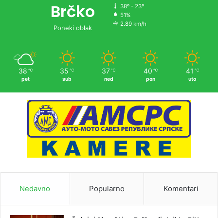
Brčko
38º - 23º
51%
2.89 km/h
Poneki oblak
38
35
37
40
41
℃
℃
℃
℃
℃
pet
sub
ned
pon
uto
Nedavno
Popularno
Komentari