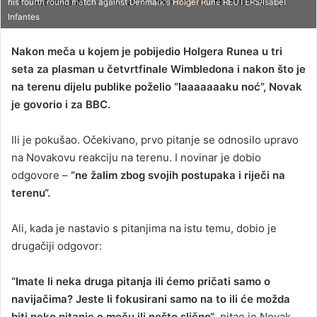
Redakcija
S
10.07.2024
0
318
1 minuta čitanja
his fourth round match against Denmark's Holger Rune REUTERS/Isabel
Infantes
e
n
Nakon meča u kojem je pobijedio Holgera Runea u tri
d
seta za plasman u četvrtfinale Wimbledona i nakon što je
a
na terenu dijelu publike poželio “laaaaaaaku noć”, Novak
n
je govorio i za BBC.
e
m
a
Ili je pokušao. Očekivano, prvo pitanje se odnosilo upravo
i
na Novakovu reakciju na terenu. I novinar je dobio
l
odgovore –
“ne žalim zbog svojih postupaka i riječi na
terenu“.
Ali, kada je nastavio s pitanjima na istu temu, dobio je
drugačiji odgovor:
“Imate li neka druga pitanja ili ćemo pričati samo o
navijačima? Jeste li fokusirani samo na to ili će možda
biti neko pitanje o meču ili nešto slično“
,
pitao je Novak.