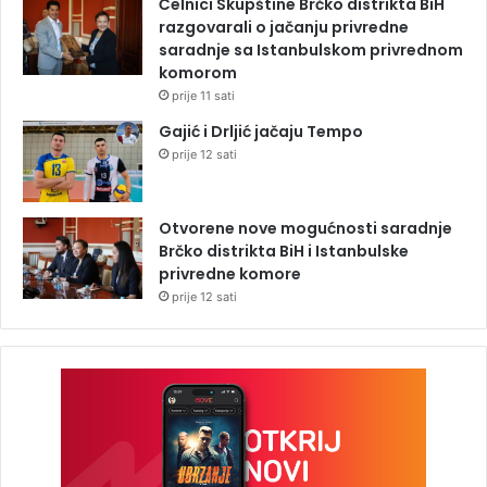
Čelnici Skupštine Brčko distrikta BiH
razgovarali o jačanju privredne
saradnje sa Istanbulskom privrednom
komorom
prije 11 sati
Gajić i Drljić jačaju Tempo
prije 12 sati
Otvorene nove mogućnosti saradnje
Brčko distrikta BiH i Istanbulske
privredne komore
prije 12 sati