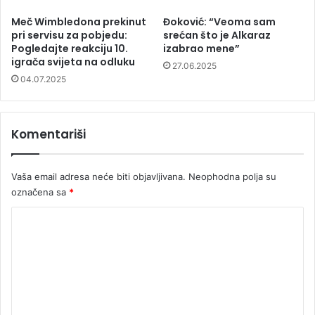
Meč Wimbledona prekinut
Đoković: “Veoma sam
pri servisu za pobjedu:
srećan što je Alkaraz
Pogledajte reakciju 10.
izabrao mene”
igrača svijeta na odluku
27.06.2025
04.07.2025
Komentariši
Vaša email adresa neće biti objavljivana.
Neophodna polja su
označena sa
*
K
o
m
e
n