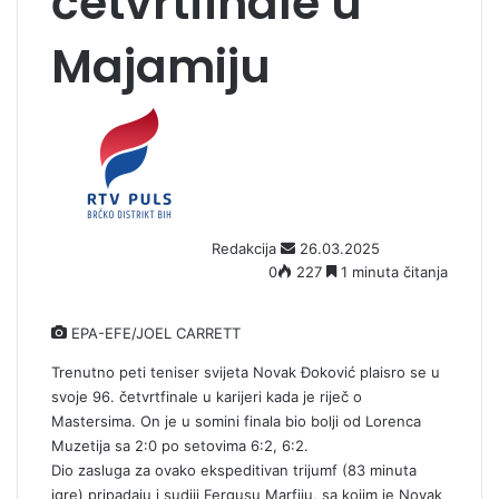
četvrtfinale u
Majamiju
S
e
n
d
a
n
Redakcija
26.03.2025
e
0
227
1 minuta čitanja
m
a
i
EPA-EFE/JOEL CARRETT
l
Trenutno peti teniser svijeta Novak Đoković plaisro se u
svoje 96. četvrtfinale u karijeri kada je riječ o
Mastersima. On je u somini finala bio bolji od Lorenca
Muzetija sa 2:0 po setovima 6:2, 6:2.
Dio zasluga za ovako ekspeditivan trijumf (83 minuta
igre) pripadaju i sudiji Fergusu Marfiju, sa kojim je Novak