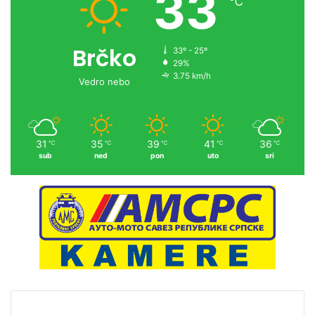
33
℃
Brčko
33º - 25º
29%
3.75 km/h
Vedro nebo
31
35
39
41
36
℃
℃
℃
℃
℃
sub
ned
pon
uto
sri