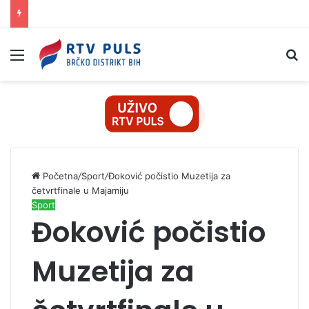
Izbornik
Pr
Početna
/
Sport
/
Đoković počistio Muzetija za
četvrtfinale u Majamiju
Sport
Đoković počistio
Muzetija za