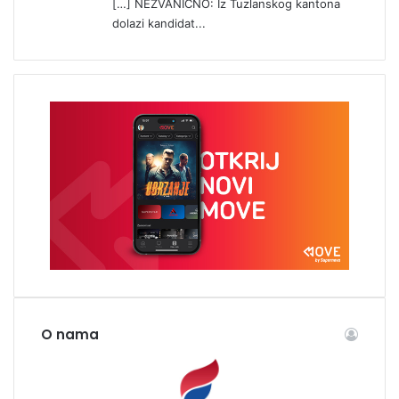
[…] NEZVANIČNO: Iz Tuzlanskog kantona
dolazi kandidat...
O nama