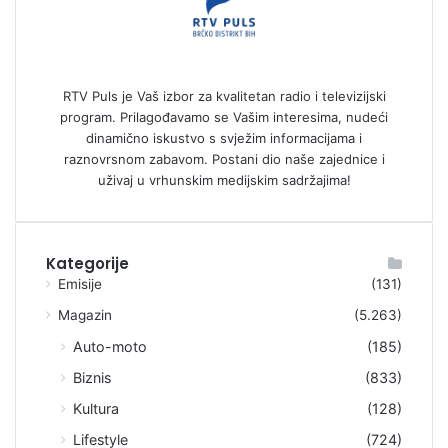
RTV Puls je Vaš izbor za kvalitetan radio i televizijski
program. Prilagođavamo se Vašim interesima, nudeći
dinamično iskustvo s svježim informacijama i
raznovrsnom zabavom. Postani dio naše zajednice i
uživaj u vrhunskim medijskim sadržajima!
Kategorije
Emisije
(131)
Magazin
(5.263)
Auto-moto
(185)
Biznis
(833)
Kultura
(128)
Lifestyle
(724)