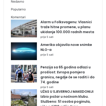
Nedavno
Popularno
Komentari
Alarm u Folksvagenu: Vlasnici
traže hitne promene, u planu
ukidanje 100.000 radnih mesta
prije 5 sati
Amerika objavila nove snimke
NLO-a
prije 5 sati
Penzija sa 65 godina odlazi u
prošlost: Evropa pomjera
granicu, negdje će se raditi i do
74. godine
prije 5 sati
UŽAS U SJEVERNOJ MAKEDONIJI
Izbio požar u noćnom klubu.
Službeno: 51 osoba poginula,