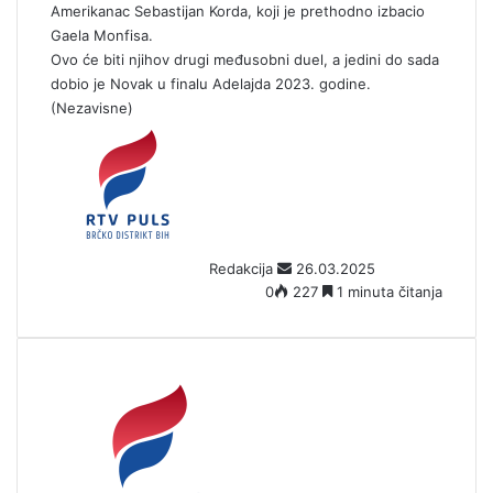
Amerikanac Sebastijan Korda, koji je prethodno izbacio
Gaela Monfisa.
Ovo će biti njihov drugi međusobni duel, a jedini do sada
dobio je Novak u finalu Adelajda 2023. godine.
(Nezavisne)
S
e
n
d
a
n
Redakcija
26.03.2025
e
0
227
1 minuta čitanja
m
a
i
l