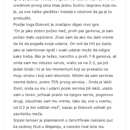
sredinom prvog seta imao jednu žustru raspravu koja mu
je, sa ove tačke gledišta i trebala s obzirom da ga je to
probudilo.
Poslije toga Đoković je značajno digao nivo igre.
“On je jako dobro počeo meč, prvih par gemova, ja sam
počeo malo usporeno. Znao sam da ako mu dam vreme
da će da pogađa svoje udarce. On voli da trči po lopte,
jako je talentovan igrač i svaki udarac može da odigra
kako treba. Bilo je teško, naročito u prvih 7-8 gemova, ali
onda sam mu oduzeo servis, vraito se na 2-2, pa još
jedan brejk i to je bio momentum koji se prebacio na
moju stranu i koji sam iskoristio. Mislim da sam servirao
veoma dobro, preko 70% prvog servisa… Onda je lakši
život, onda su mu i udarci posle servisa bili lakši, ulazio
sam u teren, pritisak pravio na njegov servis, pogotovo
drugi, oduzimao sam mu vreme, tako da, sve u svemu,
od 0:2 je bio odličan meč”, kazao je Đoković odmah po
završetku meča.
Srpski teniser je plasmanom u četvrtfinale nastavio put
ka sedmoj tituli u Majamiju, a naredni rival biće mu