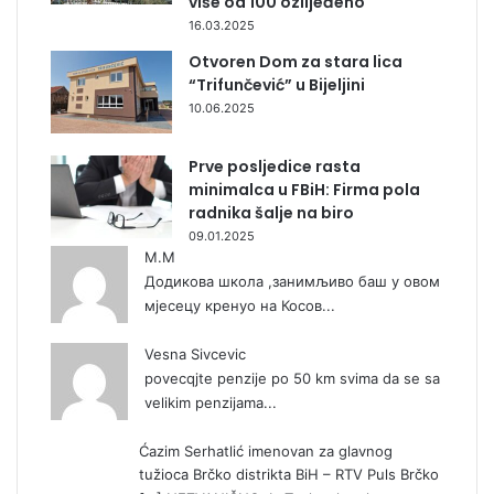
više od 100 ozlijeđeno
16.03.2025
Otvoren Dom za stara lica
“Trifunčević” u Bijeljini
10.06.2025
Prve posljedice rasta
minimalca u FBiH: Firma pola
radnika šalje na biro
09.01.2025
М.М
Додикова школа ,занимљиво баш у овом
мјесецу кренуо на Косов...
Vesna Sivcevic
povecqjte penzije po 50 km svima da se sa
velikim penzijama...
Ćazim Serhatlić imenovan za glavnog
tužioca Brčko distrikta BiH – RTV Puls Brčko