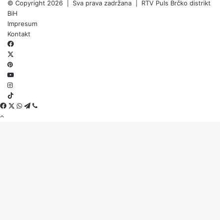
© Copyright 2026 | Sva prava zadržana | RTV Puls Brčko distrikt
BiH
Impresum
Kontakt
Facebook
X
Pinterest
YouTube
Instagram
TikTok
Threads
Facebook
X
WhatsApp
Telegram
Viber
Back
to
top
button