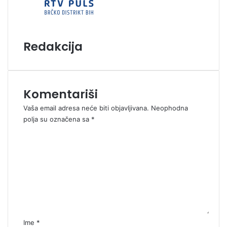
Redakcija
Komentariši
Vaša email adresa neće biti objavljivana.
Neophodna
polja su označena sa
*
K
o
m
e
n
t
a
r
*
Ime
*