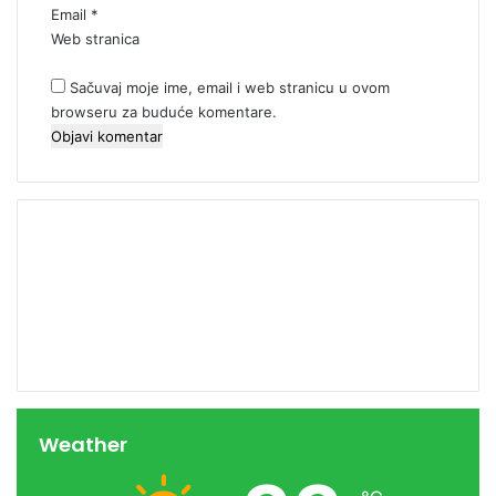
Email
*
Web stranica
Sačuvaj moje ime, email i web stranicu u ovom
browseru za buduće komentare.
00:00
Weather