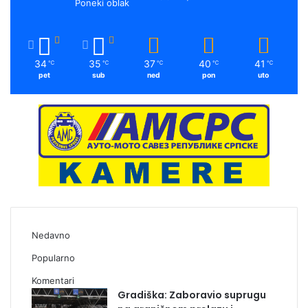
Poneki oblak
34
35
37
40
41
℃
℃
℃
℃
℃
pet
sub
ned
pon
uto
Nedavno
Popularno
Komentari
Gradiška: Zaboravio suprugu