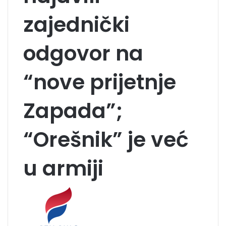
zajednički
odgovor na
“nove prijetnje
Zapada”;
“Orešnik” je već
u armiji
S
e
n
d