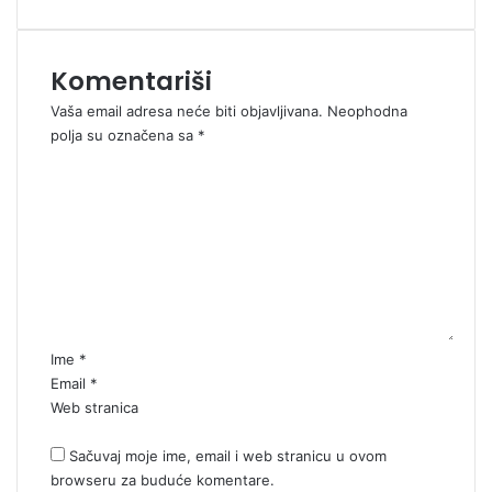
Komentariši
Vaša email adresa neće biti objavljivana.
Neophodna
polja su označena sa
*
K
o
m
e
n
t
a
r
*
Ime
*
Email
*
Web stranica
Sačuvaj moje ime, email i web stranicu u ovom
browseru za buduće komentare.