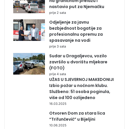
na graničnom prelazu i
nastavio put za Njemačku
prije 2 sata
Odjeljenje za javnu
bezbjednost bogatije za
profesionalnu opremu za
spasavanje na vodi
prije 3 sata
Sudar u Dragaljevcu, vozilo
završilo u dvorištu mljekare
(FOTO)
prije 4 sata
UŽAS U SJEVERNOJ MAKEDONIJI
Izbio požar u noćnom klubu.
Službeno: 51 osoba poginula,
više od 100 ozlijeđeno
16.03.2025
Otvoren Dom za stara lica
“Trifunčević” u Bijeljini
10.06.2025