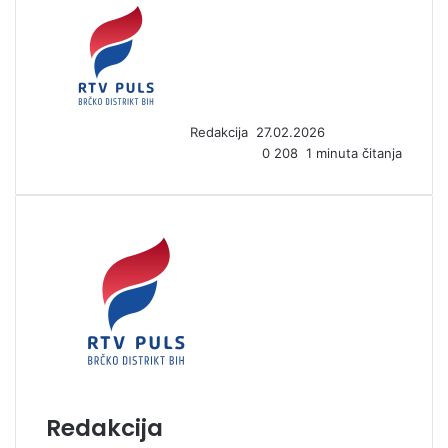
S
e
n
d
a
n
Redakcija
27.02.2026
e
0
208
1 minuta čitanja
m
a
i
l
Redakcija