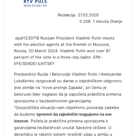
a
n
Redakcija
27.02.2026
e
0
208
1 minuta čitanja
m
a
i
epa11230718 Russian President Vladimir Putin meets
l
with his election agents at the Kremlin in Moscow,
Russia, 20 March 2024. Vladimir Putin won over 87
percent of the vote in a three-day ballot. EPA-
EFE/SERGEI ILNITSKY
Predsednici Rusije i Belorusije Vladimir Putin i Aleksandar
Lukašenko razgovarali su danas o zajedničkom odgovoru
dve zemlje na “nove pretnje Zapada”, pri čemu je
beloruski lider naglasio da je započeta praktična primena
sporazuma o bezbednosnim garancijama.
“Geopolitička situacija nam objektivno postavlja zadatke
da budemo
spremni
da zajednički reagujemo na sve
izazove
. Počela je praktična primena sporazuma o
garancijama bezbednosti unutar Savezne države. U
decembru je raketni sistem ‘orešnik’ ušao u armiju u