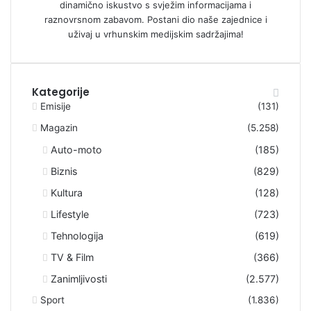
dinamično iskustvo s svježim informacijama i
raznovrsnom zabavom. Postani dio naše zajednice i
uživaj u vrhunskim medijskim sadržajima!
Kategorije
Emisije
(131)
Magazin
(5.258)
Auto-moto
(185)
Biznis
(829)
Kultura
(128)
Lifestyle
(723)
Tehnologija
(619)
TV & Film
(366)
Zanimljivosti
(2.577)
Sport
(1.836)