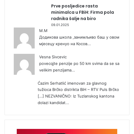
Prve posljedice rasta
minimalca u FBiH: Firma pola
radnika šalje na biro
09.01.2025
М.М
Додикова школа ,занимљиво баш у овом
мјесецу кренуо на Косов...
Vesna Sivcevic
povecqjte penzije po 50 km svima da se sa
velikim penzijama...
Ćazim Serhatlić imenovan za glavnog
tužioca Brčko distrikta BiH – RTV Puls Brčko
[…] NEZVANIČNO: Iz Tuzlanskog kantona
dolazi kandidat...