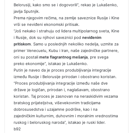
Belorusiji, kako smo se i dogovorili”, rekao je Lukašenko,
javlja Sputnjik.
Prema njegovim rečima, na zemlje saveznice Rusije i Kine
vrši se neviđeni ekonomski pritisak.
“Još nekako i strahuju od lidera multipolarnog sveta, Kine
i Rusije, dok su njihovi saveznici pod
neviđenim
pritiskom
. Samo u poslednjih nekoliko nedelja, uzmite za
primer Venecuelu, Kubu i Iran, naše zajedničke partnere,
oni su postali
mete flagrantnog mešanja
, pre svega
preko ekonomije”, istakao je Lukašenko.
Putin je naveo da je proces produbljivanja integracije
između Rusije i Belorusije prirodan i obostrano koristan.
“Proces produbljivanja integracije između naše dve
države je logičan, prirodan i, naglašavam, obostrano
koristan. Taj proces je zasnovan na neraskidivim vezama
bratskog prijateljstva, viševekovnim tradicijama
dobrosusedstva i uzajamne podrške, kao i na
zajedničkim kulturnim, duhovnim i moralnim vrednostima
ruskog i beloruskog naroda”, istakao je ruski lider.
b92