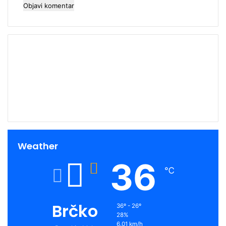
00:00
Weather
36
℃
Brčko
36º - 26º
28%
6.01 km/h