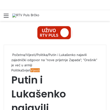
Izbornik
Pr
Početna
/
Vijesti
/
Politika
/
Putin i Lukašenko najavili
zajednički odgovor na “nove prijetnje Zapada”; “Orešnik”
je već u armiji
Politika
Svijet
Vijesti
Putin i
Lukašenko
najavili