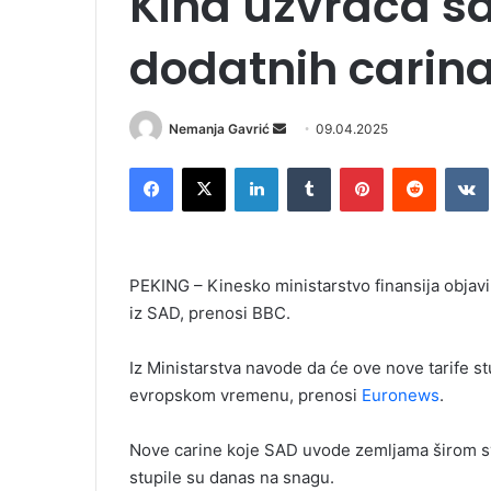
Kina uzvraća sa
dodatnih carin
Nemanja Gavrić
S
09.04.2025
e
Facebook
X
LinkedIn
Tumblr
Pinterest
Reddit
VK
n
d
a
n
PEKING – Kinesko ministarstvo finansija objav
e
iz SAD, prenosi BBC.
m
a
i
Iz Ministarstva navode da će ove nove tarife st
l
evropskom vremenu, prenosi
Euronews
.
Nove carine koje SAD uvode zemljama širom svi
stupile su danas na snagu.