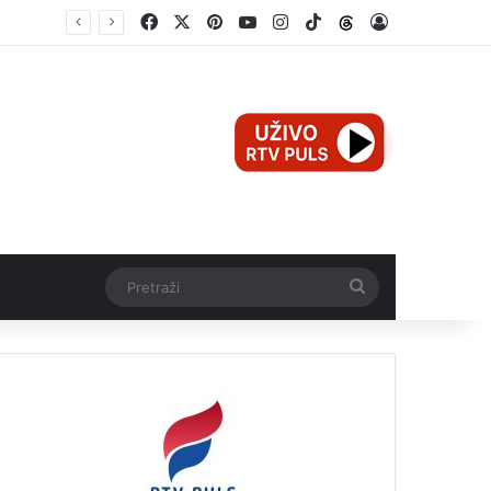
Facebook
X
Pinterest
YouTube
Instagram
TikTok
Threads
Log In
Teška nesreća u Ilijašu: Teretno vozilo udarilo biciklistu, 75-godišnjak zadržan u bolnici
Pretraži