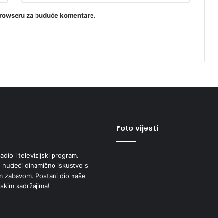
browseru za buduće komentare.
Foto vijesti
adio i televizijski program.
 nudeći dinamično iskustvo s
om zabavom. Postani dio naše
jskim sadržajima!