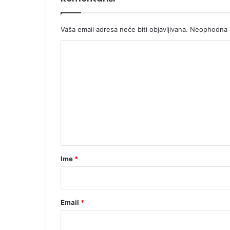
Vaša email adresa neće biti objavljivana.
Neophodna p
K
o
m
e
n
t
a
r
Ime
*
*
Email
*