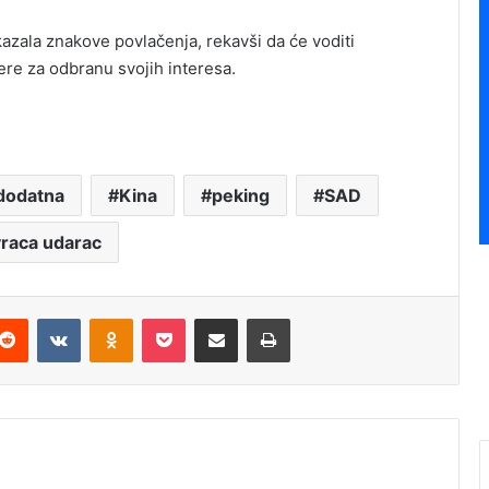
azala znakove povlačenja, rekavši da će voditi
mjere za odbranu svojih interesa.
dodatna
Kina
peking
SAD
raca udarac
Reddit
VKontakte
Odnoklassniki
Pocket
Podijeli putem Emaila
Štampaj