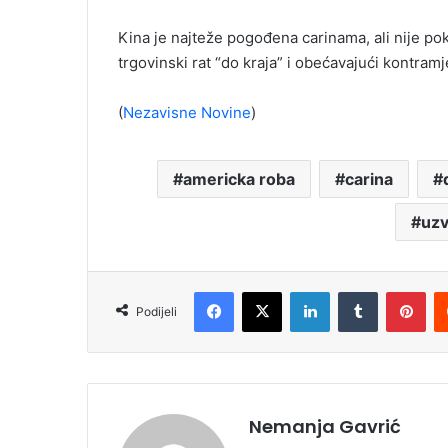
Kina je najteže pogođena carinama, ali nije pok
trgovinski rat “do kraja” i obećavajući kontra
(
Nezavisne Novine
)
americka roba
carina
uzv
Facebook
X
LinkedIn
Tumblr
Pinterest
Podijeli
Nemanja Gavrić