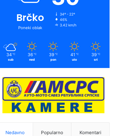
Brčko
34º - 22º
46%
3.42 km/h
Poneki oblak
34
36
39
41
39
℃
℃
℃
℃
℃
sub
ned
pon
uto
sri
Nedavno
Popularno
Komentari