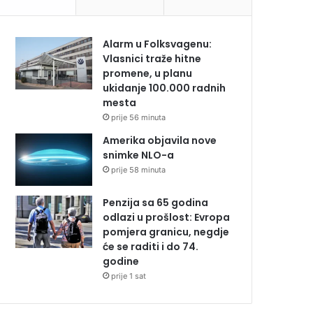
Alarm u Folksvagenu:
Vlasnici traže hitne
promene, u planu
ukidanje 100.000 radnih
mesta
prije 56 minuta
Amerika objavila nove
snimke NLO-a
prije 58 minuta
Penzija sa 65 godina
odlazi u prošlost: Evropa
pomjera granicu, negdje
će se raditi i do 74.
godine
prije 1 sat