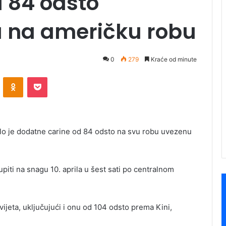
 84 odsto
a na američku robu
0
279
Kraće od minute
ontakte
Odnoklassniki
Pocket
ilo je dodatne carine od 84 odsto na svu robu uvezenu
upiti na snagu 10. aprila u šest sati po centralnom
jeta, uključujući i onu od 104 odsto prema Kini,