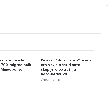
 da je naredio
Kineska “zlatna koka”: Meso
 700 imigracionih
crnih svinja četiri puta
 Mineapolisa
skuplje, a potražnja
nezaustavljiva
05.02.2026