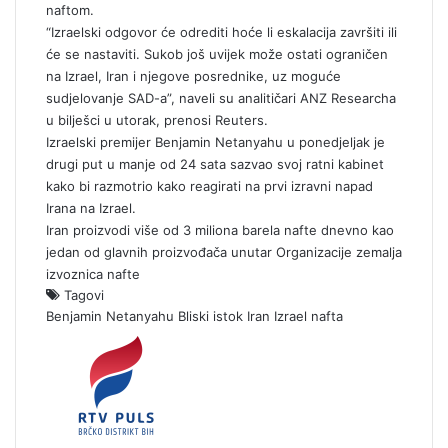
naftom.
“Izraelski odgovor će odrediti hoće li eskalacija završiti ili
će se nastaviti. Sukob još uvijek može ostati ograničen
na Izrael, Iran i njegove posrednike, uz moguće
sudjelovanje SAD-a”, naveli su analitičari ANZ Researcha
u bilješci u utorak, prenosi Reuters.
Izraelski premijer Benjamin Netanyahu u ponedjeljak je
drugi put u manje od 24 sata sazvao svoj ratni kabinet
kako bi razmotrio kako reagirati na prvi izravni napad
Irana na Izrael.
Iran proizvodi više od 3 miliona barela nafte dnevno kao
jedan od glavnih proizvođača unutar Organizacije zemalja
izvoznica nafte
Tagovi
Benjamin Netanyahu
Bliski istok
Iran
Izrael
nafta
S
e
n
d
a
n