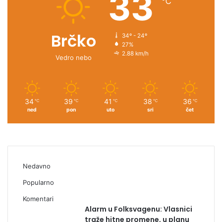
33
℃
Brčko
34º - 24º
27%
2.88 km/h
Vedro nebo
34
39
41
38
36
℃
℃
℃
℃
℃
ned
pon
uto
sri
čet
Nedavno
Popularno
Komentari
Alarm u Folksvagenu: Vlasnici
traže hitne promene, u planu