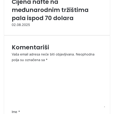
Cijena nafte na
međunarodnim tržištima
pala ispod 70 dolara
02.08.2025
Komentariši
Vaša email adresa neće biti objavljivana.
Neophodna
polja su označena sa
*
K
o
m
e
n
t
a
r
*
Ime
*