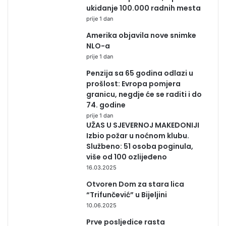
ukidanje 100.000 radnih mesta
prije 1 dan
Amerika objavila nove snimke
NLO-a
prije 1 dan
Penzija sa 65 godina odlazi u
prošlost: Evropa pomjera
granicu, negdje će se raditi i do
74. godine
prije 1 dan
UŽAS U SJEVERNOJ MAKEDONIJI
Izbio požar u noćnom klubu.
Službeno: 51 osoba poginula,
više od 100 ozlijeđeno
16.03.2025
Otvoren Dom za stara lica
“Trifunčević” u Bijeljini
10.06.2025
Prve posljedice rasta