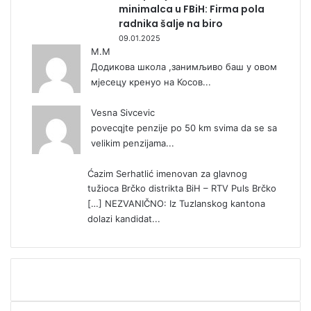
minimalca u FBiH: Firma pola
radnika šalje na biro
09.01.2025
М.М
Додикова школа ,занимљиво баш у овом
мјесецу кренуо на Косов...
Vesna Sivcevic
povecqjte penzije po 50 km svima da se sa
velikim penzijama...
Ćazim Serhatlić imenovan za glavnog
tužioca Brčko distrikta BiH – RTV Puls Brčko
[…] NEZVANIČNO: Iz Tuzlanskog kantona
dolazi kandidat...