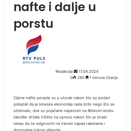
nafte i dalje u
porstu
S
e
n
d
a
n
Redakcija
17.04.2024
e
0
285
1 minuta čitanja
m
a
i
l
Cijene nafte porasle su u utorak nakon što su podaci
pokazali da je kineska ekonomija rasla brže nego što se
očekivalo, dok su pojačane napetosti na Bliskom istoku
također držale tržište na oprezu nakon što je Izrael
rekao da će odgovoriti na iranski napad raketama i
dronovima tokom vikenda.