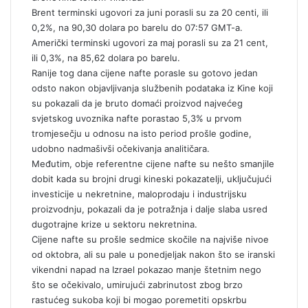
Brent terminski ugovori za juni porasli su za 20 centi, ili
0,2%, na 90,30 dolara po barelu do 07:57 GMT-a.
Američki terminski ugovori za maj porasli su za 21 cent,
ili 0,3%, na 85,62 dolara po barelu.
Ranije tog dana cijene nafte porasle su gotovo jedan
odsto nakon objavljivanja službenih podataka iz Kine koji
su pokazali da je bruto domaći proizvod najvećeg
svjetskog uvoznika nafte porastao 5,3% u prvom
tromjesečju u odnosu na isto period prošle godine,
udobno nadmašivši očekivanja analitičara.
Međutim, obje referentne cijene nafte su nešto smanjile
dobit kada su brojni drugi kineski pokazatelji, uključujući
investicije u nekretnine, maloprodaju i industrijsku
proizvodnju, pokazali da je potražnja i dalje slaba usred
dugotrajne krize u sektoru nekretnina.
Cijene nafte su prošle sedmice skočile na najviše nivoe
od oktobra, ali su pale u ponedjeljak nakon što se iranski
vikendni napad na Izrael pokazao manje štetnim nego
što se očekivalo, umirujući zabrinutost zbog brzo
rastućeg sukoba koji bi mogao poremetiti opskrbu