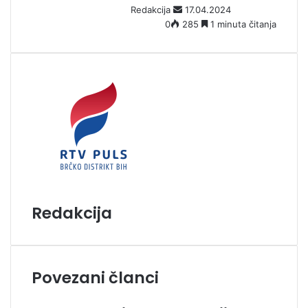
Redakcija
17.04.2024
e
0
285
1 minuta čitanja
m
a
i
l
Redakcija
Povezani članci