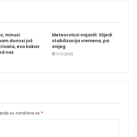
z, minusi:
Meteorolozi najavili: Slijedi
nam donosi još
stabilizacija vremena, pa
krivača, evo kakav
snijeg
red nas
11.11.2025
olja su označena sa
*