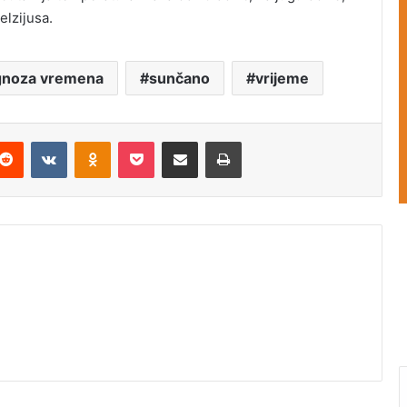
elzijusa.
gnoza vremena
sunčano
vrijeme
Reddit
VKontakte
Odnoklassniki
Pocket
Podijeli putem Emaila
Štampaj