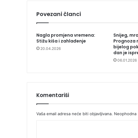
Povezani članci
Nagla promjena vremena:
Snijeg, mra
Stižu kiša i zahlađenje
Prognoza 
bijelog po
20.04.2026
dan je isp
06.01.2026
Komentariši
Vaša email adresa neće biti objavljivana.
Neophodna p
K
o