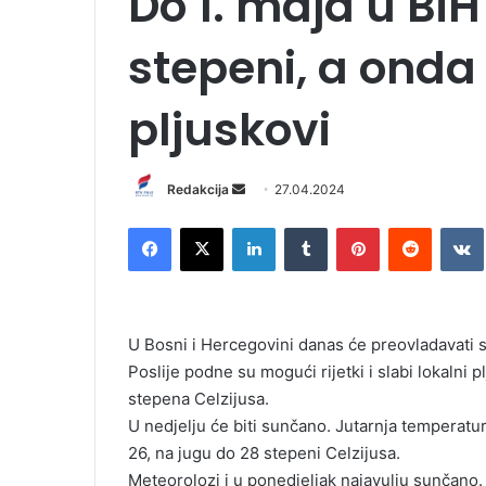
Do 1. maja u Bi
stepeni, a onda
pljuskovi
Redakcija
S
27.04.2024
e
Facebook
X
LinkedIn
Tumblr
Pinterest
Reddit
VK
n
d
a
n
U Bosni i Hercegovini danas će preovladavati
e
Poslije podne su mogući rijetki i slabi lokalni
m
stepena Celzijusa.
a
i
U nedjelju će biti sunčano. Jutarnja temperatu
l
26, na jugu do 28 stepeni Celzijusa.
Meteorolozi i u ponedjeljak najavulju sunčano.