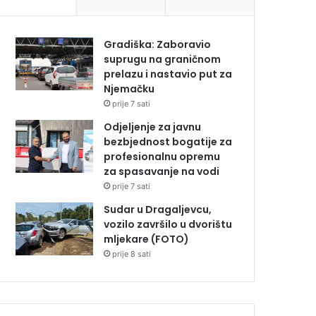
Gradiška: Zaboravio
suprugu na graničnom
prelazu i nastavio put za
Njemačku
prije 7 sati
Odjeljenje za javnu
bezbjednost bogatije za
profesionalnu opremu
za spasavanje na vodi
prije 7 sati
Sudar u Dragaljevcu,
vozilo završilo u dvorištu
mljekare (FOTO)
prije 8 sati