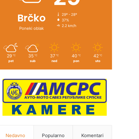
Brčko
29º - 28º
37%
2.2 km/h
Poneki oblak
29
35
37
40
42
℃
℃
℃
℃
℃
pet
sub
ned
pon
uto
Nedavno
Popularno
Komentari