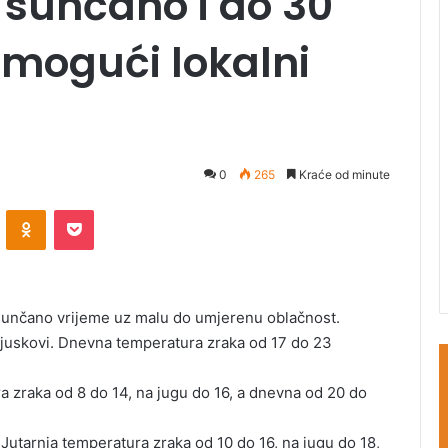
H sunčano i do 30
 mogući lokalni
0
265
Kraće od minute
ontakte
Odnoklassniki
Pocket
 sunčano vrijeme uz malu do umjerenu oblačnost.
 pljuskovi. Dnevna temperatura zraka od 17 do 23
ra zraka od 8 do 14, na jugu do 16, a dnevna od 20 do
 Jutarnja temperatura zraka od 10 do 16, na jugu do 18,