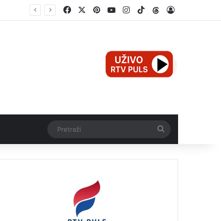
Facebook
X
Pinterest
YouTube
Instagram
TikTok
Threads
Log In
Mali Aleksej iz Teslića, prijevremeno rođena beba, dobio životnu bitku na UKC-u Srpske
Pretraži