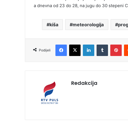
a dnevna od 23 do 28, na jugu do 30 stepeni C
kiša
meteorologija
pro
Facebook
X
LinkedIn
Tumblr
Pinterest
Podijeli
Redakcija