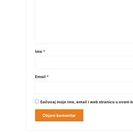
m
e
n
t
a
r
Ime
*
*
Email
*
Sačuvaj moje ime, email i web stranicu u ovom 