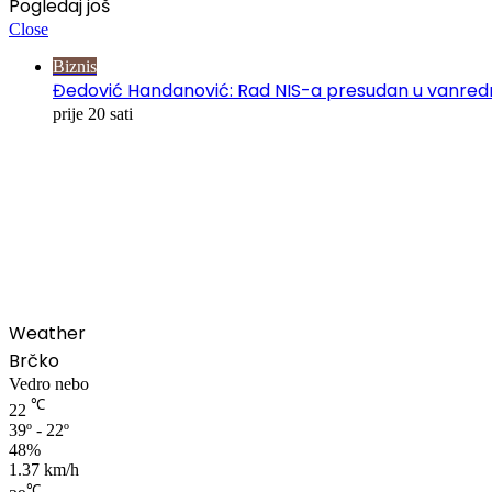
Pogledaj još
Close
Biznis
Đedović Handanović: Rad NIS-a presudan u vanred
prije 20 sati
00:00
Weather
Brčko
Vedro nebo
℃
22
39º - 22º
48%
1.37 km/h
℃