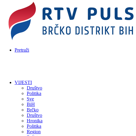
Pretraži
VIJESTI
Društvo
Politika
Sve
BiH
Brčko
Društvo
Hronika
Politika
Region