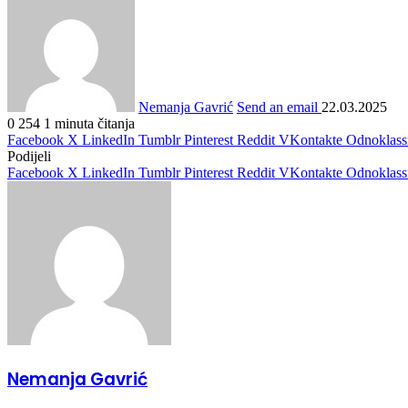
Nemanja Gavrić
Send an email
22.03.2025
0
254
1 minuta čitanja
Facebook
X
LinkedIn
Tumblr
Pinterest
Reddit
VKontakte
Odnoklass
Podijeli
Facebook
X
LinkedIn
Tumblr
Pinterest
Reddit
VKontakte
Odnoklass
Nemanja Gavrić