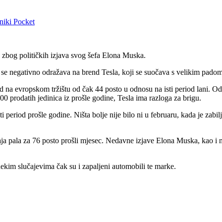
niki
Pocket
u zbog političkih izjava svog šefa Elona Muska.
e negativno odražava na brend Tesla, koji se suočava s velikim padom 
 na evropskom tržištu od čak 44 posto u odnosu na isti period lani. Od
 prodatih jedinica iz prošle godine, Tesla ima razloga za brigu.
ti period prošle godine. Ništa bolje nije bilo ni u februaru, kada je z
aja pala za 76 posto prošli mjesec. Nedavne izjave Elona Muska, kao i 
nekim slučajevima čak su i zapaljeni automobili te marke.