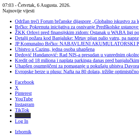
07:03 - Četvrtak, 6 Augusta. 2026.
Najnovije vijesti
Održan treći Forum brčanske dijaspore „Globalno iskustvo za l
Brčko: Pokrenuta inicijativa za osnivanje Predškolske ustan
ŽKK Orlovi pred finansijskim zidom: Ostanak u WABA ligi po
Detalji požara kod Banjaluke: Mrtav pijan palio vatru, pa napr
JP Komunalno Brčko: NABAVLJENI AKUMULATORSKI 
Ubistvo u Cazinu, jedna osoba uhapšena
Đedović Handanović: Rad NIS-a presudan u vanrednim okoln
Kredit od 18 miliona i naplata parkinga danas pred banjalučki
Uhapšen osumnjičeni za pomaganje u pokušaju ubistva Davor
Evropske berze u plusu: Nafta na 80 dolara, tržište optimističn
Facebook
X
Pinterest
YouTube
Instagram
TikTok
Threads
Log In
Izbornik