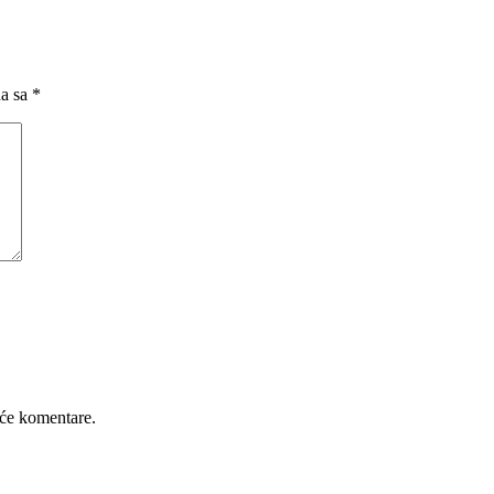
na sa
*
će komentare.