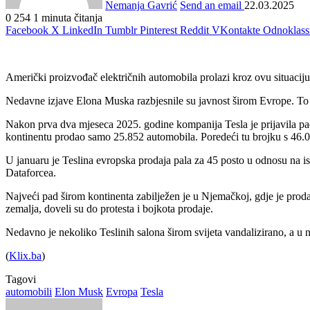
Nemanja Gavrić
Send an email
22.03.2025
0
254
1 minuta čitanja
Facebook
X
LinkedIn
Tumblr
Pinterest
Reddit
VKontakte
Odnoklass
Američki proizvođač električnih automobila prolazi kroz ovu situacij
Nedavne izjave Elona Muska razbjesnile su javnost širom Evrope. To s
Nakon prva dva mjeseca 2025. godine kompanija Tesla je prijavila pad
kontinentu prodao samo 25.852 automobila. Poredeći tu brojku s 46.000
U januaru je Teslina evropska prodaja pala za 45 posto u odnosu na is
Dataforcea.
Najveći pad širom kontinenta zabilježen je u Njemačkoj, gdje je prod
zemalja, doveli su do protesta i bojkota prodaje.
Nedavno je nekoliko Teslinih salona širom svijeta vandalizirano, a u 
(
Klix.ba
)
Tagovi
automobili
Elon Musk
Evropa
Tesla