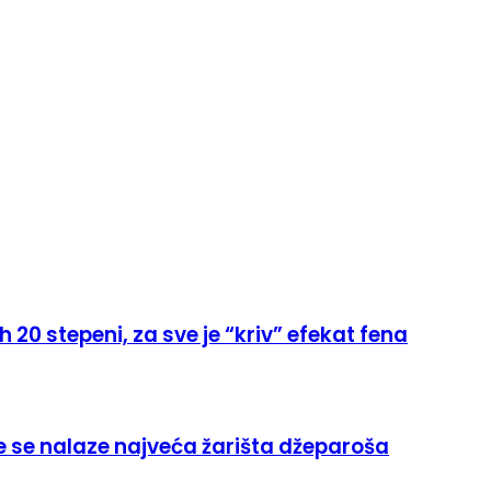
20 stepeni, za sve je “kriv” efekat fena
je se nalaze najveća žarišta džeparoša