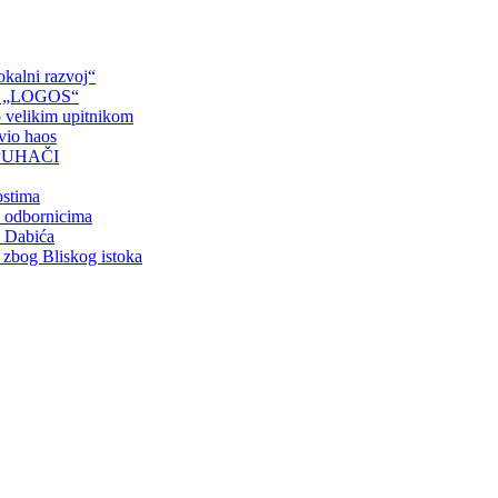
okalni razvoj“
ove „LOGOS“
 velikim upitnikom
avio haos
PUHAČI
ostima
m odbornicima
a Dabića
o zbog Bliskog istoka