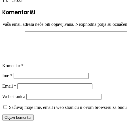
15.11.2025
Komentariši
Vaša email adresa neće biti objavljivana.
Neophodna polja su označe
Komentar
*
Ime
*
Email
*
Web stranica
Sačuvaj moje ime, email i web stranicu u ovom browseru za budu