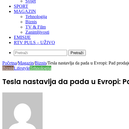
Svijet
SPORT
MAGAZIN
Tehnologija
Biznis
TV & Film
Zanimljivosti
EMISIJE
RTV PULS – UŽIVO
Pretraži
Početna
/
Magazin
/
Biznis
/
Tesla nastavlja da pada u Evropi: Pad proda
Biznis
Lifestyle
Tehnologija
Tesla nastavlja da pada u Evropi: 