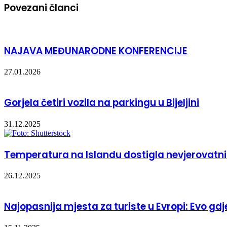
Povezani članci
NAJAVA MEĐUNARODNE KONFERENCIJE
27.01.2026
Gorjela četiri vozila na parkingu u Bijeljini
31.12.2025
Temperatura na Islandu dostigla nevjerovatnih 
26.12.2025
Najopasnija mjesta za turiste u Evropi: Evo gd