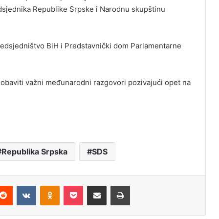
redsjednika Republike Srpske i Narodnu skupštinu
redsjedništvo BiH i Predstavnički dom Parlamentarne
 obaviti važni međunarodni razgovori pozivajući opet na
Republika Srpska
SDS
Reddit
VKontakte
Odnoklassniki
Pocket
Podijeli putem Emaila
Štampaj