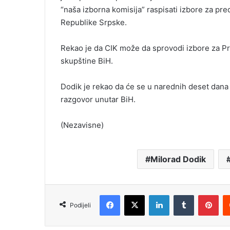
“naša izborna komisija” raspisati izbore za p
Republike Srpske.
Rekao je da CIK može da sprovodi izbore za P
skupštine BiH.
Dodik je rekao da će se u narednih deset dana
razgovor unutar BiH.
(Nezavisne)
Milorad Dodik
Facebook
X
LinkedIn
Tumblr
Pinterest
Podijeli