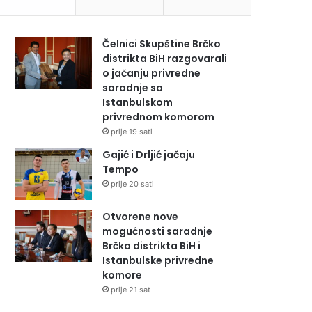
Čelnici Skupštine Brčko
distrikta BiH razgovarali
o jačanju privredne
saradnje sa
Istanbulskom
privrednom komorom
prije 19 sati
Gajić i Drljić jačaju
Tempo
prije 20 sati
Otvorene nove
mogućnosti saradnje
Brčko distrikta BiH i
Istanbulske privredne
komore
prije 21 sat