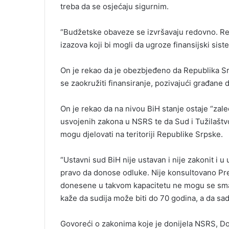
treba da se osjećaju sigurnim.
“Budžetske obaveze se izvršavaju redovno. Rep
izazova koji bi mogli da ugroze finansijski sis
On je rekao da je obezbjeđeno da Republika Sr
se zaokružiti finansiranje, pozivajući građane
On je rekao da na nivou BiH stanje ostaje “zal
usvojenih zakona u NSRS te da Sud i Tužilaštvo
mogu djelovati na teritoriji Republike Srpske.
“Ustavni sud BiH nije ustavan i nije zakonit i
pravo da donose odluke. Nije konsultovano Pre
donesene u takvom kapacitetu ne mogu se smat
kaže da sudija može biti do 70 godina, a da sad
Govoreći o zakonima koje je donijela NSRS, Do