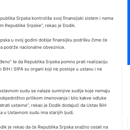
ublika Srpska kontroliše svoj finansijski sistem i nema
tem Republike Srpske”, rekao je Dodik.
pska u ovoj godini dobije finansijku podršku čime će
 da podrže nacionalne obveznice.
eđeno” te da Republika Srpska pomno prati realizaciju
 BiH i SIPA su organi koji ne postoje u ustavu i ne
 u ustavnom sudu se nalaze sumnjive sudije koje nemaju
dsjedništvo prilikom imenovanja i bilo kakve odluke
rati ustavne”, rekao je Dodik dodajući da Ustav BiH
a u Ustavnom sudu ima starijih ljudi.
dik je rekao da će Republika Srpska snažno ostati na