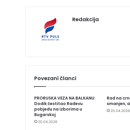
Redakcija
Povezani članci
PRORUSKA VEZA NA BALKANU:
Rad na crn
Dodik čestitao Radevu
smanjen, al
pobjedu na izborima u
20.04.2026
Bugarskoj
20.04.2026