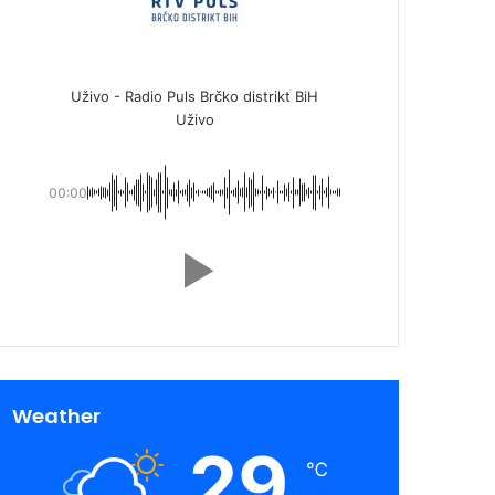
Uživo - Radio Puls Brčko distrikt BiH
Uživo
00:00
Weather
29
℃