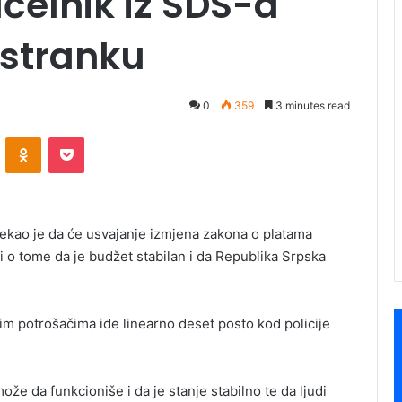
čelnik iz SDS-a
 stranku
0
359
3 minutes read
ontakte
Odnoklassniki
Pocket
ekao je da će usvajanje izmjena zakona o platama
 o tome da je budžet stabilan i da Republika Srpska
m potrošačima ide linearno deset posto kod policije
e da funkcioniše i da je stanje stabilno te da ljudi