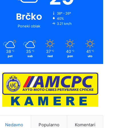
Brčko
38º - 26º
40%
3.21 km/h
Poneki oblak
38
35
37
40
41
℃
℃
℃
℃
℃
pet
sub
ned
pon
uto
Nedavno
Popularno
Komentari