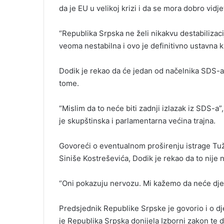
da je EU u velikoj krizi i da se mora dobro vidjet
“Republika Srpska ne želi nikakvu destabilizaci
veoma nestabilna i ovo je definitivno ustavna kr
Dodik je rekao da će jedan od načelnika SDS-a p
tome.
“Mislim da to neće biti zadnji izlazak iz SDS-a
je skupštinska i parlamentarna većina trajna.
Govoreći o eventualnom proširenju istrage Tuži
Siniše Kostreševića, Dodik je rekao da to nije 
“Oni pokazuju nervozu. Mi kažemo da neće djel
Predsjednik Republike Srpske je govorio i o dj
je Republika Srpska donijela Izborni zakon te d