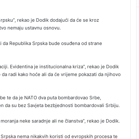
Srpsku”, rekao je Dodik dodajući da će se kroz
aštvo nemaju ustavnu osnovu.
iti da Republika Srpska bude osuđena od strane
aciji. Evidentina je institucionalna kriza”, rekao je Dodik
 da radi kako hoće ali da će vrijeme pokazati da njihovo
Srbe te da je NATO dva puta bombardovao Srbe,
en da su bez Savjeta bezbjednosti bombardovali Srbiju.
moranja neke saradnje ali ne članstva”, rekao je Dodik.
a Srpska nema nikakvih koristi od evropskih procesa te