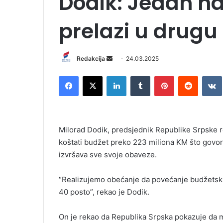
Dodik: Jedan na
prelazi u drugu
Redakcija
S
24.03.2025
e
Facebook
X
LinkedIn
Tumblr
Pinterest
Reddit
VK
n
d
a
n
Milorad Dodik, predsjednik Republike Srpske r
e
koštati budžet preko 223 miliona KM što govori
m
izvršava sve svoje obaveze.
a
i
l
“Realizujemo obećanje da povećanje budžetski
40 posto”, rekao je Dodik.
On je rekao da Republika Srpska pokazuje da mož