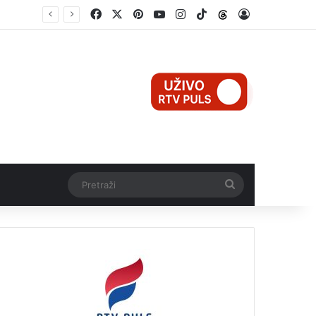
Facebook
X
Pinterest
YouTube
Instagram
TikTok
Threads
Log In
Pretraži