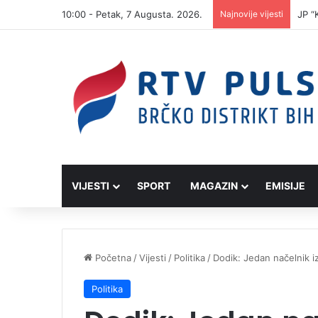
10:00 - Petak, 7 Augusta. 2026.
Najnovije vijesti
JP “
VIJESTI
SPORT
MAGAZIN
EMISIJE
Početna
/
Vijesti
/
Politika
/
Dodik: Jedan načelnik i
Politika