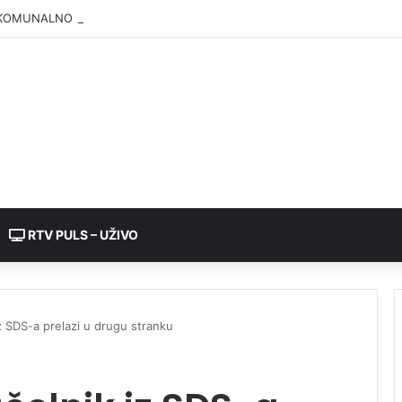
KOMUNALNO BRČKO”: Voda iz rezervoara Gajevi trenutno nije za piće
RTV PULS – UŽIVO
z SDS-a prelazi u drugu stranku