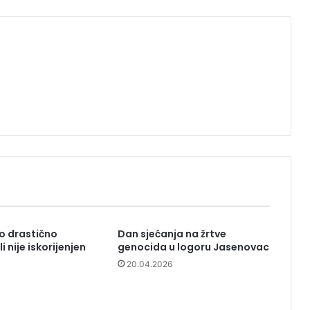
o drastično
Dan sjećanja na žrtve
i nije iskorijenjen
genocida u logoru Jasenovac
20.04.2026