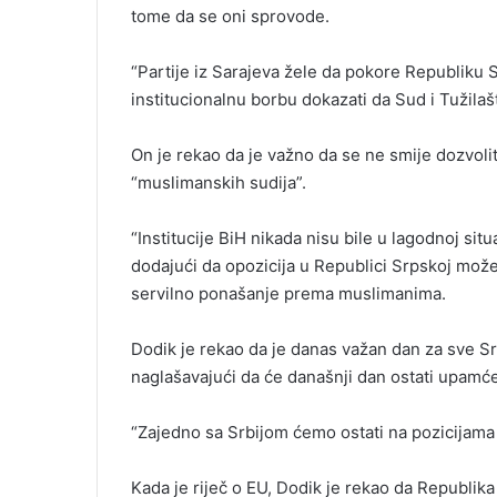
tome da se oni sprovode.
“Partije iz Sarajeva žele da pokore Republiku 
institucionalnu borbu dokazati da Sud i Tužil
On je rekao da je važno da se ne smije dozvol
“muslimanskih sudija”.
“Institucije BiH nikada nisu bile u lagodnoj situ
dodajući da opozicija u Republici Srpskoj može
servilno ponašanje prema muslimanima.
Dodik je rekao da je danas važan dan za sve 
naglašavajući da će današnji dan ostati upamć
“Zajedno sa Srbijom ćemo ostati na pozicijama 
Kada je riječ o EU, Dodik je rekao da Republik