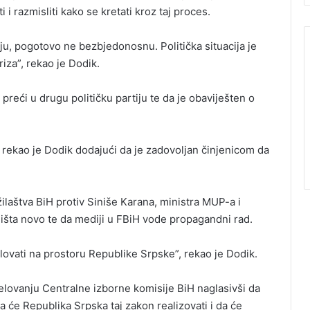
i i razmisliti kako se kretati kroz taj proces.
ju, pogotovo ne bezbjedonosnu. Politička situacija je
iza”, rekao je Dodik.
reći u drugu političku partiju te da je obaviješten o
”, rekao je Dodik dodajući da je zadovoljan činjenicom da
laštva BiH protiv Siniše Karana, ministra MUP-a i
ništa novo te da mediji u FBiH vode propagandni rad.
ovati na prostoru Republike Srpske”, rekao je Dodik.
elovanju Centralne izborne komisije BiH naglasivši da
a će Republika Srpska taj zakon realizovati i da će