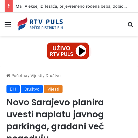
Mali Aleksej iz Teslića, prijevremeno rođena beba, dobio životnu bitku na UKC-u Srpske
Izbornik
Pr
Početna
/
Vijesti
/
Društvo
BiH
Društvo
Vijesti
Novo Sarajevo planira
uvesti naplatu javnog
parkinga, građani već