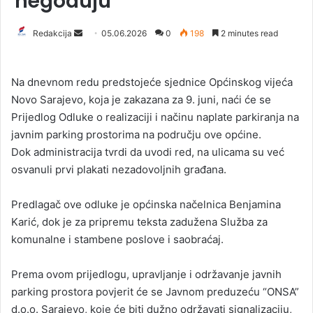
negoduju
Redakcija
S
05.06.2026
0
198
2 minutes read
e
n
Na dnevnom redu predstojeće sjednice Općinskog vijeća
d
Novo Sarajevo, koja je zakazana za 9. juni, naći će se
a
Prijedlog Odluke o realizaciji i načinu naplate parkiranja na
n
javnim parking prostorima na području ove općine.
e
Dok administracija tvrdi da uvodi red, na ulicama su već
m
a
osvanuli prvi plakati nezadovoljnih građana.
i
l
Predlagač ove odluke je općinska načelnica Benjamina
Karić, dok je za pripremu teksta zadužena Služba za
komunalne i stambene poslove i saobraćaj.
Prema ovom prijedlogu, upravljanje i održavanje javnih
parking prostora povjerit će se Javnom preduzeću “ONSA”
d.o.o. Sarajevo, koje će biti dužno održavati signalizaciju,