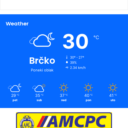
Weather
30
℃
Brčko
30º - 27º
39%
2.34 km/h
Poneki oblak
29
35
37
40
41
℃
℃
℃
℃
℃
pet
sub
ned
pon
uto