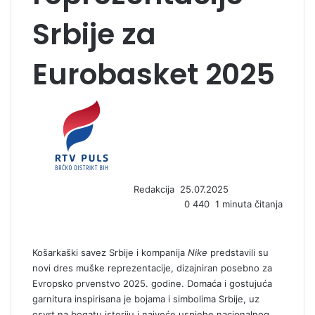
Srbije za
Eurobasket 2025
S
e
n
d
a
n
Redakcija
25.07.2025
e
0
440
1 minuta čitanja
m
a
i
l
Košarkaški savez Srbije i kompanija
Nike
predstavili su
novi dres muške reprezentacije, dizajniran posebno za
Evropsko prvenstvo 2025. godine. Domaća i gostujuća
garnitura inspirisana je bojama i simbolima Srbije, uz
osvrt na bogatu istoriju i najveće uspjehe nacionalnog