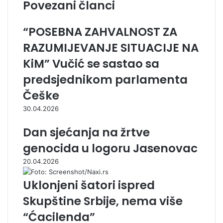
Povezani članci
“POSEBNA ZAHVALNOST ZA
RAZUMIJEVANJE SITUACIJE NA
KiM” Vučić se sastao sa
predsjednikom parlamenta
Češke
30.04.2026
Dan sjećanja na žrtve
genocida u logoru Jasenovac
20.04.2026
Uklonjeni šatori ispred
Skupštine Srbije, nema više
“Ćacilenda”