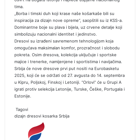
tima.
„Borba i timski duh koji krase naše košarkaše bili su
inspiracija za dizajn nove opreme“, saopštili su iz KSS-a.
Dominantne boje su plava i bijela, uz crvene detalje koji
simbolizuju nacionalni identitet i jedinstvo.
Dresovi su izrađeni savremenom tehnologijom koja
omogućava maksimalan komfor, prozračnost i slobodu
pokreta. Osim dresova, kolekcija uključuje i sportske
majice i trenerke, namijenjene i sportistima i navijačima.
Srbija će nove dresove prvi put nositi na Eurobasketu
2025, koji će se održati od 27. avgusta do 14. septembra
u Kipru, Poljskoj, Finskoj i Letoniji. “Orlovi” će u Grupi A
igrati protiv selekcija Letonije, Turske, Češke, Portugala i
Estonije.
Tagovi
dizajn
dresovi
kosarka
Srbija
S
e
n