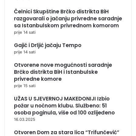
Čelnici Skupštine Brčko distrikta BiH
razgovarali o jačanju privredne saradnje
sa Istanbulskom privrednom komorom
prije 14 sati
Gajić i Drljić jačaju Tempo
prije 14 sati
Otvorene nove mogućnosti saradnje
Brčko distrikta BiH i Istanbulske
privredne komore
prije 15 sati
UŽAS U SJEVERNOJ MAKEDONIJI Izbio
požar u noćnom klubu. Službeno: 51
osoba poginula, više od 100 ozlijeđeno
16.03.2025
Otvoren Dom za stara lica “Trifunčević”