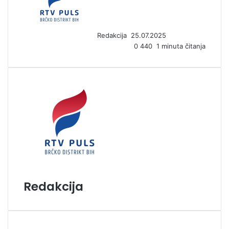
d
a
n
Redakcija
25.07.2025
e
0
440
1 minuta čitanja
m
a
i
l
Redakcija