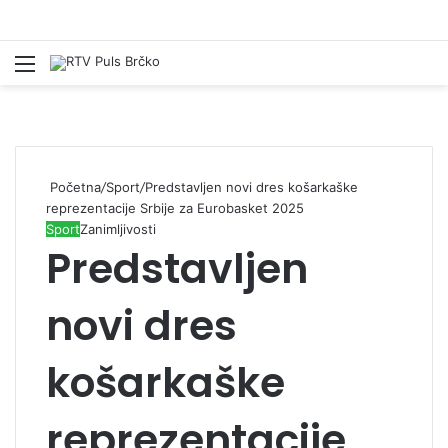
Izbornik
Pr
Početna
/
Sport
/
Predstavljen novi dres košarkaške
reprezentacije Srbije za Eurobasket 2025
Sport
Zanimljivosti
Predstavljen
novi dres
košarkaške
reprezentacije