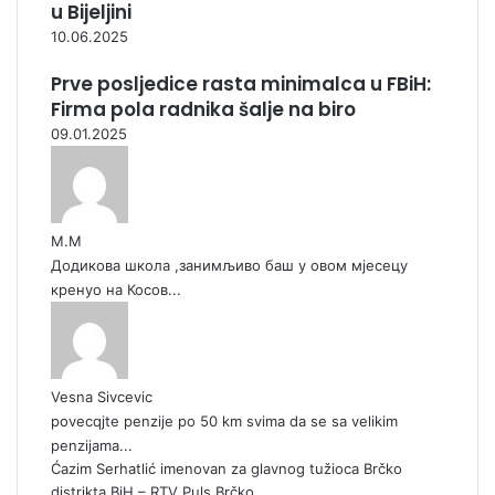
u Bijeljini
10.06.2025
Prve posljedice rasta minimalca u FBiH:
Firma pola radnika šalje na biro
09.01.2025
М.М
Додикова школа ,занимљиво баш у овом мјесецу
кренуо на Косов...
Vesna Sivcevic
povecqjte penzije po 50 km svima da se sa velikim
penzijama...
Ćazim Serhatlić imenovan za glavnog tužioca Brčko
distrikta BiH – RTV Puls Brčko