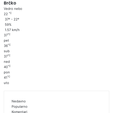
Brčko
Vedro nebo
℃
22
37º - 22º
59%
1.57 km/h
℃
37
pet
℃
36
sub
℃
37
ned
℃
40
pon
℃
41
uto
Nedavno
Popularno
Komentari