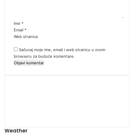
t
a
r
*
Ime
*
Email
*
Web stranica
Sačuvaj moje ime, email i web stranicu u ovom
browseru za buduće komentare.
00:00
Weather