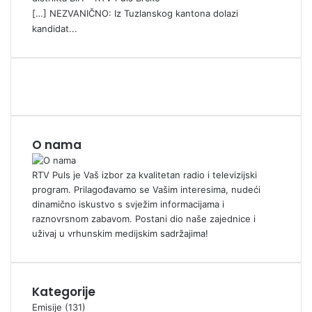
[…] NEZVANIČNO: Iz Tuzlanskog kantona dolazi
kandidat...
O nama
RTV Puls je Vaš izbor za kvalitetan radio i televizijski
program. Prilagođavamo se Vašim interesima, nudeći
dinamično iskustvo s svježim informacijama i
raznovrsnom zabavom. Postani dio naše zajednice i
uživaj u vrhunskim medijskim sadržajima!
Kategorije
Emisije
(131)