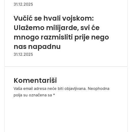
31.12.2025
Vučić se hvali vojskom:
Ulažemo milijarde, svi će
mnogo razmisliti prije nego
nas napadnu
31.12.2025
Komentariši
Vaša email adresa neće biti objavljivana.
Neophodna
polja su označena sa
*
K
o
m
e
n