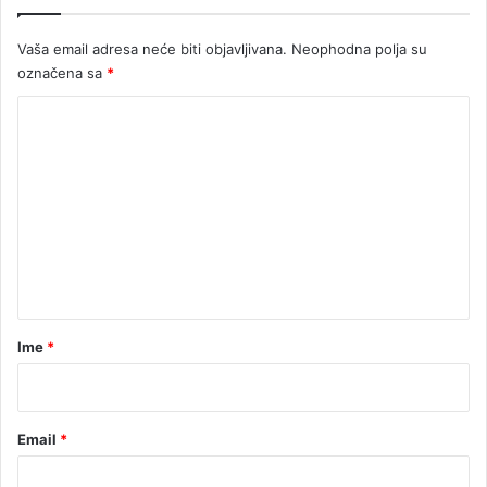
Vaša email adresa neće biti objavljivana.
Neophodna polja su
označena sa
*
K
o
m
e
n
t
a
r
Ime
*
*
Email
*