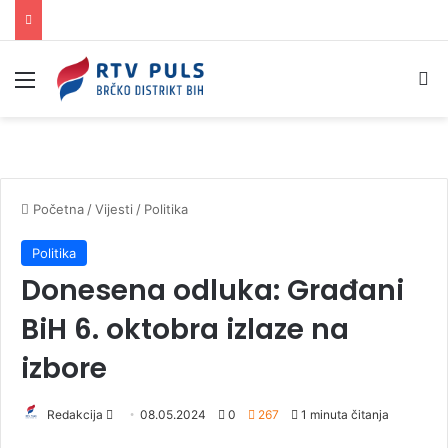
Izbornik
Pr
Početna
/
Vijesti
/
Politika
Politika
Donesena odluka: Građani
BiH 6. oktobra izlaze na
izbore
Redakcija
S
08.05.2024
0
267
1 minuta čitanja
e