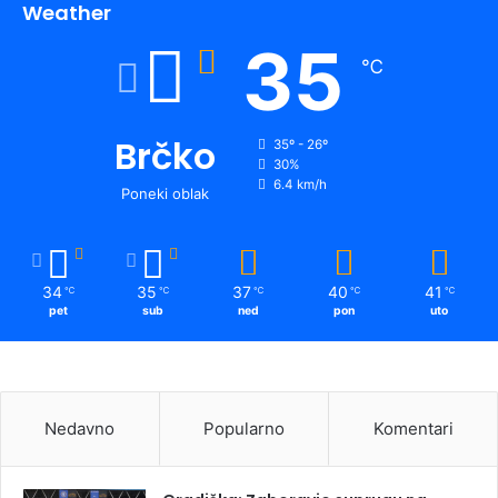
Weather
35
℃
Brčko
35º - 26º
30%
6.4 km/h
Poneki oblak
34
35
37
40
41
℃
℃
℃
℃
℃
pet
sub
ned
pon
uto
Nedavno
Popularno
Komentari