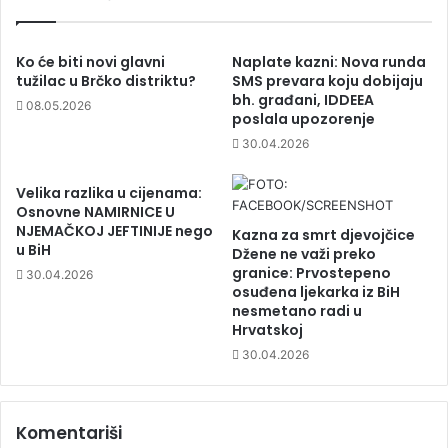
Ko će biti novi glavni
Naplate kazni: Nova runda
tužilac u Brčko distriktu?
SMS prevara koju dobijaju
bh. građani, IDDEEA
08.05.2026
poslala upozorenje
30.04.2026
Velika razlika u cijenama:
Osnovne NAMIRNICE U
NJEMAČKOJ JEFTINIJE nego
Kazna za smrt djevojčice
u BiH
Džene ne važi preko
granice: Prvostepeno
30.04.2026
osuđena ljekarka iz BiH
nesmetano radi u
Hrvatskoj
30.04.2026
Komentariši