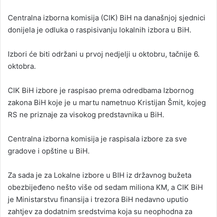
n
Centralna izborna komisija (CIK) BiH na današnjoj sjednici
d
donijela je odluka o raspisivanju lokalnih izbora u BiH.
a
n
Izbori će biti održani u prvoj nedjelji u oktobru, tačnije 6.
e
oktobra.
m
a
i
CIK BiH izbore je raspisao prema odredbama Izbornog
l
zakona BiH koje je u martu nametnuo Kristijan Šmit, kojeg
RS ne priznaje za visokog predstavnika u BiH.
Centralna izborna komisija je raspisala izbore za sve
gradove i opštine u BiH.
Za sada je za Lokalne izbore u BIH iz državnog bužeta
obezbijeđeno nešto više od sedam miliona KM, a CIK BiH
je Ministarstvu finansija i trezora BiH nedavno uputio
zahtjev za dodatnim sredstvima koja su neophodna za