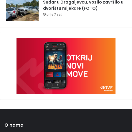
Sudar u Dragaljevcu, vozilo završilo u
dvorištu mljekare (FOTO)
prije 7 sati
O nama