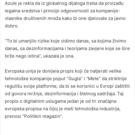
Azule je rekla da iz globalnog dijaloga treba da proizađu
legalna sredstva i principi odgovornosti za kompanije-
vlasnike društvenih mreža kako bi one djelovale za javno
dobro.
“To bi umanjilo rizike koje vidimo danas, sa kojima živimo
danas, sa dezinformacijama i teorijama zavjere koje se šire
brže nego istina”, ukazala je ona.
Evropska unija je donijela propis koji će natjerati velike
tehnološke kompanije poput “Gugla” i “Mete” da striktnije
regulišu svoje platforme, da bi se korisnici u Evropi zaštitili
od govora mržnje, dezinformacija i štetnog sadržaja. Taj
propis o digitalnim uslugama jedan je od tri značajna
evropska propisa na čijoj je meti tehnološka industrija,
prenosi “Politikin magazin”.