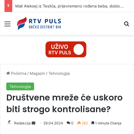
Mali Aleksej iz Teslića, prijevremeno rođena beba, dobio životnu bitku na UKC-u Srpske
Izbornik
Pr
Početna
/
Magazin
/
Tehnologija
Tehnologija
Društvene mreže će uskoro
biti strogo kontrolisane?
Redakcija
S
29.04.2024
0
262
1 minuta čitanja
e