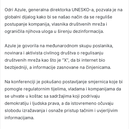
n
Odri Azule, generalna direktorka UNESKO-a, pozvala je na
d
globalni dijalog kako bi se našao način da se reguliše
a
postupanje kompanija, vlasnika društvenih mreža i
n
ograničila njihova uloga u širenju dezinformacija.
e
m
a
Azule je govorila na međunarodnom skupu poslanika,
i
novinara i aktivista civilnog društva o regulisanju
l
društvenih mreža kao što je “X”, da bi internet bio
bezbjedniji, a informacije zasnovane na činjenicama.
Na konferenciji je pokušano postavljanje smjernica koje bi
pomogle regulatornim tijelima, vladama i kompanijama da
se uhvate u koštac sa sadržajima koji podrivaju
demokratiju i ljudska prava, a da istovremeno očuvaju
slobodu izražavanja i osnaže pristup tačnim i uvjerljivim
informacijama.