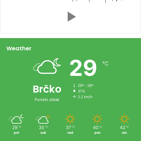
Weather
29
℃
Brčko
29º - 28º
37%
2.2 km/h
Poneki oblak
29
35
37
40
42
℃
℃
℃
℃
℃
pet
sub
ned
pon
uto