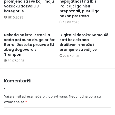
promjena za sve koji imaju
neprijatnost na Ibizi:
vozačku dozvolu B
Policajci ga nisu
kategorije
prepoznali, pustili ga
nakon pretresa
16.10.2025
13.08.2025
Nekada na istoj strani, a
Digitalni detoks: Samo 48
sada potpuno druga priča:
sati bez ekrana i
Borrell žestoko prozvao EU
društvenih mreža i
zbog dogovora s
promjene su vidljive
Trumpom
22.07.2025
30.07.2025
Komentariši
Vaša email adresa neće biti objavljivana.
Neophodna polja su
označena sa
*
K