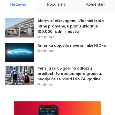
Nedavno
Popularno
Komentari
Alarm u Folksvagenu: Vlasnici traže
hitne promene, u planu ukidanje
100.000 radnih mesta
prije 1 dan
Amerika objavila nove snimke NLO-a
prije 1 dan
Penzija sa 65 godina odlazi u
prošlost: Evropa pomjera granicu,
negdje će se raditi i do 74. godine
prije 1 dan