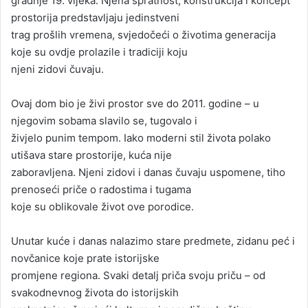
gradnje 19. vijeka. Njena spratnost, konstrukcija i koncept
prostorija predstavljaju jedinstveni
trag prošlih vremena, svjedočeći o životima generacija
koje su ovdje prolazile i tradiciji koju
njeni zidovi čuvaju.
Ovaj dom bio je živi prostor sve do 2011. godine – u
njegovim sobama slavilo se, tugovalo i
živjelo punim tempom. Iako moderni stil života polako
utišava stare prostorije, kuća nije
zaboravljena. Njeni zidovi i danas čuvaju uspomene, tiho
prenoseći priče o radostima i tugama
koje su oblikovale život ove porodice.
Unutar kuće i danas nalazimo stare predmete, zidanu peć i
novčanice koje prate istorijske
promjene regiona. Svaki detalj priča svoju priču – od
svakodnevnog života do istorijskih