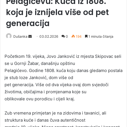
Pelagićevu: Kuća iz 1808.
koja je iznijela više od pet
generacija
Dušanka
S
03.02.2026
0
194
1 minuta čitanja
e
n
Početkom 19. vijeka, Jovo Janković iz mjesta Skipovac seli
d
se u Gornji Žabar, današnju opštinu
a
Pelagićevo. Godine 1808. kuća koju danas gledamo postala
n
je stub loze Janković, dom više od
e
pet generacija. Više od dva vijeka ovaj dom svjedoči
m
a
životima, običajima i promjenama koje su
i
oblikovale ovu porodicu i cijeli kraj.
l
Zub vremena primjetan je na zidovima i tavanici, ali
struktura kuće i danas čuva autentičnost