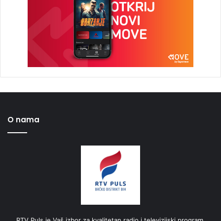
O nama
RTV Puls je Vaš izbor za kvalitetan radio i televizijski program.