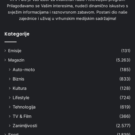
Prilagođavamo se Vašim interesima, nudeći dinamično iskustvo s
svježim informacijama i raznovrsnom zabavom. Postani dio naše
zajednice i uživaj u vrhunskim medijskim sadržajima!
Kategorije
Emisije
(131)
Magazin
(5.263)
Auto-moto
(185)
Biznis
(833)
Kultura
(128)
Lifestyle
(724)
Tehnologija
(619)
TV & Film
(366)
Zanimljivosti
(2.577)
Sport
(1.839)