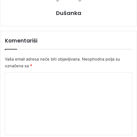
Dušanka
Komentariši
Vaša email adresa neće biti objavljivana.
Neophodna polja su
označena sa
*
K
o
m
e
n
t
a