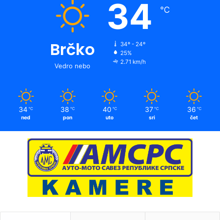
34
℃
Brčko
34º - 24º
25%
2.71 km/h
Vedro nebo
34
38
40
37
36
℃
℃
℃
℃
℃
ned
pon
uto
sri
čet