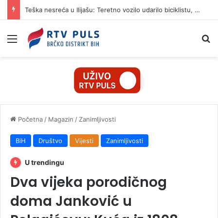
Teška nesreća u Ilijašu: Teretno vozilo udarilo biciklistu, 75-godišnjak zadržan u bolnici
Izbornik
Pr
Početna
/
Magazin
/
Zanimljivosti
BiH
Društvo
Vijesti
Zanimljivosti
U trendingu
Dva vijeka porodičnog
doma Janković u