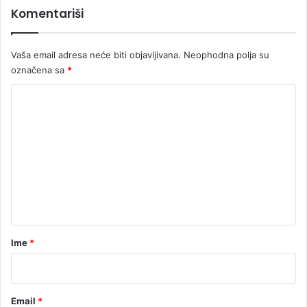
Komentariši
Vaša email adresa neće biti objavljivana.
Neophodna polja su
označena sa
*
K
o
m
e
n
t
a
r
Ime
*
*
Email
*