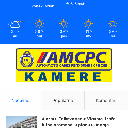
3.18 km/h
Poneki oblak
34
36
39
41
39
℃
℃
℃
℃
℃
sub
ned
pon
uto
sri
Nedavno
Popularno
Komentari
Alarm u Folksvagenu: Vlasnici traže
hitne promene, u planu ukidanje