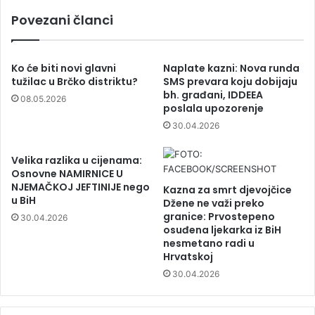
Povezani članci
Ko će biti novi glavni
Naplate kazni: Nova runda
tužilac u Brčko distriktu?
SMS prevara koju dobijaju
bh. građani, IDDEEA
08.05.2026
poslala upozorenje
30.04.2026
Velika razlika u cijenama:
Osnovne NAMIRNICE U
NJEMAČKOJ JEFTINIJE nego
Kazna za smrt djevojčice
u BiH
Džene ne važi preko
granice: Prvostepeno
30.04.2026
osuđena ljekarka iz BiH
nesmetano radi u
Hrvatskoj
30.04.2026