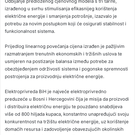
Odbijanje predloženog cjenovnog modela s tri tarife,
izrađenog u svrhu stimulisanja efikasnijeg korištenja
električne energije i smanjenja potrošnje, izazvalo je
potrebu za novim postupkom koji će osigurati stabilnost i
funkcionalnost sistema.
Prijedlog linearnog povećanja cijena izrađen je pažljivim
razmatranjem trenutnih ekonomskih i tržišnih uslova te
usmjeren na postizanje balansa između potrebe za
obezbjeđenjem održivosti sistema i pogonske spremnosti
postrojenja za proizvodnju električne energije.
Elektroprivreda BiH je najveće elektroprivredno
preduzeće u Bosni i Hercegovini čija je misija da proizvodi
i distribuira električnu energiju te pouzdano snabdijeva
više od 800 hiljada kupaca, konstantno unapređujući svoju
konkurentnost na tržištu električne energije, uz korištenje
domaćih resursa i zadovoljenje obavezujućih okolinskih