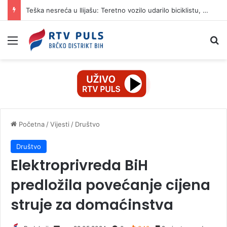
Teška nesreća u Ilijašu: Teretno vozilo udarilo biciklistu, 75-godišnjak zadržan u bolnici
Izbornik
Pr
Početna
/
Vijesti
/
Društvo
Društvo
Elektroprivreda BiH
predložila povećanje cijena
struje za domaćinstva