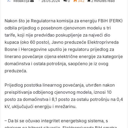
Redakcija
S
28.05.2024
0
342
2 minutes read
e
n
Nakon što je Regulatorna komisija za energiju FBiH (FERK)
d
odbila prijedlog o posebnom cjenovnom modelu s tri
a
tarife, koji nije predviđao poskupljenje za najveći dio
n
kupaca (oko 60 posto), Javno preduzeće Elektroprivreda
e
Bosne i Hercegovine uputilo je regulatoru prijedlog za
m
a
linerano povećanje cijena električne energije za kategorije
i
domaćinstva i ostala potrošnja, saopćeno je iz ovog
l
preduzeća.
Prijedlog postotka linearnog povećanja, utvrđen nakon
preispitivanja odbijenog cjenovnog modela, iznosi 10
posto za domaćinstva i 8,1 posto za ostalu potrošnju na 0,4
kV, uključujući energiju i mrežarinu.
– Da bi se očuvao integritet energetskog sistema, s
obzirom na hitnost situacije, Elektroprivreda BiH smatra