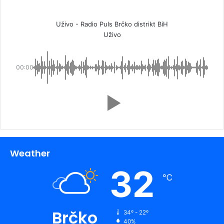
Uživo - Radio Puls Brčko distrikt BiH
Uživo
00:00
Weather
32
℃
Brčko
34º - 22º
40%