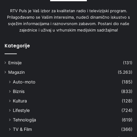
RTV Puls je Vaš izbor za kvalitetan radio i televizijski program.
Prilagođavamo se Vašim interesima, nudeći dinamično iskustvo s
svježim informacijama i raznovrsnom zabavom. Postani dio naše
zajednice i uživaj u vrhunskim medijskim sadržajima!
Kategorije
Emisije
(131)
Magazin
(5.263)
Auto-moto
(185)
Biznis
(833)
Kultura
(128)
Lifestyle
(724)
Tehnologija
(619)
TV & Film
(366)