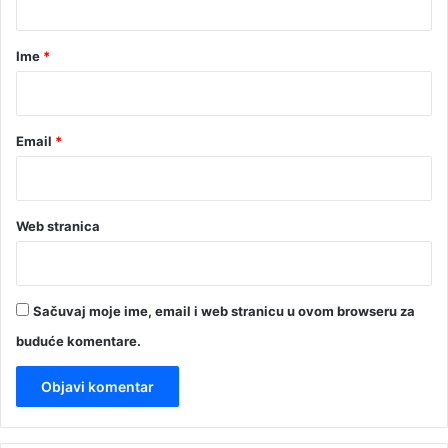
a
r
Ime
*
*
Email
*
Web stranica
Sačuvaj moje ime, email i web stranicu u ovom browseru za
buduće komentare.