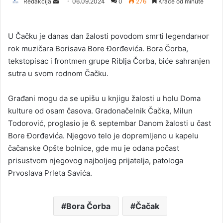
Redakcija
S
06.09.2024
0
276
Kraće od minute
e
n
U Čačku je danas dan žalosti povodom smrti legendarног
d
rok muzičara Borisava Bore Đorđevića. Bora Čorba,
a
tekstopisac i frontmen grupe Riblja Čorba, biće sahranjen
n
sutra u svom rodnom Čačku.
e
m
a
Građani mogu da se upišu u knjigu žalosti u holu Doma
i
kulture od osam časova. Gradonačelnik Čačka, Milun
l
Todorović, proglasio je 6. septembar Danom žalosti u čast
Bore Đorđevića. Njegovo telo je dopremljeno u kapelu
čačanske Opšte bolnice, gde mu je odana počast
prisustvom njegovog najboljeg prijatelja, patologa
Prvoslava Prleta Savića.
Bora Čorba
Čačak