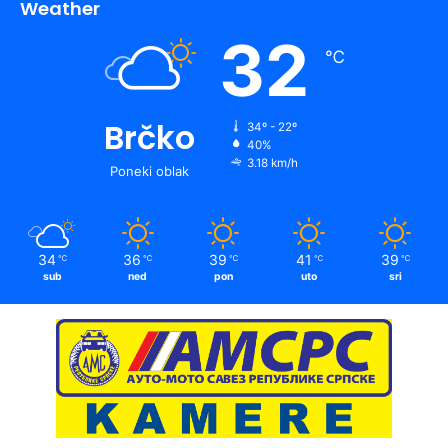
Weather
32
℃
Brčko
34º - 22º
40%
3.18 km/h
Poneki oblak
34
36
39
41
39
℃
℃
℃
℃
℃
sub
ned
pon
uto
sri