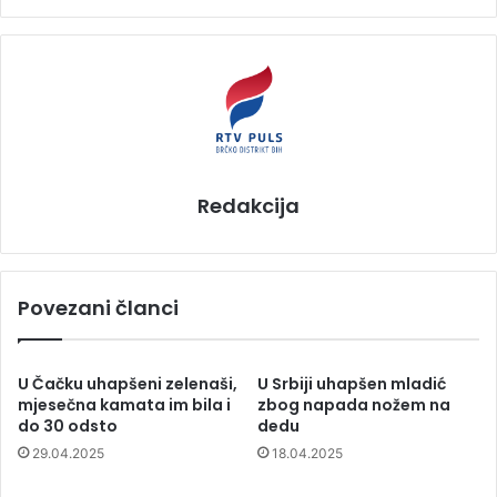
Redakcija
Povezani članci
U Čačku uhapšeni zelenaši,
U Srbiji uhapšen mladić
mjesečna kamata im bila i
zbog napada nožem na
do 30 odsto
dedu
29.04.2025
18.04.2025