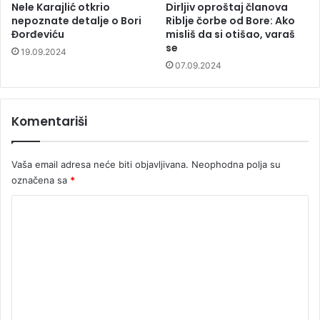
Nele Karajlić otkrio
Dirljiv oproštaj članova
nepoznate detalje o Bori
Riblje čorbe od Bore: Ako
Đorđeviću
misliš da si otišao, varaš
se
19.09.2024
07.09.2024
Komentariši
Vaša email adresa neće biti objavljivana.
Neophodna polja su
označena sa
*
K
o
m
e
n
t