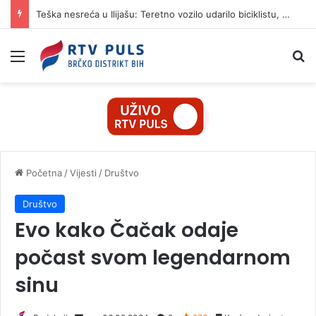
Teška nesreća u Ilijašu: Teretno vozilo udarilo biciklistu, 75-godišnjak zadržan u bolnici
Izbornik
Pr
Početna
/
Vijesti
/
Društvo
Društvo
Evo kako Čačak odaje
počast svom legendarnom
sinu