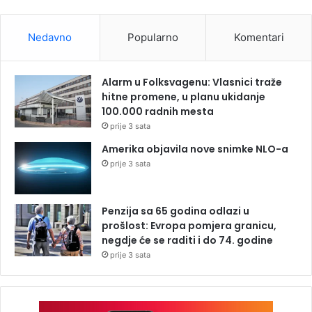
Nedavno
Popularno
Komentari
Alarm u Folksvagenu: Vlasnici traže
hitne promene, u planu ukidanje
100.000 radnih mesta
prije 3 sata
Amerika objavila nove snimke NLO-a
prije 3 sata
Penzija sa 65 godina odlazi u
prošlost: Evropa pomjera granicu,
negdje će se raditi i do 74. godine
prije 3 sata