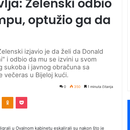
lja: Zelenski odbio
ampu, optužio ga da
elenski izjavio je da želi da Donald
i" i odbio da mu se izvini u svom
g sukoba i javnog obračuna sa
večeras u Bijeloj kući.
0
350
1 minuta čitanja
ontakte
Odnoklassniki
Pocket
igrali u Ovalnom kabinetu eskalirali su nakon što je