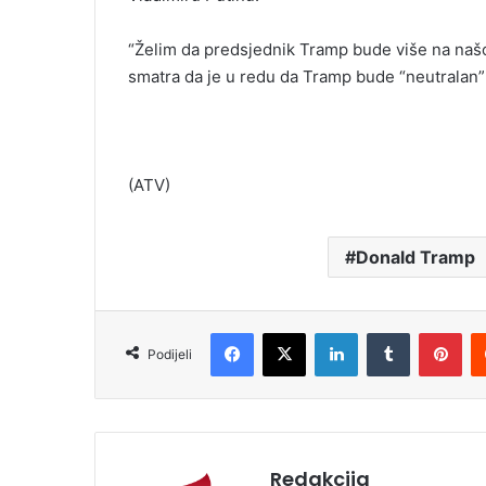
“Želim da predsjednik Tramp bude više na našoj 
smatra da je u redu da Tramp bude “neutralan”
(ATV)
Donald Tramp
Facebook
X
LinkedIn
Tumblr
Pinterest
Podijeli
Redakcija