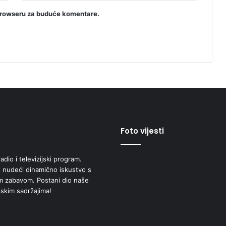
browseru za buduće komentare.
Foto vijesti
adio i televizijski program.
 nudeći dinamično iskustvo s
om zabavom. Postani dio naše
jskim sadržajima!