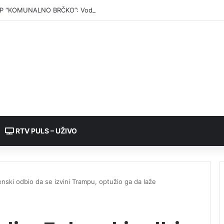
P “KOMUNALNO BRČKO”: Voda iz rezervoara Gajevi trenutno nije za pić
RTV PULS – UŽIVO
enski odbio da se izvini Trampu, optužio ga da laže