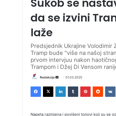
Sukob se nastav
da se izvini Tr
laže
Predsjednik Ukrajine Volodimir Z
Tramp bude "više na našoj stran
prvom intervjuu nakon haotično
Trampom i Džej Di Vensom ranije 
Redakcija
S
01.03.2025
e
Facebook
X
LinkedIn
Tumblr
Pinterest
Reddit
VK
n
d
a
n
Napeta razmjena i povišeni tonovi koji su se od
e