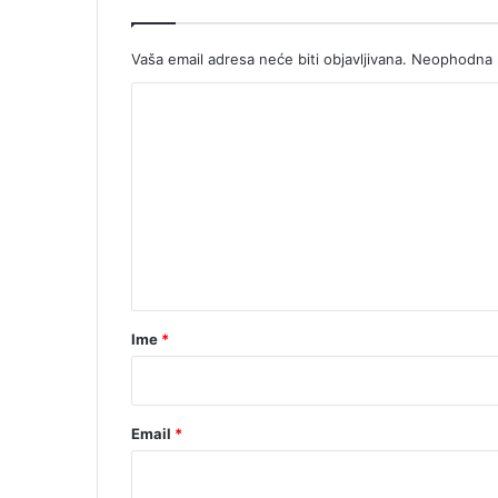
Vaša email adresa neće biti objavljivana.
Neophodna p
K
o
m
e
n
t
a
r
Ime
*
*
Email
*