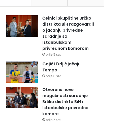
Čelnici Skupštine Brčko
distrikta BiH razgovarali
o jačanju privredne
saradnje sa
Istanbulskom
privrednom komorom
prije 5 sati
Gajić i Drljić jačaju
Tempo
prije 6 sati
Otvorene nove
mogućnosti saradnje
Brčko distrikta BiH i
Istanbulske privredne
komore
prije 7 sati