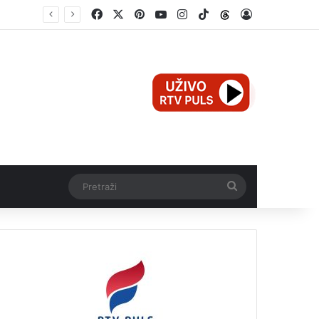
Facebook
X
Pinterest
YouTube
Instagram
TikTok
Threads
Log In
e
Pretraži