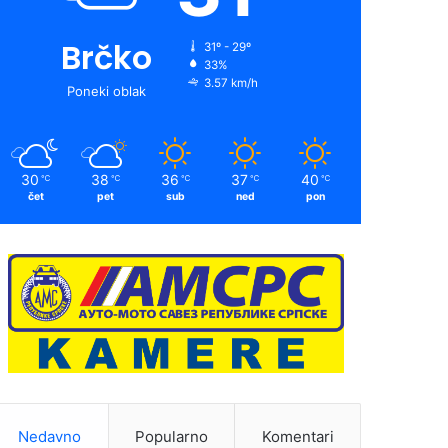
Brčko
31º - 29º
33%
3.57 km/h
Poneki oblak
30
38
36
37
40
℃
℃
℃
℃
℃
čet
pet
sub
ned
pon
Nedavno
Popularno
Komentari