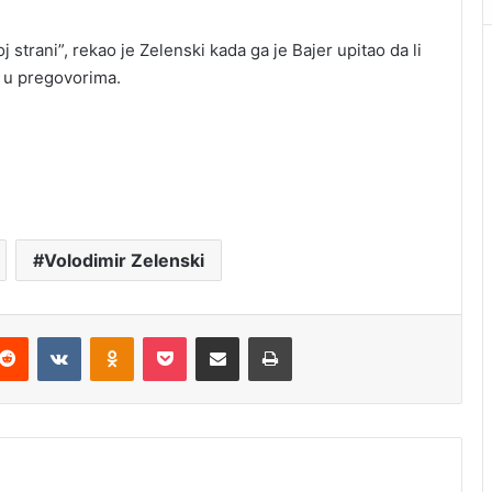
strani”, rekao je Zelenski kada ga je Bajer upitao da li
 u pregovorima.
Volodimir Zelenski
Reddit
VKontakte
Odnoklassniki
Pocket
Podijeli putem Emaila
Štampaj