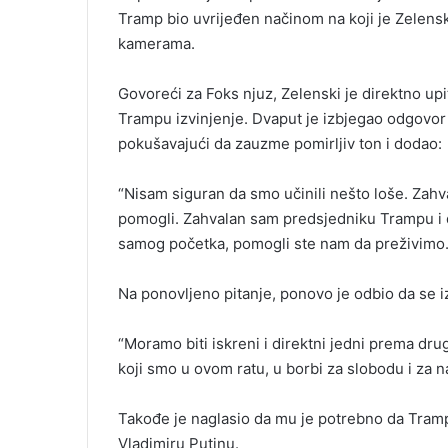
Tramp bio uvrijeđen načinom na koji je Zelen
m
kamerama.
a
i
l
Govoreći za Foks njuz, Zelenski je direktno upi
Trampu izvinjenje. Dvaput je izbjegao odgovor 
pokušavajući da zauzme pomirljiv ton i dodao:
“Nisam siguran da smo učinili nešto loše. Za
pomogli. Zahvalan sam predsjedniku Trampu i 
samog početka, pomogli ste nam da preživimo. 
Na ponovljeno pitanje, ponovo je odbio da se iz
“Moramo biti iskreni i direktni jedni prema drug
koji smo u ovom ratu, u borbi za slobodu i za n
Takođe je naglasio da mu je potrebno da Tramp
Vladimiru Putinu.