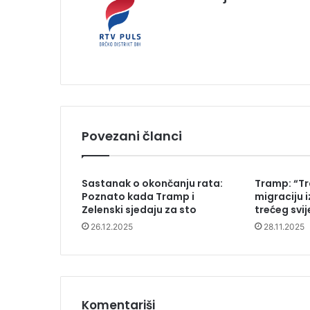
Povezani članci
Sastanak o okončanju rata:
Tramp: “Tr
Poznato kada Tramp i
migraciju i
Zelenski sjedaju za sto
trećeg svij
26.12.2025
28.11.2025
Komentariši