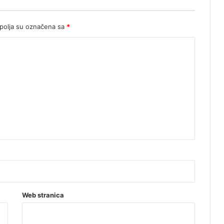
olja su označena sa
*
Web stranica