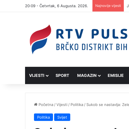
20:09 - Četvrtak, 6 Augusta. 2026.
Najnovije vijesti
J
VIJESTI
SPORT
MAGAZIN
EMISIJE
Početna
/
Vijesti
/
Politika
/
Sukob se nastavlja: Zel
Politika
Svijet