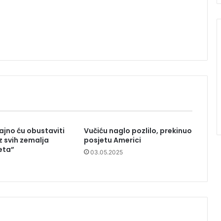
ajno ću obustaviti
Vučiću naglo pozlilo, prekinuo
z svih zemalja
posjetu Americi
eta”
03.05.2025