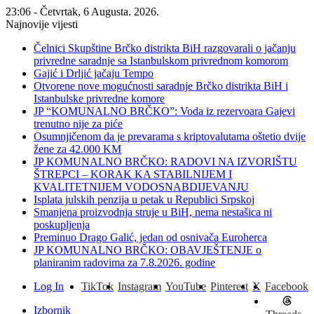
23:06 - Četvrtak, 6 Augusta. 2026.
Najnovije vijesti
Čelnici Skupštine Brčko distrikta BiH razgovarali o jačanju
privredne saradnje sa Istanbulskom privrednom komorom
Gajić i Drljić jačaju Tempo
Otvorene nove mogućnosti saradnje Brčko distrikta BiH i
Istanbulske privredne komore
JP “KOMUNALNO BRČKO”: Voda iz rezervoara Gajevi
trenutno nije za piće
Osumnjičenom da je prevarama s kriptovalutama oštetio dvije
žene za 42.000 KM
JP KOMUNALNO BRČKO: RADOVI NA IZVORIŠTU
ŠTREPCI – KORAK KA STABILNIJEM I
KVALITETNIJEM VODOSNABDIJEVANJU
Isplata julskih penzija u petak u Republici Srpskoj
Smanjena proizvodnja struje u BiH, nema nestašica ni
poskupljenja
Preminuo Drago Galić, jedan od osnivača Euroherca
JP KOMUNALNO BRČKO: OBAVJEŠTENJE o
planiranim radovima za 7.8.2026. godine
Log In
TikTok
Instagram
YouTube
Pinterest
X
Facebook
Izbornik