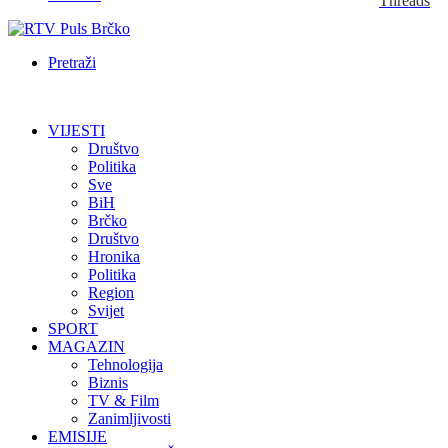
Threads
Pretraži
VIJESTI
Društvo
Politika
Sve
BiH
Brčko
Društvo
Hronika
Politika
Region
Svijet
SPORT
MAGAZIN
Tehnologija
Biznis
TV & Film
Zanimljivosti
EMISIJE