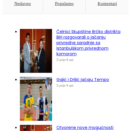
Nedavno
Popularno
Komentari
Čelnici Skupštine Brčko distrikta
BiH razgovarali o jačanju
privredne saradnje sa
Istanbulskom privrednom
komorom
prije 8 sati
Gajić i Drljić jačaju Tempo
prije 9 sati
Otvorene nove mogućnosti