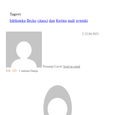
Tagovi
biblioteka
Brcko
citaoci
dan
Knjiga
mali
svjetski
25.04.2025
Nemanja Gavrić
Send an email
0
335
1 minuta čitanja