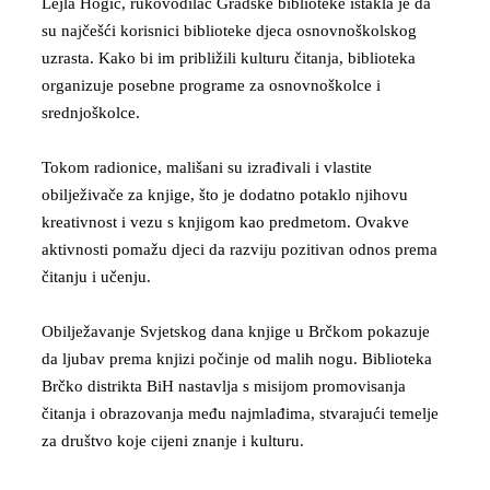
​Lejla Hogić, rukovodilac Gradske biblioteke istakla je da
su najčešći korisnici biblioteke djeca osnovnoškolskog
uzrasta. Kako bi im približili kulturu čitanja, biblioteka
organizuje posebne programe za osnovnoškolce i
srednjoškolce.
Tokom radionice, mališani su izrađivali i vlastite
obilježivače za knjige, što je dodatno potaklo njihovu
kreativnost i vezu s knjigom kao predmetom. Ovakve
aktivnosti pomažu djeci da razviju pozitivan odnos prema
čitanju i učenju.
Obilježavanje Svjetskog dana knjige u Brčkom pokazuje
da ljubav prema knjizi počinje od malih nogu. Biblioteka
Brčko distrikta BiH nastavlja s misijom promovisanja
čitanja i obrazovanja među najmlađima, stvarajući temelje
za društvo koje cijeni znanje i kulturu.