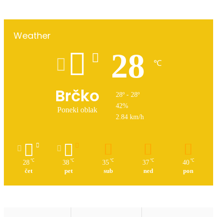
Weather
28
℃
Brčko
28º - 28º
42%
Poneki oblak
2.84 km/h
℃
℃
℃
℃
℃
28
38
35
37
40
čet
pet
sub
ned
pon