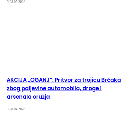
08.05.2026
AKCIJA „OGANJ“: Pritvor za trojicu Brčaka
zbog paljevine automobila, droge i
arsenala oružja
28.04.2026