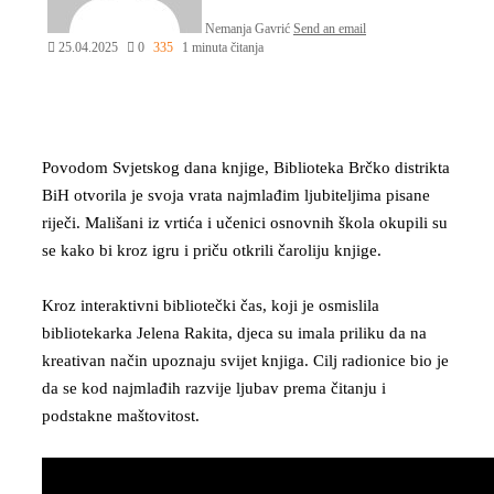
Nemanja Gavrić
Send an email
25.04.2025
0
335
1 minuta čitanja
Povodom Svjetskog dana knjige, Biblioteka Brčko distrikta
BiH otvorila je svoja vrata najmlađim ljubiteljima pisane
riječi. Mališani iz vrtića i učenici osnovnih škola okupili su
se kako bi kroz igru i priču otkrili čaroliju knjige.​
Kroz interaktivni bibliotečki čas, koji je osmislila
bibliotekarka Jelena Rakita, djeca su imala priliku da na
kreativan način upoznaju svijet knjiga. Cilj radionice bio je
da se kod najmlađih razvije ljubav prema čitanju i
podstakne maštovitost.​