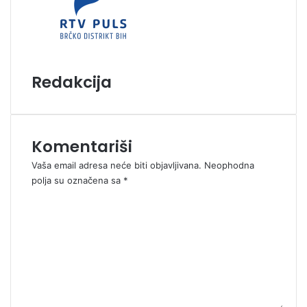
Redakcija
Komentariši
Vaša email adresa neće biti objavljivana.
Neophodna
polja su označena sa
*
K
o
m
e
n
t
a
r