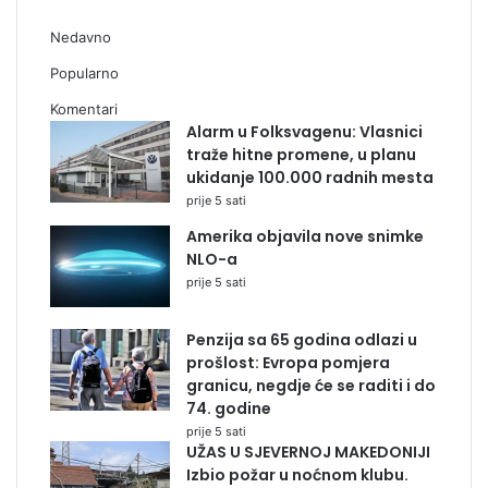
Nedavno
Popularno
Komentari
Alarm u Folksvagenu: Vlasnici
traže hitne promene, u planu
ukidanje 100.000 radnih mesta
prije 5 sati
Amerika objavila nove snimke
NLO-a
prije 5 sati
Penzija sa 65 godina odlazi u
prošlost: Evropa pomjera
granicu, negdje će se raditi i do
74. godine
prije 5 sati
UŽAS U SJEVERNOJ MAKEDONIJI
Izbio požar u noćnom klubu.