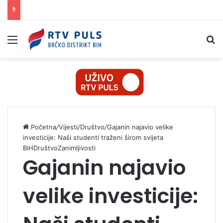
Izbornik
Pr
Početna
/
Vijesti
/
Društvo
/
Gajanin najavio velike
investicije: Naši studenti traženi širom svijeta
BiH
Društvo
Zanimljivosti
Gajanin najavio
velike investicije: