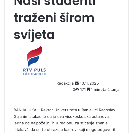
Naši studenti
traženi širom
svijeta
S
e
n
d
a
n
Redakcija
10.11.2025
e
0
171
1 minuta čitanja
m
a
i
l
BANJALUKA – Rektor Univerziteta u Banjaluci Radoslav
Gajanin istakao je da je ova visokoškolska ustanova
jedna od najpoželjnijih u regionu za sticanje znanja,
istakavši da se tu obrazuju kadrovi koji mogu odgovoriti