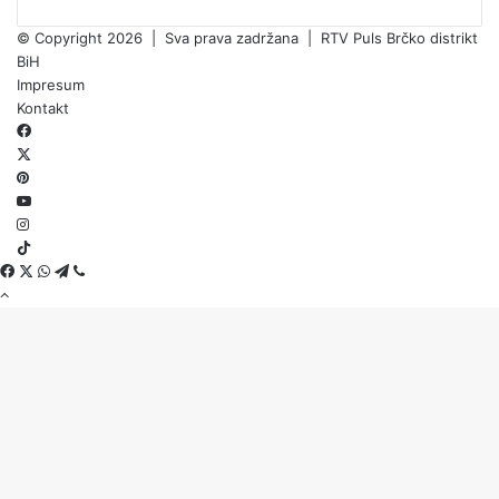
© Copyright 2026 | Sva prava zadržana | RTV Puls Brčko distrikt
BiH
Impresum
Kontakt
Facebook
X
Pinterest
YouTube
Instagram
TikTok
Threads
Facebook
X
WhatsApp
Telegram
Viber
Back
to
top
button