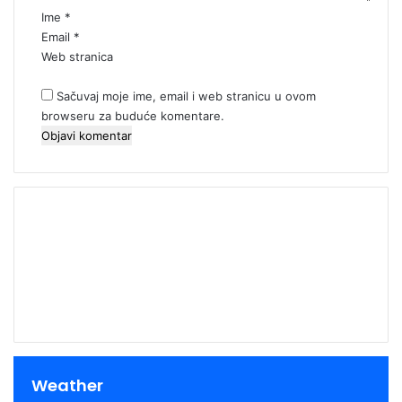
*
Ime
*
Email
*
Web stranica
Sačuvaj moje ime, email i web stranicu u ovom
browseru za buduće komentare.
00:00
Weather