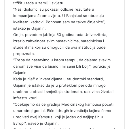
tržištu rada u zemlji i svijetu.
“Naši diplomci su pokazali odlične rezultate u
kompanijama širom svijeta. U Banjaluci se obrazuju
kvalitetni kadrovi. Ponosan sam na takve činjenice”,
istakao je Gajanin.
On je, povodom jubileja 50 godina rada Univerziteta,
izrazio zahvalnost svim nastavnicima, saradnicima i
studentima koji su omogućili da ova institucija bude
prepoznata.
“Treba da nastavimo u istom tempu, da dajemo svakim
danom sve više da bismo i mi sami bili bolji”, poručio je
Gajanin.
Kada je riječ o investicijama u studentski standard,
Gajanin je istakao da je u proteklom periodu mnogo
urađeno u oblasti smještaja studenata, uslovima života i
infrastrukturi.
“Očekujemo da će gradnja Medicinskog kampusa početi
u narednoj godini. Biće i drugih investicija kojima ćemo
uređivati ovaj Kampus, koji je jedan od najljepših u
Evropi”, naveo je Gajanin.