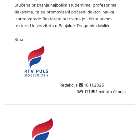
uručena priznanja najboljim studentima, profesorima i
dekanima, te su promovisani počasni doktori nauka.
Ispred zgrade Rektorata otkrivena je i bista prvom
rektoru Univerziteta u Banjaluci Dragomiru Maliću.
Srna
S
e
n
d
a
n
Redakcija
10.11.2025
e
0
171
1 minuta čitanja
m
a
i
l