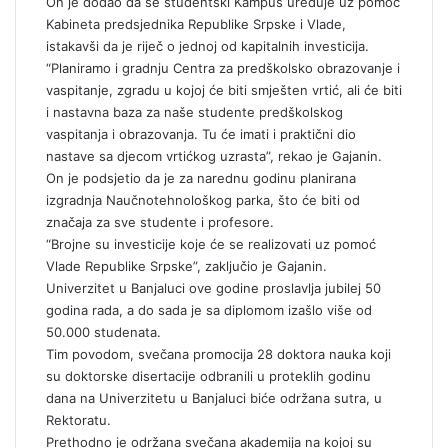
On je dodao da se studentski Kampus uređuje uz pomoć
Kabineta predsjednika Republike Srpske i Vlade,
istakavši da je riječ o jednoj od kapitalnih investicija.
“Planiramo i gradnju Centra za predškolsko obrazovanje i
vaspitanje, zgradu u kojoj će biti smješten vrtić, ali će biti
i nastavna baza za naše studente predškolskog
vaspitanja i obrazovanja. Tu će imati i praktični dio
nastave sa djecom vrtićkog uzrasta”, rekao je Gajanin.
On je podsjetio da je za narednu godinu planirana
izgradnja Naučnotehnološkog parka, što će biti od
značaja za sve studente i profesore.
“Brojne su investicije koje će se realizovati uz pomoć
Vlade Republike Srpske”, zaključio je Gajanin.
Univerzitet u Banjaluci ove godine proslavlja jubilej 50
godina rada, a do sada je sa diplomom izašlo više od
50.000 studenata.
Tim povodom, svečana promocija 28 doktora nauka koji
su doktorske disertacije odbranili u proteklih godinu
dana na Univerzitetu u Banjaluci biće održana sutra, u
Rektoratu.
Prethodno je održana svečana akademija na kojoj su