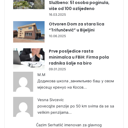
Službeno: 51 osoba poginula,
više od 100 ozlijeđeno
16.03.2025
Otvoren Dom za stara lica
“Trifunčević” u Bijeljini
10.06.2025
Prve posljedice rasta
minimalca u FBiH: Firma pola
radnika šalje na biro
09.01.2025
М.М
Додикова школа ,занимљиво баш у овом
мјесецу кренуо на Косов...
Vesna Sivcevic
povecqjte penzije po 50 km svima da se sa
velikim penzijama...
Ćazim Serhatlić imenovan za glavnog