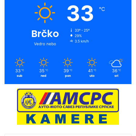
33
℃
Brčko
33º - 25º
29%
3.5 km/h
Vedro nebo
33
35
39
41
36
℃
℃
℃
℃
℃
sub
ned
pon
uto
sri