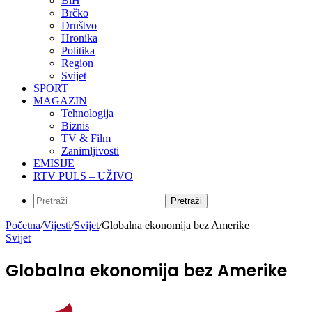
BiH
Brčko
Društvo
Hronika
Politika
Region
Svijet
SPORT
MAGAZIN
Tehnologija
Biznis
TV & Film
Zanimljivosti
EMISIJE
RTV PULS – UŽIVO
Pretraži
Početna
/
Vijesti
/
Svijet
/
Globalna ekonomija bez Amerike
Svijet
Globalna ekonomija bez Amerike