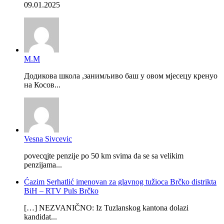
09.01.2025
М.М
Додикова школа ,занимљиво баш у овом мјесецу кренуо
на Косов...
Vesna Sivcevic
povecqjte penzije po 50 km svima da se sa velikim
penzijama...
Ćazim Serhatlić imenovan za glavnog tužioca Brčko distrikta
BiH – RTV Puls Brčko
[…] NEZVANIČNO: Iz Tuzlanskog kantona dolazi
kandidat...