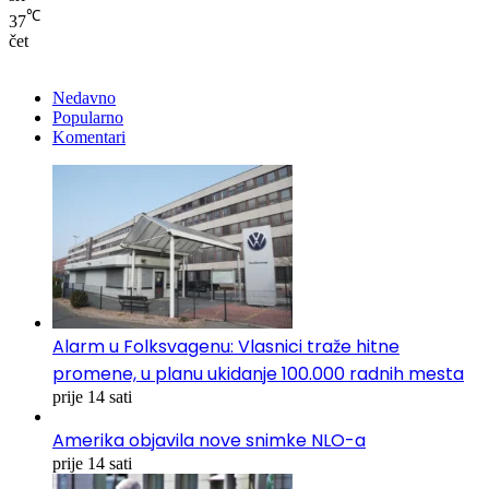
℃
37
čet
Nedavno
Popularno
Komentari
Alarm u Folksvagenu: Vlasnici traže hitne
promene, u planu ukidanje 100.000 radnih mesta
prije 14 sati
Amerika objavila nove snimke NLO-a
prije 14 sati