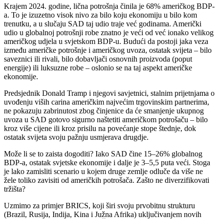
Krajem 2024. godine, lična potrošnja činila je 68% američkog BDP-
a. To je izuzetno visok nivo za bilo koju ekonomiju u bilo kom
trenutku, a u slučaju SAD taj udio traje već godinama. Američki
udio u globalnoj potrošnji robe znatno je veći od već ionako velikog
američkog udjela u svjetskom BDP-u. Budući da postoji jaka veza
između američke potrošnje i američkog uvoza, ostatak svijeta – bilo
saveznici ili rivali, bilo dobavljači osnovnih proizvoda (poput
energije) ili luksuzne robe – oslonio se na taj aspekt američke
ekonomije.
Predsjednik Donald Tramp i njegovi savjetnici, stalnim prijetnjama o
uvođenju viših carina američkim najvećim trgovinskim partnerima,
ne pokazuju zabrinutost zbog činjenice da će smanjenje ukupnog
uvoza u SAD gotovo sigurno naštetiti američkom potrošaču – bilo
kroz više cijene ili kroz prisilu na povećanje stope štednje, dok
ostatak svijeta svoju pažnju usmjerava drugdje.
Može li se to zaista dogoditi? Iako SAD čine 15–26% globalnog
BDP-a, ostatak svjetske ekonomije i dalje je 3–5,5 puta veći. Stoga
je lako zamisliti scenario u kojem druge zemlje odluče da više ne
žele toliko zavisiti od američkih potrošača. Zašto ne diverzifikovati
tržišta?
Uzmimo za primjer BRICS, koji širi svoju prvobitnu strukturu
(Brazil, Rusija, Indija, Kina i Južna Afrika) uključivanjem novih