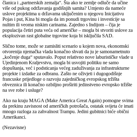
članica i „partnerskih zemalja“. Šta ako te zemlje odluče da učine
više od pukog održavanja godišnjih samita? Umjesto da nameće
uslove projektima u državama uključenim u njegovu Inicijativu
Pojas i put, Kina bi mogla da im ponudi trgovinu i investicije sa
nultim ili veoma niskim carinama. Zajedno s Indijom – čija je
populacija četiri puta veća od američke – mogla bi stvoriti uslove za
eksplozivan rast globalne trgovine koja bi isključila SAD.
Slično tome, može se zamisliti scenario u kojem nova, ekonomski
otvorenija njemačka vlada konačno shvati da ju je samonametnuto
„kočenje duga“ sputavalo. Poput relativno nove laburističke vlade u
Ujedinjenom Kraljevstvu, mogla bi usvojiti politiku ne samo
dopuštanja, već i podsticanja većeg zaduživanja za infrastrukturne
projekte i izdatke za odbranu. Zašto ne oživjeti i dugogodišnje
francuske prijedloge o razvoju zajedničkog evropskog tržišta
obveznica ili konačno ozbiljno proširiti jedinstveno evropsko tržište
na sve robe i usluge?
Ako na kraju MAGA (Make America Great Again) pomogne svima
da prekinu zavisnost od američkih potrošača, ostatak svijeta će imati
mnogo razloga za zahvalnost Trampu. Jedini gubitnici biće obični
Amerikanci.
(Nezavisne)