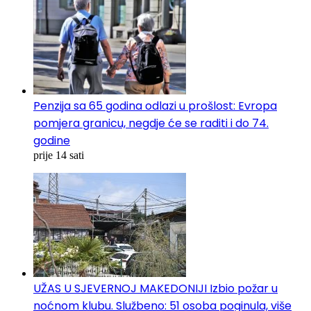
Penzija sa 65 godina odlazi u prošlost: Evropa
pomjera granicu, negdje će se raditi i do 74.
godine
prije 14 sati
UŽAS U SJEVERNOJ MAKEDONIJI Izbio požar u
noćnom klubu. Službeno: 51 osoba poginula, više