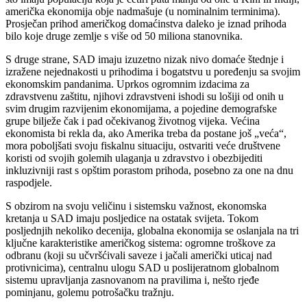
američka ekonomija obje nadmašuje (u nominalnim terminima).
Prosječan prihod američkog domaćinstva daleko je iznad prihoda
bilo koje druge zemlje s više od 50 miliona stanovnika.
S druge strane, SAD imaju izuzetno nizak nivo domaće štednje i
izražene nejednakosti u prihodima i bogatstvu u poređenju sa svojim
ekonomskim pandanima. Uprkos ogromnim izdacima za
zdravstvenu zaštitu, njihovi zdravstveni ishodi su lošiji od onih u
svim drugim razvijenim ekonomijama, a pojedine demografske
grupe bilježe čak i pad očekivanog životnog vijeka. Većina
ekonomista bi rekla da, ako Amerika treba da postane još „veća“,
mora poboljšati svoju fiskalnu situaciju, ostvariti veće društvene
koristi od svojih golemih ulaganja u zdravstvo i obezbijediti
inkluzivniji rast s opštim porastom prihoda, posebno za one na dnu
raspodjele.
S obzirom na svoju veličinu i sistemsku važnost, ekonomska
kretanja u SAD imaju posljedice na ostatak svijeta. Tokom
posljednjih nekoliko decenija, globalna ekonomija se oslanjala na tri
ključne karakteristike američkog sistema: ogromne troškove za
odbranu (koji su učvršćivali saveze i jačali američki uticaj nad
protivnicima), centralnu ulogu SAD u poslijeratnom globalnom
sistemu upravljanja zasnovanom na pravilima i, nešto rjeđe
pominjanu, golemu potrošačku tražnju.