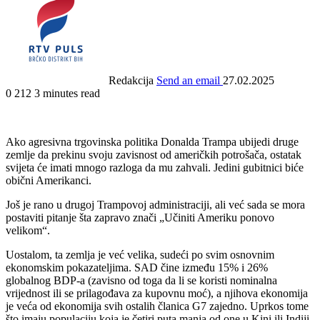
Redakcija
Send an email
27.02.2025
0
212
3 minutes read
Ako agresivna trgovinska politika Donalda Trampa ubijedi druge
zemlje da prekinu svoju zavisnost od američkih potrošača, ostatak
svijeta će imati mnogo razloga da mu zahvali. Jedini gubitnici biće
obični Amerikanci.
Još je rano u drugoj Trampovoj administraciji, ali već sada se mora
postaviti pitanje šta zapravo znači „Učiniti Ameriku ponovo
velikom“.
Uostalom, ta zemlja je već velika, sudeći po svim osnovnim
ekonomskim pokazateljima. SAD čine između 15% i 26%
globalnog BDP-a (zavisno od toga da li se koristi nominalna
vrijednost ili se prilagođava za kupovnu moć), a njihova ekonomija
je veća od ekonomija svih ostalih članica G7 zajedno. Uprkos tome
što imaju populaciju koja je četiri puta manja od one u Kini ili Indiji,