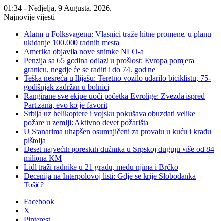
01:34 - Nedjelja, 9 Augusta. 2026.
Najnovije vijesti
Alarm u Folksvagenu: Vlasnici traže hitne promene, u planu
ukidanje 100.000 radnih mesta
Amerika objavila nove snimke NLO-a
Penzija sa 65 godina odlazi u prošlost: Evropa pomjera
granicu, negdje će se raditi i do 74. godine
Teška nesreća u Ilijašu: Teretno vozilo udarilo biciklistu, 75-
godišnjak zadržan u bolnici
Rangirane sve ekipe uoči početka Evrolige: Zvezda ispred
Partizana, evo ko je favorit
Srbija uz helikoptere i vojsku pokušava obuzdati velike
požare u zemlji: Aktivno devet požarišta
U Stanarima uhapšen osumnjičeni za provalu u kuću i krađu
pištolja
Deset najvećih poreskih dužnika u Srpskoj duguju više od 84
miliona KM
Lidl traži radnike u 21 gradu, među njima i Brčko
Decenija na Interpolovoj listi: Gdje se krije Slobodanka
Tošić?
Facebook
X
Pinterest