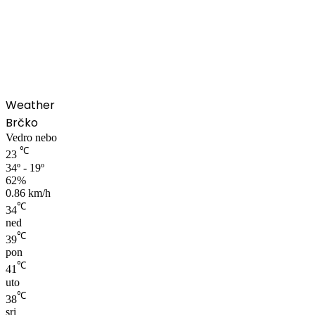
00:00
Weather
Brčko
Vedro nebo
℃
23
34º - 19º
62%
0.86 km/h
℃
34
ned
℃
39
pon
℃
41
uto
℃
38
sri