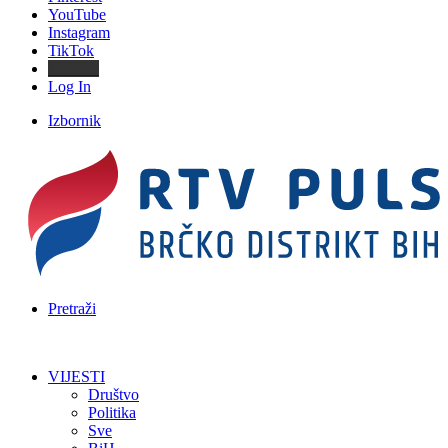
YouTube
Instagram
TikTok
Threads
Log In
Izbornik
Pretraži
VIJESTI
Društvo
Politika
Sve